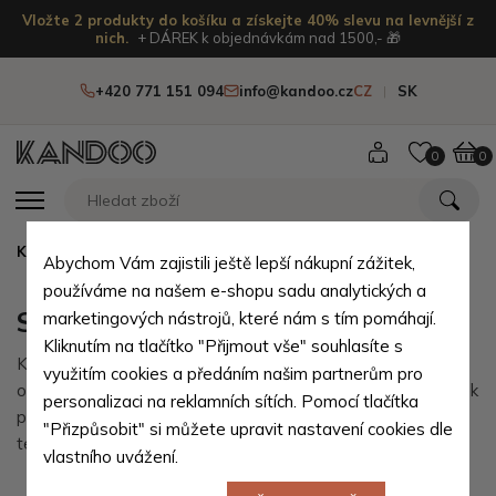
Vložte 2 produkty do košíku a získejte 40% slevu na levnější z
nich.
+ DÁREK k objednávkám nad 1500,- 🎁
+420 771 151 094
info@kandoo.cz
CZ
SK
0
0
Kandoo.cz
Sledování zásilky
Abychom Vám zajistili ještě lepší nákupní zážitek,
používáme na našem e-shopu sadu analytických a
Sledování zásilky
marketingových nástrojů, které nám s tím pomáhají.
Kliknutím na tlačítko "Přijmout vše" souhlasíte s
Kde je můj balíček právě teď? Pokud jsme již vaši
využitím cookies a předáním našim partnerům pro
objednávku expedovali, můžete sledovat, kde se váš balíček
personalizaci na reklamních sítích. Pomocí tlačítka
právě nachází. U některých dopravců také můžete upravit
"Přizpůsobit" si můžete upravit nastavení cookies dle
termín nebo místo doručení.
vlastního uvážení.