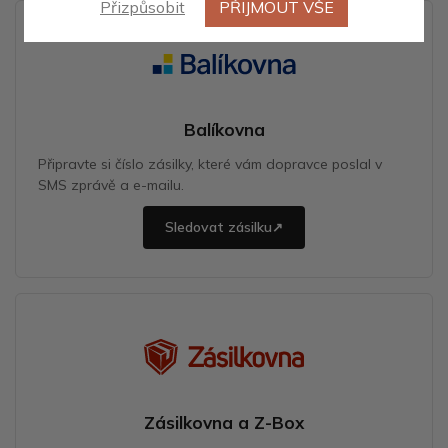
Přizpůsobit
PŘIJMOUT VŠE
Balíkovna
Připravte si číslo zásilky, které vám dopravce poslal v
SMS zprávě a e-mailu.
Sledovat zásilku
↗
Zásilkovna a Z-Box