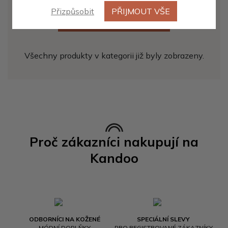
Přizpůsobit
PŘIJMOUT VŠE
ZOBRAZIT DALŠÍCH 20
Všechny produkty v kategorii již byly zobrazeny.
Proč zákazníci nakupují na
Kandoo
ODBORNÍCI NA KOŽENÉ
SPECIÁLNÍ SLEVY
MÓDNÍ DOPLŇKY
PRO REGISTROVANÉ ZÁKAZNÍKY