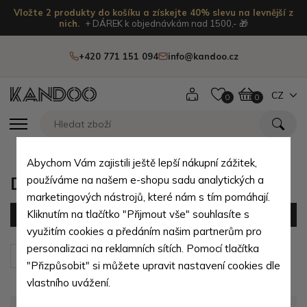
Vložte 2 produkty do košíku a získejte 40% slevu na levnější z
nich.
+ DÁREK k objednávkám nad 1500,- 🎁
+420 771 151 094
info@kandoo.cz
CZ
0
0
Abychom Vám zajistili ještě lepší nákupní zážitek,
Dětské baleríny pro holky
používáme na našem e-shopu sadu analytických a
marketingových nástrojů, které nám s tím pomáhají.
Kliknutím na tlačítko "Přijmout vše" souhlasíte s
Filtr
(0 produktů)
využitím cookies a předáním našim partnerům pro
personalizaci na reklamních sítích. Pomocí tlačítka
Seřadit podle:
Výchozí
"Přizpůsobit" si můžete upravit nastavení cookies dle
vlastního uvážení.