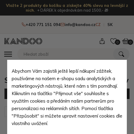
Vložte 2 produkty do košíku a získejte 40% slevu na levnější z
nich.
+ DÁREK k objednávkám nad 1500,- 🎁
+420 771 151 094
info@kandoo.cz
CZ
SK
0
0
Abychom Vám zajistili ještě lepší nákupní zážitek,
Shopper/nákupní dámské kabelky
používáme na našem e-shopu sadu analytických a
marketingových nástrojů, které nám s tím pomáhají.
Kliknutím na tlačítko "Přijmout vše" souhlasíte s
Filtr
(11 produktů)
využitím cookies a předáním našim partnerům pro
personalizaci na reklamních sítích. Pomocí tlačítka
Seřadit podle:
Výchozí
"Přizpůsobit" si můžete upravit nastavení cookies dle
vlastního uvážení.