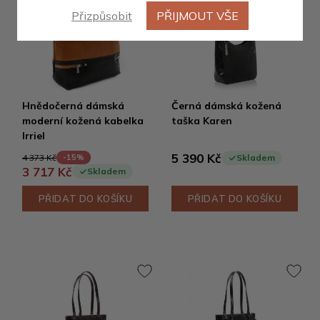
Přizpůsobit
PŘIJMOUT VŠE
Hnědočerná dámská
Černá dámská kožená
moderní kožená kabelka
taška Karen
Irriel
5 390 Kč
4 373 Kč
-15%
Skladem
3 717 Kč
Skladem
PŘIDAT DO KOŠÍKU
PŘIDAT DO KOŠÍKU