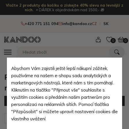
Vložte 2 produkty do košíku a získejte 40% slevu na levnější z
nich.
+ DÁREK k objednávkám nad 1500,- 🎁
+420 771 151 094
info@kandoo.cz
CZ
SK
0
0
Abychom Vám zajistili ještě lepší nákupní zážitek,
Pánské aktovky a kufříky přes
používáme na našem e-shopu sadu analytických a
marketingových nástrojů, které nám s tím pomáhají.
rameno
Kliknutím na tlačítko "Přijmout vše" souhlasíte s
využitím cookies a předáním našim partnerům pro
Filtr
(13 produktů)
personalizaci na reklamních sítích. Pomocí tlačítka
"Přizpůsobit" si můžete upravit nastavení cookies dle
Seřadit podle:
Výchozí
vlastního uvážení.