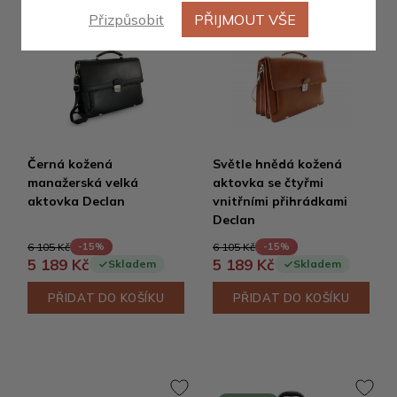
Přizpůsobit
PŘIJMOUT VŠE
Černá kožená
Světle hnědá kožená
manažerská velká
aktovka se čtyřmi
aktovka Declan
vnitřními přihrádkami
Declan
6 105 Kč
6 105 Kč
-15%
-15%
5 189 Kč
5 189 Kč
Skladem
Skladem
PŘIDAT DO KOŠÍKU
PŘIDAT DO KOŠÍKU