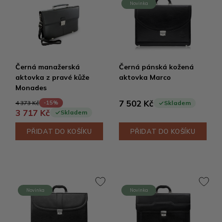
Novinka
Černá manažerská
Černá pánská kožená
aktovka z pravé kůže
aktovka Marco
Monades
7 502 Kč
4 373 Kč
-15%
Skladem
3 717 Kč
Skladem
PŘIDAT DO KOŠÍKU
PŘIDAT DO KOŠÍKU
Novinka
Novinka