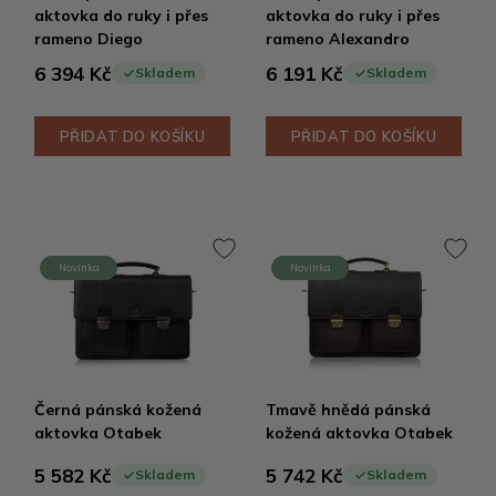
aktovka do ruky i přes
aktovka do ruky i přes
rameno Diego
rameno Alexandro
6 394 Kč
6 191 Kč
Skladem
Skladem
PŘIDAT DO KOŠÍKU
PŘIDAT DO KOŠÍKU
Novinka
Novinka
Černá pánská kožená
Tmavě hnědá pánská
aktovka Otabek
kožená aktovka Otabek
5 582 Kč
5 742 Kč
Skladem
Skladem