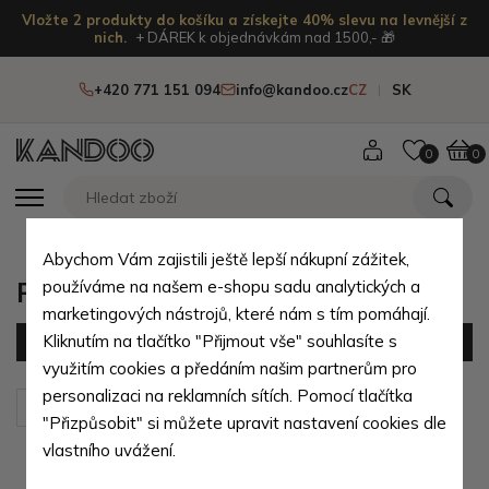
Vložte 2 produkty do košíku a získejte 40% slevu na levnější z
nich.
+ DÁREK k objednávkám nad 1500,- 🎁
+420 771 151 094
info@kandoo.cz
CZ
SK
0
0
Abychom Vám zajistili ještě lepší nákupní zážitek,
Pánské aktovky a kufříky do ruky
používáme na našem e-shopu sadu analytických a
marketingových nástrojů, které nám s tím pomáhají.
Kliknutím na tlačítko "Přijmout vše" souhlasíte s
Filtr
(14 produktů)
využitím cookies a předáním našim partnerům pro
personalizaci na reklamních sítích. Pomocí tlačítka
Seřadit podle:
Výchozí
"Přizpůsobit" si můžete upravit nastavení cookies dle
vlastního uvážení.