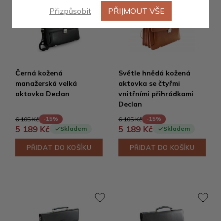
Přizpůsobit
PŘIJMOUT VŠE
Černá kožená
Světle hnědá kožená
manažerská velká
aktovka se čtyřmi
aktovka Declan
vnitřními přihrádkami
Declan
6 105 Kč
6 105 Kč
-15%
-15%
5 189 Kč
5 189 Kč
Skladem
Skladem
PŘIDAT DO KOŠÍKU
PŘIDAT DO KOŠÍKU