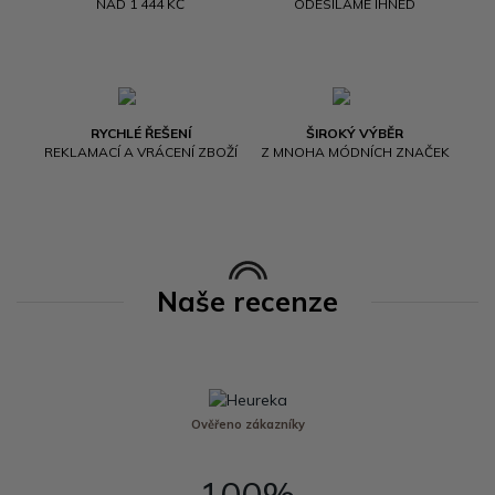
NAD 1 444 KČ
ODESÍLÁME IHNED
RYCHLÉ ŘEŠENÍ
ŠIROKÝ VÝBĚR
REKLAMACÍ A VRÁCENÍ ZBOŽÍ
Z MNOHA MÓDNÍCH ZNAČEK
Naše recenze
Ověřeno zákazníky
100%