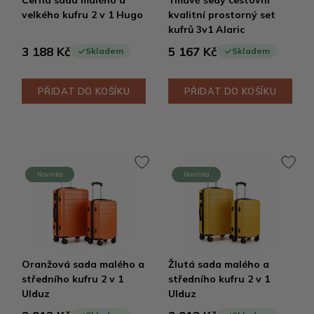
Černá sada malého a
Tmavě šedý cestovní
velkého kufru 2 v 1 Hugo
kvalitní prostorný set
kufrů 3v1 Alaric
3 188 Kč
5 167 Kč
Skladem
Skladem
PŘIDAT DO KOŠÍKU
PŘIDAT DO KOŠÍKU
Novinka
Novinka
Oranžová sada malého a
Žlutá sada malého a
středního kufru 2 v 1
středního kufru 2 v 1
Ulduz
Ulduz