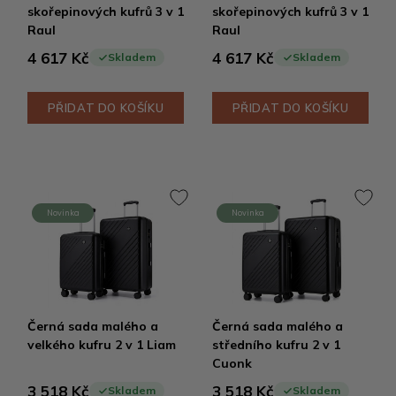
skořepinových kufrů 3 v 1
skořepinových kufrů 3 v 1
Raul
Raul
4 617 Kč
4 617 Kč
Skladem
Skladem
PŘIDAT DO KOŠÍKU
PŘIDAT DO KOŠÍKU
Novinka
Novinka
Černá sada malého a
Černá sada malého a
velkého kufru 2 v 1 Liam
středního kufru 2 v 1
Cuonk
3 518 Kč
3 518 Kč
Skladem
Skladem