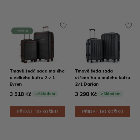
Novinka
Tmavě šedá sada malého
Tmavě šedá sada
a velkého kufru 2 v 1
středního a malého kufru
Evren
2v1 Darian
3 518 Kč
3 298 Kč
Skladem
Skladem
PŘIDAT DO KOŠÍKU
PŘIDAT DO KOŠÍKU