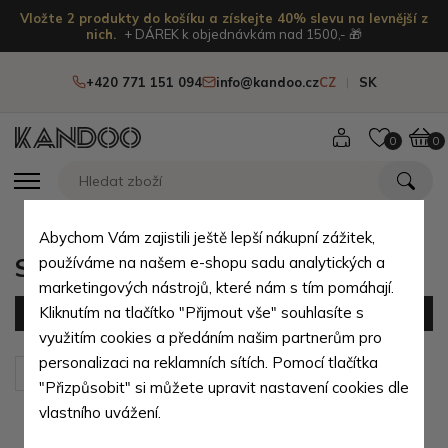
Vložte 2 produkty do košíku a získejte 40% slevu na levnější z
nich.
+ DÁREK k objednávkám nad 1500,- 🎁
+420 771 151 094
info@kandoo.cz
CZ
SK
0
0
Abychom Vám zajistili ještě lepší nákupní zážitek,
Sety kufrů
používáme na našem e-shopu sadu analytických a
marketingových nástrojů, které nám s tím pomáhají.
Kliknutím na tlačítko "Přijmout vše" souhlasíte s
Filtr
(25 produktů)
využitím cookies a předáním našim partnerům pro
personalizaci na reklamních sítích. Pomocí tlačítka
Seřadit podle:
Výchozí
"Přizpůsobit" si můžete upravit nastavení cookies dle
vlastního uvážení.