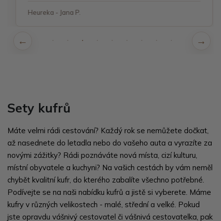
Heureka - Jana P.
Sety kufrů
Máte velmi rádi cestování? Každý rok se nemůžete dočkat,
až nasednete do letadla nebo do vašeho auta a vyrazíte za
novými zážitky? Rádi poznáváte nová místa, cizí kulturu,
místní obyvatele a kuchyni? Na vašich cestách by vám neměl
chybět kvalitní kufr, do kterého zabalíte všechno potřebné.
Podívejte se na naši nabídku kufrů a jistě si vyberete. Máme
kufry v různých velikostech - malé, střední a velké. Pokud
jste opravdu vášnivý cestovatel či vášnivá cestovatelka, pak