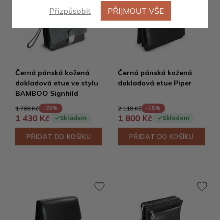
Přizpůsobit
PŘIJMOUT VŠE
Výprodej
Černá pánská kožená
Černá pánská kožená
dokladová etue ve stylu
dokladová etue Piper
BAMBOO Signhild
1 788 Kč
2 118 Kč
-20%
-15%
1 430 Kč
1 800 Kč
Skladem
Skladem
PŘIDAT DO KOŠÍKU
PŘIDAT DO KOŠÍKU