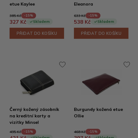
etue Kaylee
Eleanora
385 Kč
633 Kč
-15%
-15%
327 Kč
538 Kč
Skladem
Skladem
PŘIDAT DO KOŠÍKU
PŘIDAT DO KOŠÍKU
Černý kožený zásobník
Burgundy kožená etue
na kreditní karty a
Ollie
vizitky Minsel
495 Kč
468 Kč
-15%
-15%
421 Kč
397 Kč
Skladem
Skladem