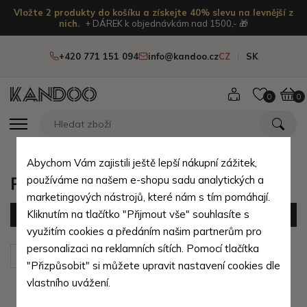
Vložte 2 produkty do košíku a získejte 40% slevu na levnější z
nich.
+ DÁREK k objednávkám nad 1500,- 🎁
+420 771 151 094
info@kandoo.cz
CZ
SK
0
0
Abychom Vám zajistili ještě lepší nákupní zážitek,
Pouzdra na vizitky a karty
používáme na našem e-shopu sadu analytických a
marketingových nástrojů, které nám s tím pomáhají.
Kliknutím na tlačítko "Přijmout vše" souhlasíte s
Filtr
(8 produktů)
využitím cookies a předáním našim partnerům pro
personalizaci na reklamních sítích. Pomocí tlačítka
Seřadit podle:
Výchozí
"Přizpůsobit" si můžete upravit nastavení cookies dle
vlastního uvážení.