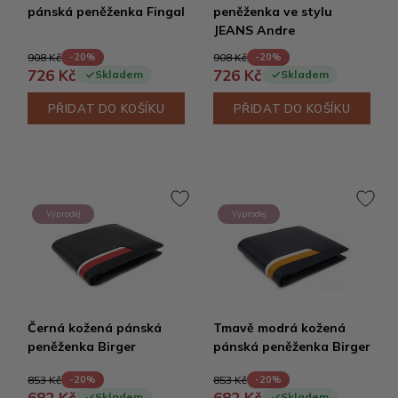
pánská peněženka Fingal
peněženka ve stylu
JEANS Andre
908 Kč
908 Kč
-20%
-20%
726 Kč
726 Kč
Skladem
Skladem
PŘIDAT DO KOŠÍKU
PŘIDAT DO KOŠÍKU
Výprodej
Výprodej
Černá kožená pánská
Tmavě modrá kožená
peněženka Birger
pánská peněženka Birger
853 Kč
853 Kč
-20%
-20%
682 Kč
682 Kč
Skladem
Skladem