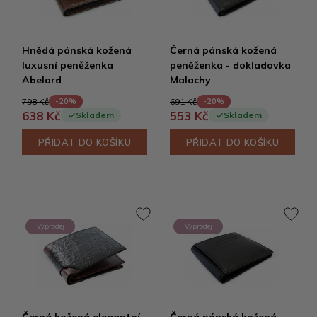
Hnědá pánská kožená
Černá pánská kožená
luxusní peněženka
peněženka - dokladovka
Abelard
Malachy
798 Kč
691 Kč
-20%
-20%
638 Kč
553 Kč
Skladem
Skladem
PŘIDAT DO KOŠÍKU
PŘIDAT DO KOŠÍKU
Výprodej
Výprodej