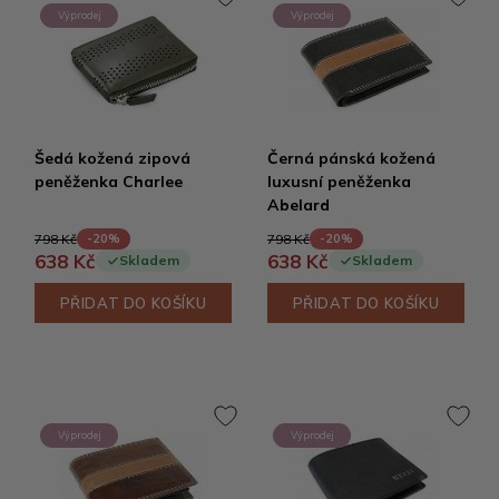
Výprodej
Výprodej
Šedá kožená zipová
Černá pánská kožená
peněženka Charlee
luxusní peněženka
Abelard
798 Kč
798 Kč
-20%
-20%
638 Kč
638 Kč
Skladem
Skladem
PŘIDAT DO KOŠÍKU
PŘIDAT DO KOŠÍKU
Výprodej
Výprodej