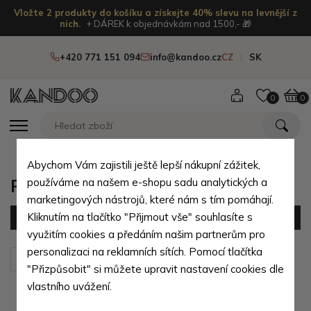
Vložte 2 produkty do košíku a získejte 40% slevu na levnější z
nich.
+ DÁREK k objednávkám nad 1500,- 🎁
+420 771 151 094
info@kandoo.cz
CZ
SK
0
0
Abychom Vám zajistili ještě lepší nákupní zážitek,
Pánské peněženky na šířku
používáme na našem e-shopu sadu analytických a
marketingových nástrojů, které nám s tím pomáhají.
Kliknutím na tlačítko "Přijmout vše" souhlasíte s
Filtr
(105 produktů)
využitím cookies a předáním našim partnerům pro
personalizaci na reklamních sítích. Pomocí tlačítka
Seřadit podle:
Výchozí
"Přizpůsobit" si můžete upravit nastavení cookies dle
vlastního uvážení.