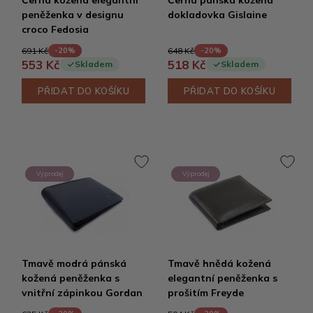
Černá kožená elegantní
Černá pánská kožená
peněženka v designu
dokladovka Gislaine
croco Fedosia
691 Kč
648 Kč
-20%
-20%
553 Kč
518 Kč
Skladem
Skladem
PŘIDAT DO KOŠÍKU
PŘIDAT DO KOŠÍKU
Výprodej
Výprodej
Tmavě modrá pánská
Tmavě hnědá kožená
kožená peněženka s
elegantní peněženka s
vnitřní zápinkou Gordan
prošitím Freyde