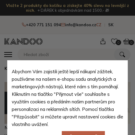
Vložte 2 produkty do košíku a získejte 40% slevu na levnější z
nich.
+ DÁREK k objednávkám nad 1500,- 🎁
+420 771 151 094
info@kandoo.cz
CZ
SK
0
0
Kandoo.cz
Abychom Vám zajistili ještě lepší nákupní zážitek,
používáme na našem e-shopu sadu analytických a
marketingových nástrojů, které nám s tím pomáhají.
Kliknutím na tlačítko "Přijmout vše" souhlasíte s
využitím cookies a předáním našim partnerům pro
personalizaci na reklamních sítích. Pomocí tlačítka
"Přizpůsobit" si můžete upravit nastavení cookies dle
vlastního uvážení.
Někdy se může stát, že se na zakoupeném zboží vyskytne