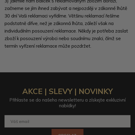
3)
Jakmile nám balíček s reklamovaným zbožím dorazí,
začneme se jím ihned zabývat a nejpozději v zákonné lhůtě
30 dní Vaši reklamaci vyřídíme. Většinu reklamací řešíme
podstatně dříve, než je zákonná lhůta, záleží však na
individuálním posouzení reklamace. Někdy je potřeba zaslat
zboží k posouzení výrobci nebo soudnímu znalci, čímž se
termín vyřízení reklamace může pozdržet.
AKCE | SLEVY | NOVINKY
Přihlaste se do našeho newsletteru a získejte exkluzivní
nabídky!