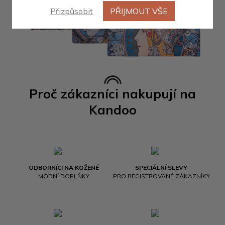
Přizpůsobit
PŘIJMOUT VŠE
Proč zákazníci nakupují na
Kandoo
ODBORNÍCI NA KOŽENÉ
SPECIÁLNÍ SLEVY
MÓDNÍ DOPLŇKY
PRO REGISTROVANÉ ZÁKAZNÍKY