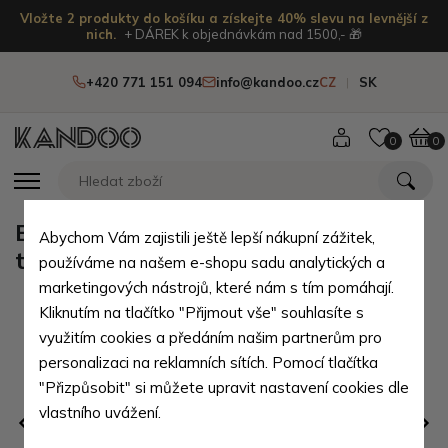
Vložte 2 produkty do košíku a získejte 40% slevu na levnější z
nich.
+ DÁREK k objednávkám nad 1500,- 🎁
+420 771 151 094
info@kandoo.cz
CZ
SK
0
0
Barevný stylový dámský set 3
Abychom Vám zajistili ještě lepší nákupní zážitek,
taštiček Mucha
používáme na našem e-shopu sadu analytických a
marketingových nástrojů, které nám s tím pomáhají.
Kliknutím na tlačítko "Přijmout vše" souhlasíte s
využitím cookies a předáním našim partnerům pro
personalizaci na reklamních sítích. Pomocí tlačítka
"Přizpůsobit" si můžete upravit nastavení cookies dle
vlastního uvážení.