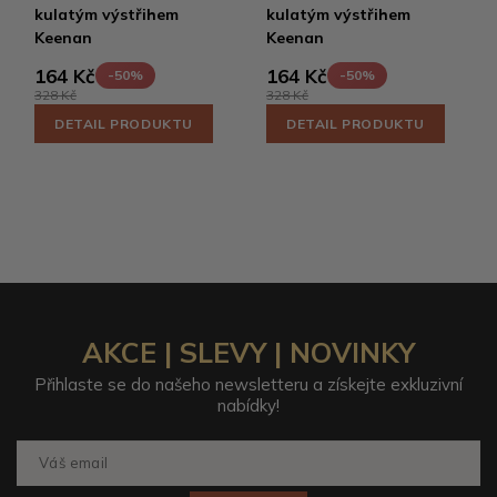
kulatým výstřihem
kulatým výstřihem
Keenan
Keenan
164 Kč
164 Kč
-50%
-50%
328 Kč
328 Kč
DETAIL PRODUKTU
DETAIL PRODUKTU
AKCE | SLEVY | NOVINKY
Přihlaste se do našeho newsletteru a získejte exkluzivní
nabídky!