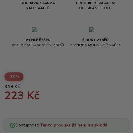
DOPRAVA ZDARMA
PRODUKTY SKLADEM
NAD 1 444 KČ
ODESÍLÁME IHNED
RYCHLÉ ŘEŠENÍ
ŠIROKÝ VÝBĚR
REKLAMACÍ A VRÁCENÍ ZBOŽÍ
Z MNOHA MÓDNÍCH ZNAČEK
-30%
318 Kč
223 Kč
Dostupnost:
Tento produkt již není na skladě