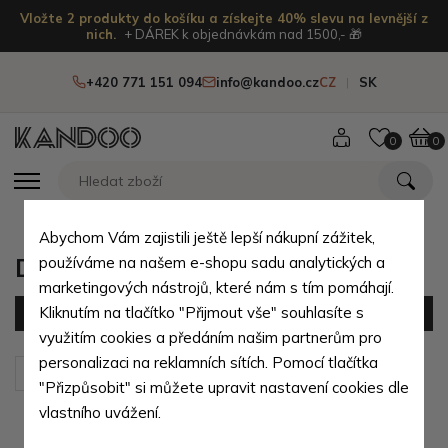
Vložte 2 produkty do košíku a získejte 40% slevu na levnější z
nich.
+ DÁREK k objednávkám nad 1500,- 🎁
+420 771 151 094
info@kandoo.cz
CZ
SK
0
0
Abychom Vám zajistili ještě lepší nákupní zážitek,
Dokladovky
používáme na našem e-shopu sadu analytických a
marketingových nástrojů, které nám s tím pomáhají.
Kliknutím na tlačítko "Přijmout vše" souhlasíte s
Filtr
(20 produktů)
využitím cookies a předáním našim partnerům pro
personalizaci na reklamních sítích. Pomocí tlačítka
Seřadit podle:
Výchozí
"Přizpůsobit" si můžete upravit nastavení cookies dle
vlastního uvážení.