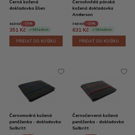
Černá kožená
Černohnědá pánská
dokladovka Elien
kožená dokladovka
Anderson
413 Kč
743 Kč
-15%
-15%
351 Kč
631 Kč
Skladem
Skladem
PŘIDAT DO KOŠÍKU
PŘIDAT DO KOŠÍKU
Černomodrá kožená
Černočervená kožená
peněženka - dokladovka
peněženka - dokladovka
Solbritt
Solbritt