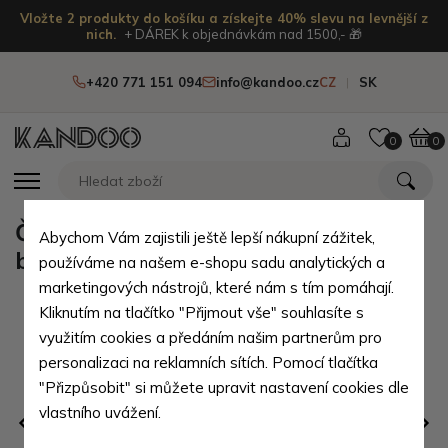
Vložte 2 produkty do košíku a získejte 40% slevu na levnější z
nich.
+ DÁREK k objednávkám nad 1500,- 🎁
+420 771 151 094
info@kandoo.cz
CZ
SK
0
0
Černý moderní vícekomorový
Abychom Vám zajistili ještě lepší nákupní zážitek,
batoh s USB portem Rousskin
používáme na našem e-shopu sadu analytických a
marketingových nástrojů, které nám s tím pomáhají.
Kliknutím na tlačítko "Přijmout vše" souhlasíte s
využitím cookies a předáním našim partnerům pro
personalizaci na reklamních sítích. Pomocí tlačítka
"Přizpůsobit" si můžete upravit nastavení cookies dle
vlastního uvážení.