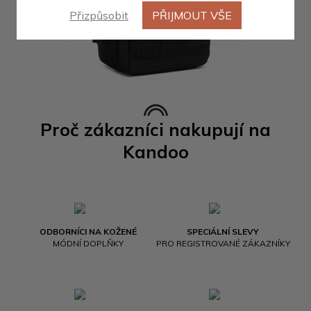
Přizpůsobit
PŘIJMOUT VŠE
Proč zákazníci nakupují na
Kandoo
ODBORNÍCI NA KOŽENÉ
SPECIÁLNÍ SLEVY
MÓDNÍ DOPLŇKY
PRO REGISTROVANÉ ZÁKAZNÍKY