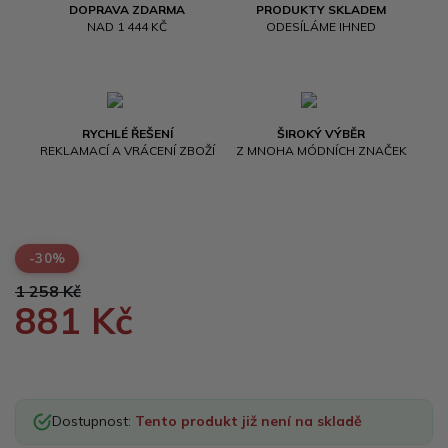
DOPRAVA ZDARMA
PRODUKTY SKLADEM
NAD 1 444 KČ
ODESÍLÁME IHNED
RYCHLÉ ŘEŠENÍ
ŠIROKÝ VÝBĚR
REKLAMACÍ A VRÁCENÍ ZBOŽÍ
Z MNOHA MÓDNÍCH ZNAČEK
-30%
1 258 Kč
881 Kč
Dostupnost:
Tento produkt již není na skladě