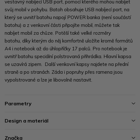
vestavný nabíjecí USB port, pomocí kterého mohou nabíjet
svůj mobil v pohybu. Batoh obsahuje USB nabíjecí port, na
který se uvnitř batohu napojí POWER banka (není součástí
batohu) a z venkovní části připojíte mobil, můžete tak
nabíjet mobil za chůze. Potěší také velké rozměry
batohu, díky kterým do něj komfortně uložíte kromě formátů
A4 i notebook až do úhlopříčky 17 palců. Pro notebook je
uvnitř batohu speciální polstrovaná přihrádka. Hlavní kapsa
se uzavírá zipem. Další venkovní kapsy najdete na přední
straně a po stranách. Záda i popruhy přes ramena jsou
vypolstrované a lze je libovolně nastavit.
Parametry
Design a materiál
Značka