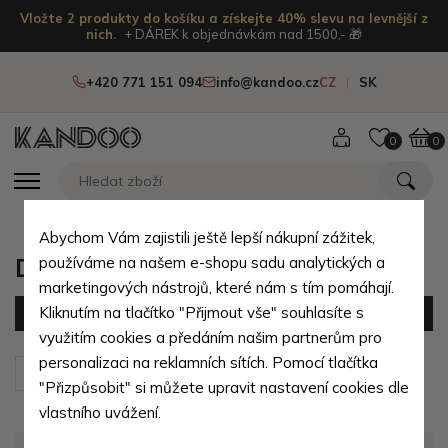
Vložte 2 produkty do košíku a získejte 40% slevu na levnější z
nich.
+ DÁREK k objednávkám nad 1500,- 🎁
+420 771 151 094
info@kandoo.cz
CZ
SK
0
0
Abychom Vám zajistili ještě lepší nákupní zážitek,
Dětské přezůvky pro holky
používáme na našem e-shopu sadu analytických a
marketingových nástrojů, které nám s tím pomáhají.
Kliknutím na tlačítko "Přijmout vše" souhlasíte s
Filtr
(0 produktů)
využitím cookies a předáním našim partnerům pro
personalizaci na reklamních sítích. Pomocí tlačítka
Seřadit podle:
Výchozí
"Přizpůsobit" si můžete upravit nastavení cookies dle
vlastního uvážení.