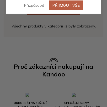
Přizpůsobit
PŘIJMOUT VŠE
ZOBRAZIT DALŠÍCH 20
Všechny produkty v kategorii již byly zobrazeny.
Proč zákazníci nakupují na
Kandoo
ODBORNÍCI NA KOŽENÉ
SPECIÁLNÍ SLEVY
MÓDNÍ DOPLŇKY
PRO REGISTROVANÉ ZÁKAZNÍKY