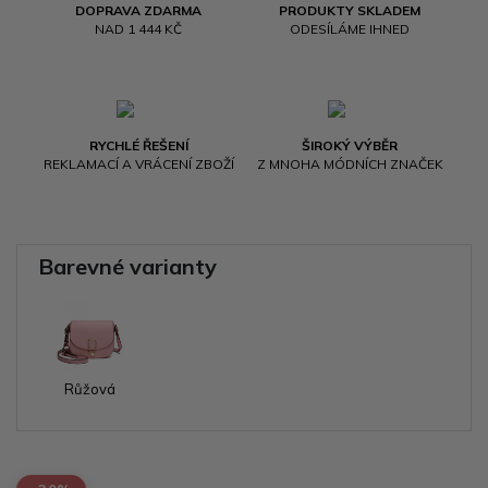
DOPRAVA ZDARMA
PRODUKTY SKLADEM
NAD 1 444 KČ
ODESÍLÁME IHNED
RYCHLÉ ŘEŠENÍ
ŠIROKÝ VÝBĚR
REKLAMACÍ A VRÁCENÍ ZBOŽÍ
Z MNOHA MÓDNÍCH ZNAČEK
Barevné varianty
Růžová