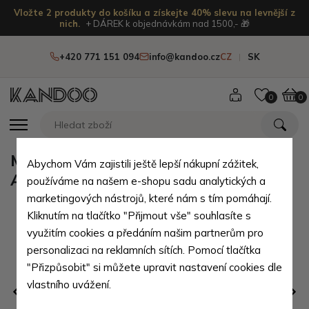
Vložte 2 produkty do košíku a získejte 40% slevu na levnější z
nich.
+ DÁREK k objednávkám nad 1500,- 🎁
+420 771 151 094
info@kandoo.cz
CZ
SK
0
0
Modrá dámská klopnová kabelka
Abychom Vám zajistili ještě lepší nákupní zážitek,
Abby
používáme na našem e-shopu sadu analytických a
marketingových nástrojů, které nám s tím pomáhají.
Kliknutím na tlačítko "Přijmout vše" souhlasíte s
využitím cookies a předáním našim partnerům pro
personalizaci na reklamních sítích. Pomocí tlačítka
"Přizpůsobit" si můžete upravit nastavení cookies dle
vlastního uvážení.