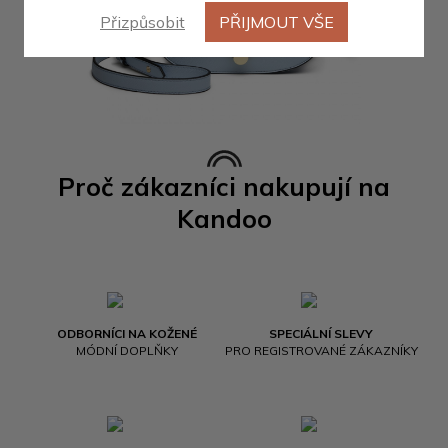
Přizpůsobit
PŘIJMOUT VŠE
Proč zákazníci nakupují na
Kandoo
ODBORNÍCI NA KOŽENÉ
SPECIÁLNÍ SLEVY
MÓDNÍ DOPLŇKY
PRO REGISTROVANÉ ZÁKAZNÍKY