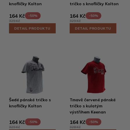
knoflíčky Kolton
tričko s knoflíčky Kolton
164 Kč
164 Kč
-50%
-50%
329 Kč
329 Kč
DETAIL PRODUKTU
DETAIL PRODUKTU
Šedé pánské tričko s
Tmavě červené pánské
knoflíčky Kolton
tričko s kulatým
výstřihem Keenan
164 Kč
164 Kč
-50%
-50%
329 Kč
328 Kč