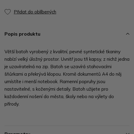
Přidat do oblíbených
Popis produktu
Větší batoh vyrobený z kvalitní, pevné syntetické tkaniny
nabízí velký úložný prostor. Uvnitř jsou tři kapsy, z nichž jedna
je uzavíratelná na zip. Batoh se uzavírá stahovacími
šňůrkami a překrývá klopou. Kromě dokumentů A4 do něj
umístíte i menší notebook. Ramenní popruhy jsou
nastavitelné, s koženými detaily. Batoh užijete pro
každodenní nošení do města, školy nebo na výlety do
přírody.
Parametry