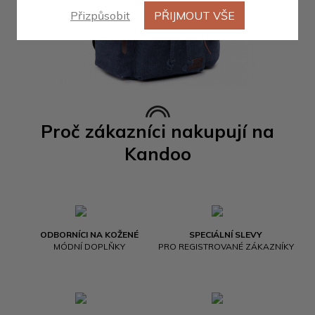
Přizpůsobit
PŘIJMOUT VŠE
Proč zákazníci nakupují na
Kandoo
ODBORNÍCI NA KOŽENÉ
SPECIÁLNÍ SLEVY
MÓDNÍ DOPLŇKY
PRO REGISTROVANÉ ZÁKAZNÍKY