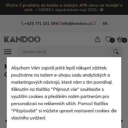
Vložte 2 produkty do košíku a získejte 40% slevu na levnější z
nich.
+ DÁREK k objednávkám nad 1500,- 🎁
+420 771 151 094
info@kandoo.cz
CZ
SK
0
0
Modrý praktický kvalitní batoh
Abychom Vám zajistili ještě lepší nákupní zážitek,
Gotlen
používáme na našem e-shopu sadu analytických a
marketingových nástrojů, které nám s tím pomáhají.
Kliknutím na tlačítko "Přijmout vše" souhlasíte s
využitím cookies a předáním našim partnerům pro
personalizaci na reklamních sítích. Pomocí tlačítka
"Přizpůsobit" si můžete upravit nastavení cookies dle
vlastního uvážení.