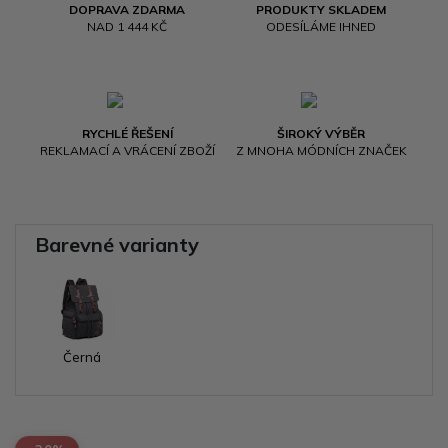
DOPRAVA ZDARMA
PRODUKTY SKLADEM
NAD 1 444 KČ
ODESÍLÁME IHNED
RYCHLÉ ŘEŠENÍ
ŠIROKÝ VÝBĚR
REKLAMACÍ A VRÁCENÍ ZBOŽÍ
Z MNOHA MÓDNÍCH ZNAČEK
Barevné varianty
Černá