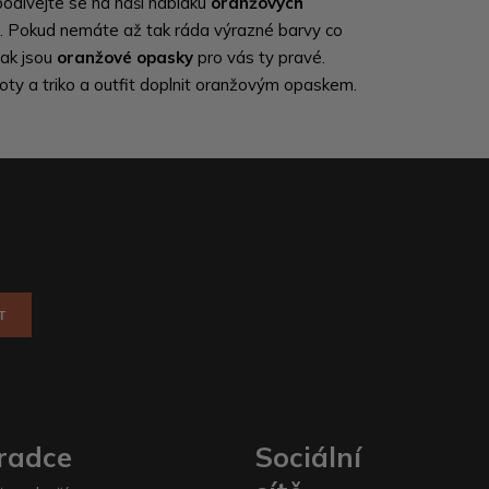
odívejte se na naši nabídku
oranžových
ku. Pokud nemáte až tak ráda výrazné barvy co
pak jsou
oranžové opasky
pro vás ty pravé.
oty a triko a outfit doplnit oranžovým opaskem.
T
radce
Sociální