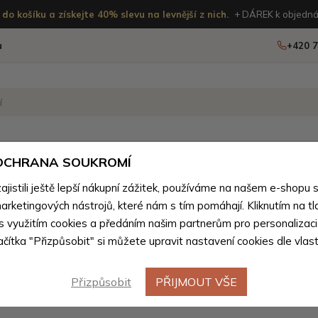
do košíku a získejte 40% slevu na levnější z nich.
+ DÁREK k objedná
u
+420 7
OSTATNÍ
NOVINKY
 OCHRANA SOUKROMÍ
istili ještě lepší nákupní zážitek, používáme na našem e-shopu 
Kandoo.cz
Ženy
>
Dámské opasky
>
Dámské opasky pod
arketingových nástrojů, které nám s tím pomáhají. Kliknutím na tl
 s využitím cookies a předáním našim partnerům pro personalizaci
lačítka "Přizpůsobit" si můžete upravit nastavení cookies dle vlas
Oranžové dámské opasky
(0 produktů)
Přizpůsobit
PŘIJMOUT VŠE