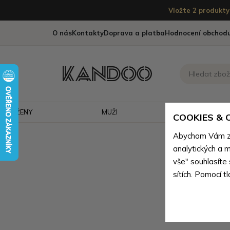
Vložte 2 produkty 
O nás
Kontakty
Doprava a platba
Hodnocení obchod
ŽENY
MUŽI
CESTOVÁNÍ
COOKIES &
Abychom Vám zaj
analytických a m
vše" souhlasíte
sítích. Pomocí t