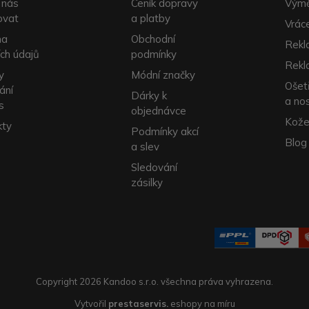
 nás
Ceník dopravy
Výmě
ovat
a platby
Vrác
na
Obchodní
Rekl
ch údajů
podmínky
Rekl
y
Módní značky
Ošet
ání
Dárky k
a no
s
objednávce
Kože
kty
Podmínky akcí
Blog
a slev
Sledování
zásilky
Copyright 2026 Kandoo s.r.o. všechna práva vyhrazena.
Vytvořil
prestaservis.
eshopy na míru