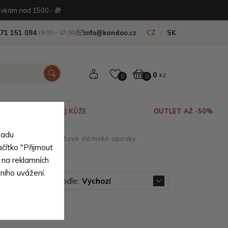
vkám nad 1500,- 🎁
71 151 094
info@kandoo.cz
CZ
SK
(9:00 – 17:00)
0
Kč
0
0
VÝPRODEJ KŮŽE
OUTLET AŽ -50%
sadu
le barvy
>
Oranžové dámské opasky
ačítko "Přijmout
 na reklamních
tního uvážení.
Seřadit podle:
Výchozí