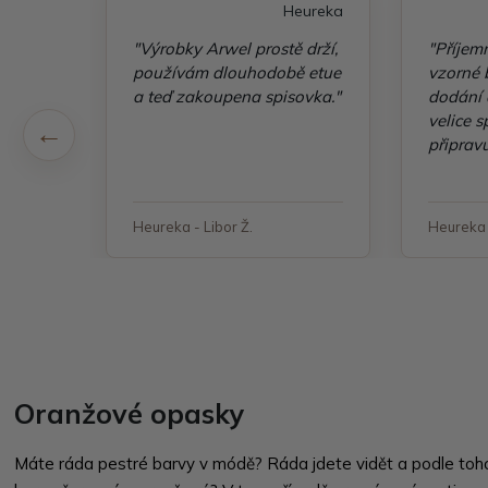
eureka
Heureka
"Výrobky Arwel prostě drží,
"Příjem
šlo
používám dlouhodobě etue
vzorné b
a teď zakoupena spisovka."
dodání 
velice 
připravu
objedn
Heureka - Libor Ž.
Heureka 
Oranžové opasky
Máte ráda pestré barvy v módě? Ráda jdete vidět a podle toho