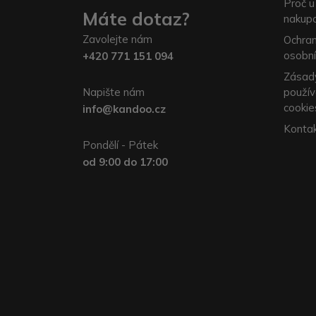
Proč u
Máte dotaz?
nakup
Zavolejte nám
Ochra
osobní
+420 771 151 094
Zásad
Napište nám
použív
cookie
info@kandoo.cz
Konta
Pondělí - Pátek
od 9:00 do 17:00