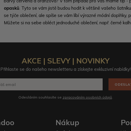
barvy červená a oranžová? V tom případě pro vás máme tip - p
opasků
. Tyto se vám jistě budou hodit k většině vašeho šatní
se týče oblečení, ale spíše se vám líbí výrazné módní doplňky, 
Můžete si na sebe obléct jednoduché oblečení, např. černé kalh
AKCE | SLEVY | NOVINKY
Přihlaste se do našeho newsletteru a získejte exkluzivní nabídky!
ODESLA
Odesláním souhlasíte se
zpracováním osobních údajů
.
ndoo
Nákup
Po