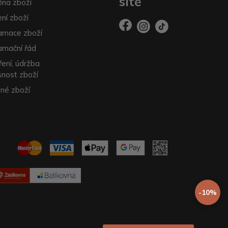
sítě
na zboží
ení zboží
amace zboží
amační řád
ření, údržba
snost zboží
né zboží
-10%