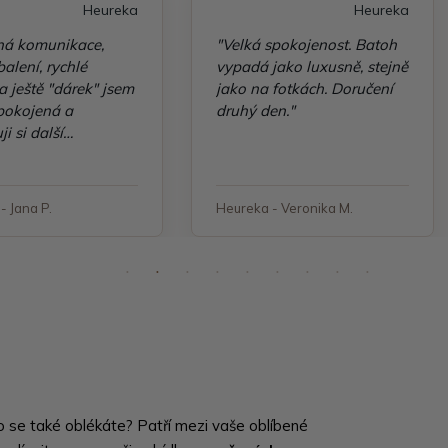
Heureka
Heureka
ná komunikace,
"Velká spokojenost. Batoh
alení, rychlé
vypadá jako luxusně, stejně
a ještě "dárek" jsem
jako na fotkách. Doručení
spokojená a
druhý den."
ji si další
ávku"
- Jana P.
Heureka - Veronika M.
 se také oblékáte? Patří mezi vaše oblíbené