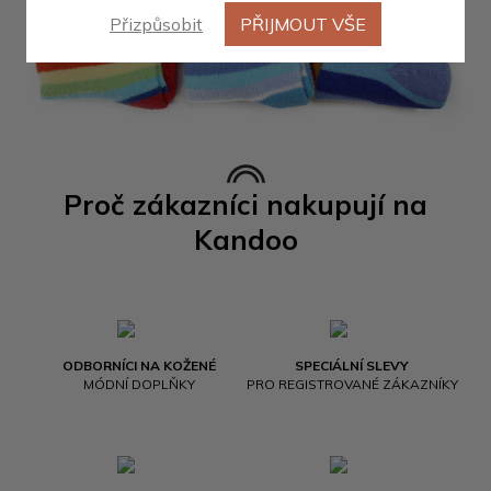
Přizpůsobit
PŘIJMOUT VŠE
Proč zákazníci nakupují na
Kandoo
ODBORNÍCI NA KOŽENÉ
SPECIÁLNÍ SLEVY
MÓDNÍ DOPLŇKY
PRO REGISTROVANÉ ZÁKAZNÍKY