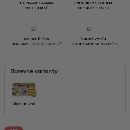
DOPRAVA ZDARMA
PRODUKTY SKLADEM
NAD 1 444 KČ
ODESÍLÁME IHNED
RYCHLÉ ŘEŠENÍ
ŠIROKÝ VÝBĚR
REKLAMACÍ A VRÁCENÍ ZBOŽÍ
Z MNOHA MÓDNÍCH ZNAČEK
Barevné varianty
Vícebarevná