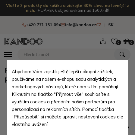
Vložte 2 produkty do košíku a získejte 40% slevu na levnější z
nich.
+ DÁREK k objednávkám nad 1500,- 🎁
+420 771 151 094
info@kandoo.cz
CZ
SK
0
0
Pruhované dětské kojenecké
Abychom Vám zajistili ještě lepší nákupní zážitek,
ponožky 2 - 3 roky Semiel - 3 páry
používáme na našem e-shopu sadu analytických a
marketingových nástrojů, které nám s tím pomáhají.
Kliknutím na tlačítko "Přijmout vše" souhlasíte s
využitím cookies a předáním našim partnerům pro
personalizaci na reklamních sítích. Pomocí tlačítka
"Přizpůsobit" si můžete upravit nastavení cookies dle
vlastního uvážení.