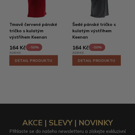
Tmavě červené pánské
Šedé pánské tričko s
tričko s kulatým
kulatým výstřihem
výstřihem Keenan
Keenan
164 Kč
164 Kč
-50%
-50%
328 Kč
328 Kč
DETAIL PRODUKTU
DETAIL PRODUKTU
AKCE | SLEVY | NOVINKY
Přihlaste se do našeho newsletteru a získejte exkluzivní