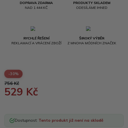
DOPRAVA ZDARMA
PRODUKTY SKLADEM
NAD 1 444 KČ
ODESÍLÁME IHNED
RYCHLÉ ŘEŠENÍ
ŠIROKÝ VÝBĚR
REKLAMACÍ A VRÁCENÍ ZBOŽÍ
Z MNOHA MÓDNÍCH ZNAČEK
-30%
756 Kč
529 Kč
Dostupnost:
Tento produkt již není na skladě