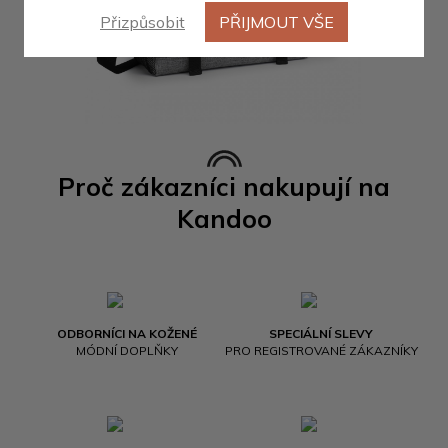
Přizpůsobit
PŘIJMOUT VŠE
Proč zákazníci nakupují na
Kandoo
ODBORNÍCI NA KOŽENÉ
SPECIÁLNÍ SLEVY
MÓDNÍ DOPLŇKY
PRO REGISTROVANÉ ZÁKAZNÍKY