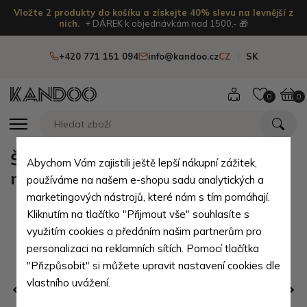
Vložte 2 produkty do košíku a získejte 40% slevu na levnější z
nich.
+ DÁREK k objednávkám nad 1500,- 🎁
+420 771 151 094
info@kandoo.cz
CZ
SK
0
0
Šedá pánská klopnová taška na
Abychom Vám zajistili ještě lepší nákupní zážitek,
notebook Minttu
používáme na našem e-shopu sadu analytických a
marketingových nástrojů, které nám s tím pomáhají.
Kliknutím na tlačítko "Přijmout vše" souhlasíte s
využitím cookies a předáním našim partnerům pro
personalizaci na reklamních sítích. Pomocí tlačítka
"Přizpůsobit" si můžete upravit nastavení cookies dle
vlastního uvážení.