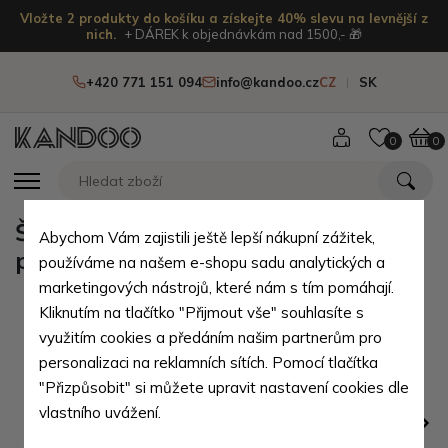
Vložte 2 produkty do košíku a získejte 40% slevu na levnější z
nich.
+ DÁREK k objednávkám nad 1500,- 🎁
+420 771 151 094
info@kandoo.cz
CZ
SK
0
0
Šedohnědá velká dámská zipová
Abychom Vám zajistili ještě lepší nákupní zážitek,
peněženka se zápinkou Nisios
používáme na našem e-shopu sadu analytických a
marketingových nástrojů, které nám s tím pomáhají.
Kliknutím na tlačítko "Přijmout vše" souhlasíte s
využitím cookies a předáním našim partnerům pro
personalizaci na reklamních sítích. Pomocí tlačítka
"Přizpůsobit" si můžete upravit nastavení cookies dle
vlastního uvážení.