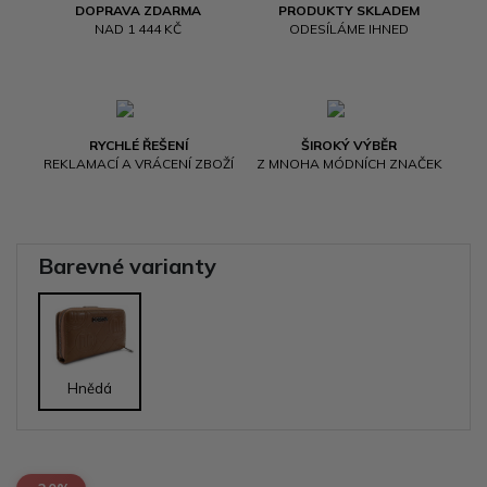
DOPRAVA ZDARMA
PRODUKTY SKLADEM
NAD 1 444 KČ
ODESÍLÁME IHNED
RYCHLÉ ŘEŠENÍ
ŠIROKÝ VÝBĚR
REKLAMACÍ A VRÁCENÍ ZBOŽÍ
Z MNOHA MÓDNÍCH ZNAČEK
Barevné varianty
Hnědá