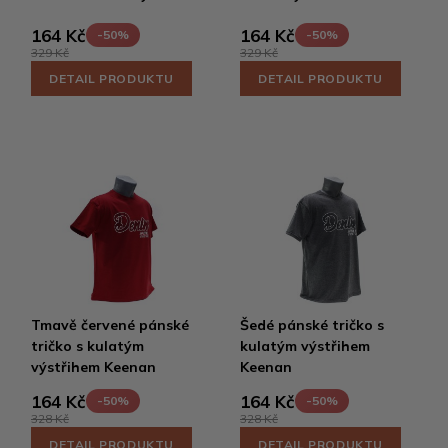
164 Kč
164 Kč
-50%
-50%
329 Kč
329 Kč
DETAIL PRODUKTU
DETAIL PRODUKTU
Tmavě červené pánské
Šedé pánské tričko s
tričko s kulatým
kulatým výstřihem
výstřihem Keenan
Keenan
164 Kč
164 Kč
-50%
-50%
328 Kč
328 Kč
DETAIL PRODUKTU
DETAIL PRODUKTU