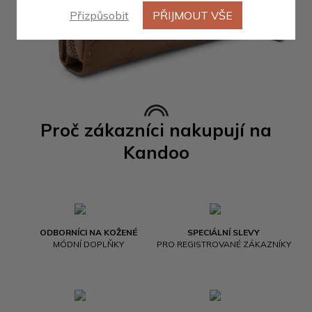
Přizpůsobit
PŘIJMOUT VŠE
Proč zákazníci nakupují na
Kandoo
ODBORNÍCI NA KOŽENÉ
SPECIÁLNÍ SLEVY
MÓDNÍ DOPLŇKY
PRO REGISTROVANÉ ZÁKAZNÍKY