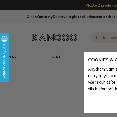
Vložte 2 produkty 
O nás
Kontakty
Doprava a platba
Hodnocení obchod
ŽENY
MUŽI
CESTOVÁNÍ
COOKIES &
Abychom Vám zaj
analytických a m
vše" souhlasíte
sítích. Pomocí t