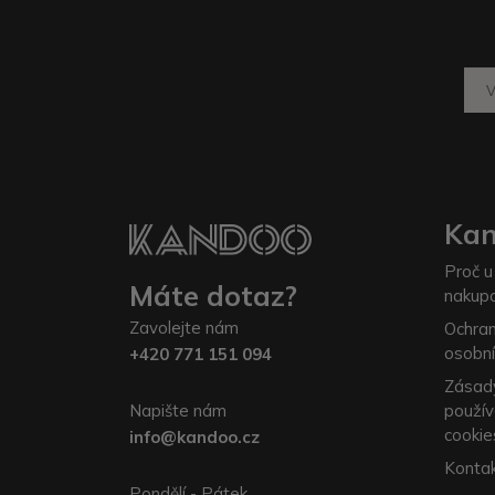
Ka
Proč u
Máte dotaz?
nakup
Zavolejte nám
Ochra
osobní
+420 771 151 094
Zásad
Napište nám
použív
cookie
info@kandoo.cz
Konta
Pondělí - Pátek