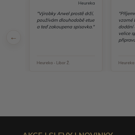
eureka
Heureka
"Výrobky Arwel prostě drží,
"Příjem
šlo
používám dlouhodobě etue
vzorné b
a teď zakoupena spisovka."
dodání 
velice 
připravu
objedn
Heureka - Libor Ž.
Heureka 