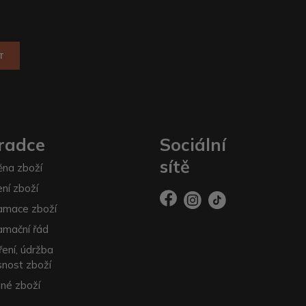
T
radce
Sociální
sítě
na zboží
ení zboží
amace zboží
amační řád
ření, údržba
snost zboží
né zboží