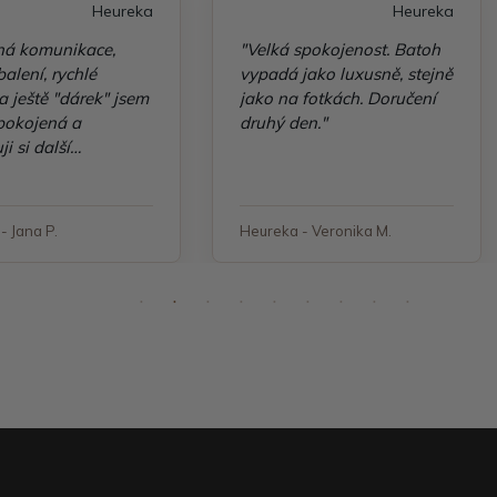
Heureka
Heureka
ná komunikace,
"Velká spokojenost. Batoh
alení, rychlé
vypadá jako luxusně, stejně
a ještě "dárek" jsem
jako na fotkách. Doručení
spokojená a
druhý den."
ji si další
ávku"
- Jana P.
Heureka - Veronika M.