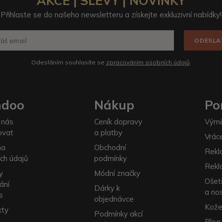
AKCE | SLEVY | NOVINKY
Přihlaste se do našeho newsletteru a získejte exkluzivní nabídky!
ODESLA
Odesláním souhlasíte se
zpracováním osobních údajů
.
ndoo
Nákup
Po
 nás
Ceník dopravy
Výmě
ovat
a platby
Vrác
na
Obchodní
Rekl
ch údajů
podmínky
Rekl
y
Módní značky
Ošet
ání
Dárky k
a no
s
objednávce
Kože
kty
Podmínky akcí
Blog