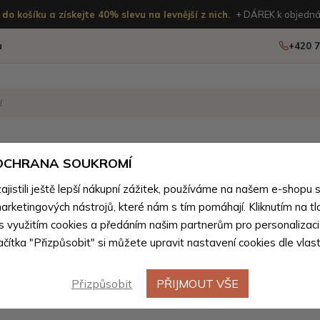
do košíku a získejte 40% slevu na levnější z nich.
+ DÁREK k objedná
u
+420 7
OSTATNÍ
NOVINKY
 OCHRANA SOUKROMÍ
istili ještě lepší nákupní zážitek, používáme na našem e-shopu 
Kandoo.cz
Muži
>
Péče o tělo pro muže
>
Pánské manik
arketingových nástrojů, které nám s tím pomáhají. Kliknutím na tl
 s využitím cookies a předáním našim partnerům pro personalizaci
lačítka "Přizpůsobit" si můžete upravit nastavení cookies dle vlas
Štipky pro muže
(0 produktů)
Přizpůsobit
PŘIJMOUT VŠE