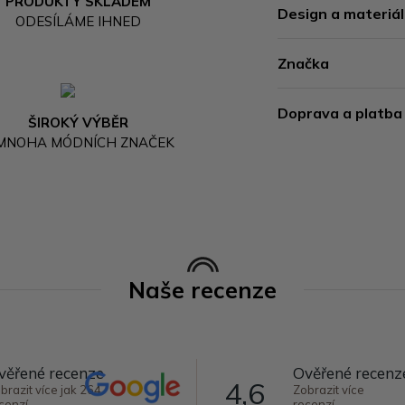
PRODUKTY SKLADEM
Design a materiál
ODESÍLÁME IHNED
Značka
Doprava a platba
ŠIROKÝ VÝBĚR
 MNOHA MÓDNÍCH ZNAČEK
Naše recenze
věřené recenze
Ověřené recenz
4,6
brazit více jak 264
Zobrazit více
cenzí
recenzí