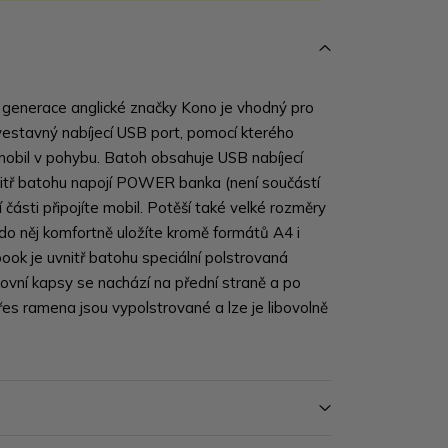
generace anglické značky Kono je vhodný pro
 vestavný nabíjecí USB port, pomocí kterého
mobil v pohybu. Batoh obsahuje USB nabíjecí
vnitř batohu napojí POWER banka (není součástí
 části připojíte mobil. Potěší také velké rozměry
do něj komfortně uložíte kromě formátů A4 i
ok je uvnitř batohu speciální polstrovaná
kovní kapsy se nachází na přední straně a po
es ramena jsou vypolstrované a lze je libovolně