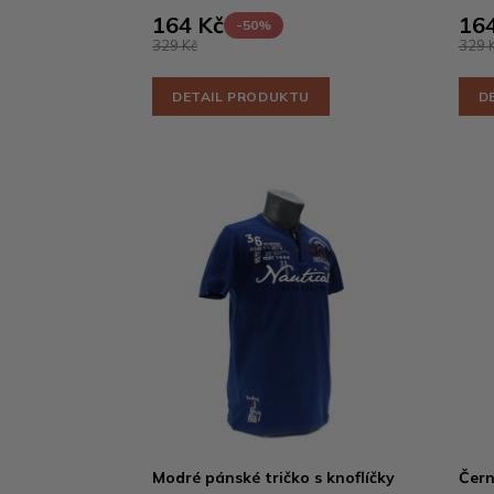
164 Kč
164
-50%
329 Kč
329 
DETAIL PRODUKTU
D
Modré pánské tričko s knoflíčky
Čern