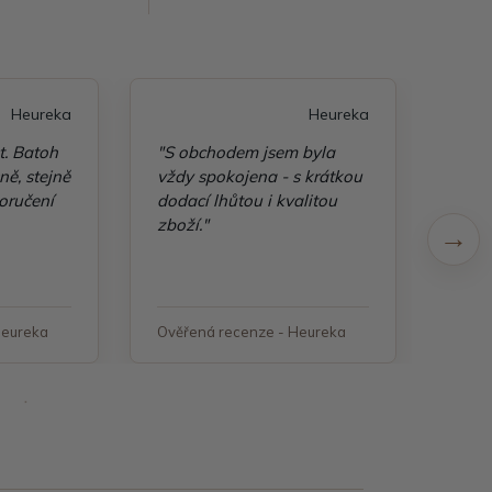
Heureka
Heureka
t. Batoh
"S obchodem jsem byla
"Taš
ě, stejně
vždy spokojena - s krátkou
kvali
oručení
dodací lhůtou i kvalitou
zboží."
Heureka
Ověřená recenze - Heureka
Ověř