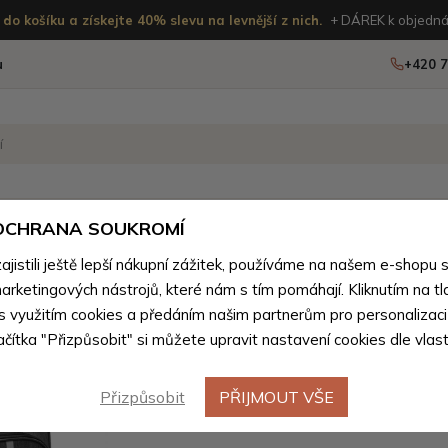
do košíku a získejte 40% slevu na levnější z nich.
+ DÁREK k objedná
u
+420 7
OSTATNÍ
NOVINKY
 OCHRANA SOUKROMÍ
ženého zboží
istili ještě lepší nákupní zážitek, používáme na našem e-shopu 
arketingových nástrojů, které nám s tím pomáhají. Kliknutím na tl
Tmavě še
 s využitím cookies a předáním našim partnerům pro personalizaci
lačítka "Přizpůsobit" si můžete upravit nastavení cookies dle vlas
reflexní
portem D
Přizpůsobit
PŘIJMOUT VŠE