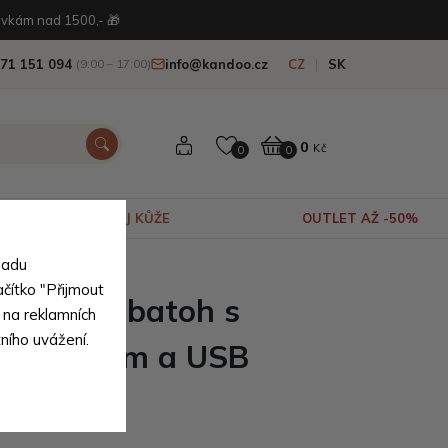
vkám nad 1500,- 🎁
71 151 094
info@kandoo.cz
CZ
SK
(9:00 – 17:00)
0
Kč
0
0
VÝPRODEJ KŮŽE
OUTLET AŽ -50%
sadu
ačítko "Přijmout
dý velký batoh s
 na reklamních
tního uvážení.
m proužkem a USB
acey