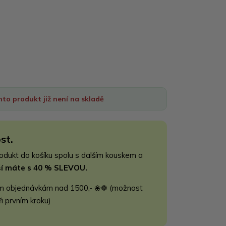
nto produkt již není na skladě
st.
rodukt do košíku spolu s dalším kouskem a
jší máte s 40 % SLEVOU.
m objednávkám nad 1500,- ❀❁ (možnost
ři prvním kroku)