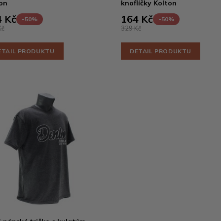
on
knoflíčky Kolton
 Kč
164 Kč
-50%
-50%
Kč
329 Kč
ETAIL PRODUKTU
DETAIL PRODUKTU