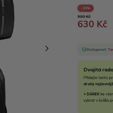
-30%
900 Kč
630 Kč
Dostupnost:
Te
Dvojitá rado
Přidejte tento p
druhý nejlevně
+ DÁREK
ke vše
vybrat v košíku p