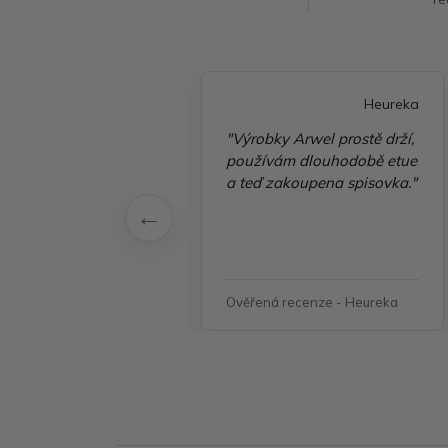
Heureka
Heureka
é vyřízení
"Výrobky Arwel prostě drží,
ávky, zboží přišlo
používám dlouhodobě etue
 v pořádku"
a teď zakoupena spisovka."
á recenze - Heureka
Ověřená recenze - Heureka