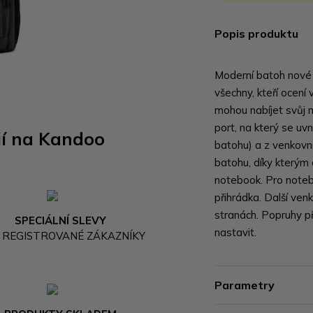
Popis produktu
Moderní batoh nové 
všechny, kteří ocení
mohou nabíjet svůj 
port, na který se u
jí na Kandoo
batohu) a z venkovní
batohu, díky kterým 
notebook. Pro notebo
přihrádka. Další ven
stranách. Popruhy př
SPECIÁLNÍ SLEVY
nastavit.
 REGISTROVANÉ ZÁKAZNÍKY
Parametry