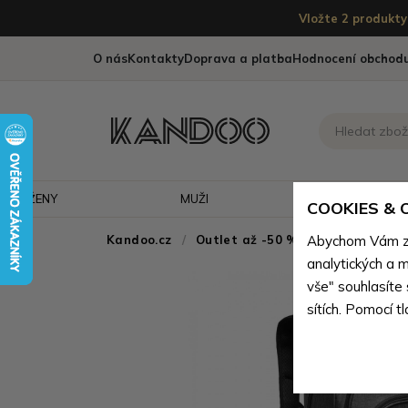
Vložte 2 produkty 
O nás
Kontakty
Doprava a platba
Hodnocení obchod
ŽENY
MUŽI
CESTOVÁNÍ
COOKIES &
Kandoo.cz
Outlet až -50 % - doprodej neko
Abychom Vám zaj
analytických a m
vše" souhlasíte
sítích. Pomocí t