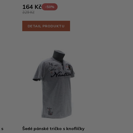
164 Kč
-50%
329 Kč
DETAIL PRODUKTU
 s
Šedé pánské tričko s knoflíčky