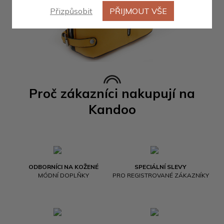
Přizpůsobit
PŘIJMOUT VŠE
Proč zákazníci nakupují na
Kandoo
ODBORNÍCI NA KOŽENÉ
SPECIÁLNÍ SLEVY
MÓDNÍ DOPLŇKY
PRO REGISTROVANÉ ZÁKAZNÍKY