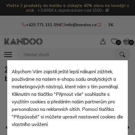
Vložte 2 produkty do košíku a získejte 40% slevu na levnější z
nich.
+ DÁREK k objednávkám nad 1500,- 🎁
+420 771 151 094
info@kandoo.cz
CZ
SK
0
0
Žlutý zipový městský dámský
Abychom Vám zajistili ještě lepší nákupní zážitek,
batoh Chereen
používáme na našem e-shopu sadu analytických a
marketingových nástrojů, které nám s tím pomáhají.
Kliknutím na tlačítko "Přijmout vše" souhlasíte s
využitím cookies a předáním našim partnerům pro
personalizaci na reklamních sítích. Pomocí tlačítka
"Přizpůsobit" si můžete upravit nastavení cookies dle
vlastního uvážení.