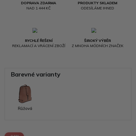
DOPRAVA ZDARMA
PRODUKTY SKLADEM
NAD 1 444 KČ
ODESÍLÁME IHNED
RYCHLÉ ŘEŠENÍ
ŠIROKÝ VÝBĚR
REKLAMACÍ A VRÁCENÍ ZBOŽÍ
Z MNOHA MÓDNÍCH ZNAČEK
Barevné varianty
Růžová