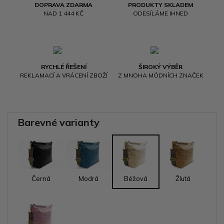
DOPRAVA ZDARMA
PRODUKTY SKLADEM
NAD 1 444 KČ
ODESÍLÁME IHNED
RYCHLÉ ŘEŠENÍ
ŠIROKÝ VÝBĚR
REKLAMACÍ A VRÁCENÍ ZBOŽÍ
Z MNOHA MÓDNÍCH ZNAČEK
Barevné varianty
Černá
Modrá
Béžová
Žlutá