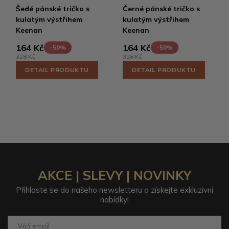
Šedé pánské tričko s
Černé pánské tričko s
kulatým výstřihem
kulatým výstřihem
Keenan
Keenan
164 Kč
164 Kč
-50%
-50%
328 Kč
328 Kč
DETAIL PRODUKTU
DETAIL PRODUKTU
AKCE | SLEVY | NOVINKY
Přihlaste se do našeho newsletteru a získejte exkluzivní
nabídky!