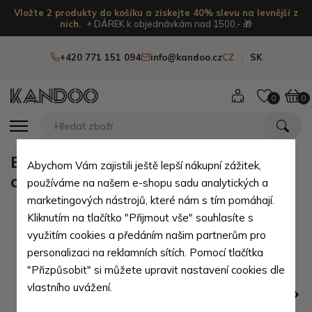
Vložte 2 produkty do košíku a získejte 40% slevu na levnější z
nich.
+ DÁREK k objednávkám nad 1500,- 🎁
+420 771 151 094
info@kandoo.cz
CZ
SK
0
0
Béžová dámská jednoduchá
Abychom Vám zajistili ještě lepší nákupní zážitek,
crossbody kabelka Amaya
používáme na našem e-shopu sadu analytických a
marketingových nástrojů, které nám s tím pomáhají.
Kliknutím na tlačítko "Přijmout vše" souhlasíte s
využitím cookies a předáním našim partnerům pro
personalizaci na reklamních sítích. Pomocí tlačítka
"Přizpůsobit" si můžete upravit nastavení cookies dle
vlastního uvážení.