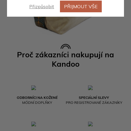
Přizpůsobit
PŘIJMOUT VŠE
Proč zákazníci nakupují na
Kandoo
ODBORNÍCI NA KOŽENÉ
SPECIÁLNÍ SLEVY
MÓDNÍ DOPLŇKY
PRO REGISTROVANÉ ZÁKAZNÍKY