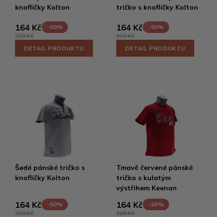
knoflíčky Kolton
tričko s knoflíčky Kolton
164 Kč
164 Kč
-50%
-50%
329 Kč
329 Kč
DETAIL PRODUKTU
DETAIL PRODUKTU
Šedé pánské tričko s
Tmavě červené pánské
knoflíčky Kolton
tričko s kulatým
výstřihem Keenan
164 Kč
164 Kč
-50%
-50%
329 Kč
328 Kč