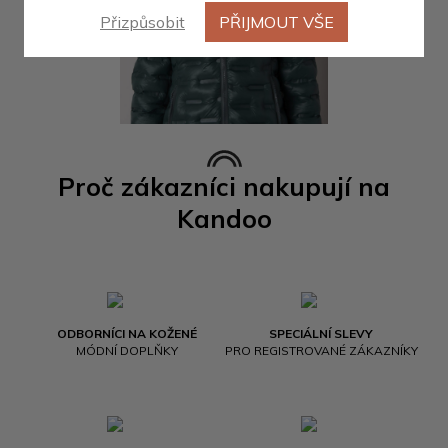
Přizpůsobit
PŘIJMOUT VŠE
Proč zákazníci nakupují na
Kandoo
ODBORNÍCI NA KOŽENÉ
SPECIÁLNÍ SLEVY
MÓDNÍ DOPLŇKY
PRO REGISTROVANÉ ZÁKAZNÍKY