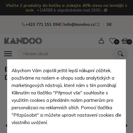
Vložte 2 produkty do košíku a získejte 40% slevu na levnější z
nich.
+ DÁREK k objednávkám nad 1500,- 🎁
+420 771 151 094
info@kandoo.cz
CZ
SK
0
0
Béžová dámská pletená čepice
Abychom Vám zajistili ještě lepší nákupní zážitek,
Daraska
používáme na našem e-shopu sadu analytických a
marketingových nástrojů, které nám s tím pomáhají.
Kliknutím na tlačítko "Přijmout vše" souhlasíte s
využitím cookies a předáním našim partnerům pro
personalizaci na reklamních sítích. Pomocí tlačítka
"Přizpůsobit" si můžete upravit nastavení cookies dle
vlastního uvážení.