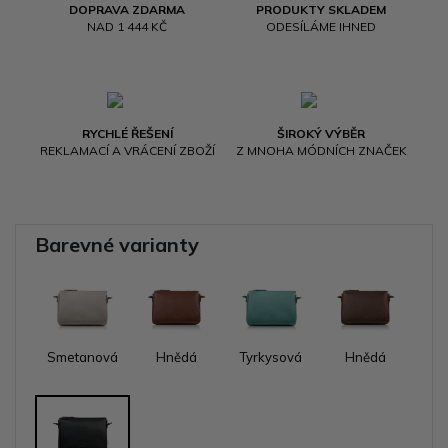
DOPRAVA ZDARMA
PRODUKTY SKLADEM
NAD 1 444 KČ
ODESÍLÁME IHNED
RYCHLÉ ŘEŠENÍ
ŠIROKÝ VÝBĚR
REKLAMACÍ A VRÁCENÍ ZBOŽÍ
Z MNOHA MÓDNÍCH ZNAČEK
Barevné varianty
Smetanová
Hnědá
Tyrkysová
Hnědá