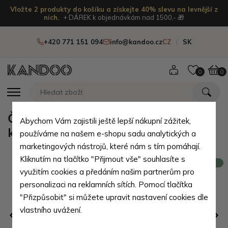
Vložte 2 produkty do košíku a získejte 40% slevu na levnější z
nich.
+ DÁREK k objednávkám nad 1500,- 🎁
+420 771 151 094
info@kandoo.cz
CZ
SK
0
0
Černá dámská kožená crossbody
Abychom Vám zajistili ještě lepší nákupní zážitek,
kabelka Dilnoza
používáme na našem e-shopu sadu analytických a
marketingových nástrojů, které nám s tím pomáhají.
Kliknutím na tlačítko "Přijmout vše" souhlasíte s
Novinka
využitím cookies a předáním našim partnerům pro
personalizaci na reklamních sítích. Pomocí tlačítka
"Přizpůsobit" si můžete upravit nastavení cookies dle
vlastního uvážení.