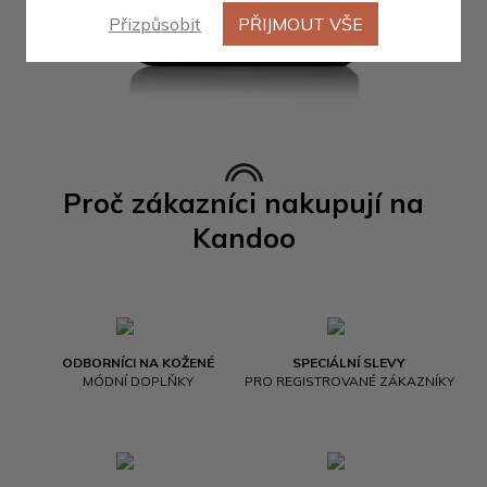
Přizpůsobit
PŘIJMOUT VŠE
Proč zákazníci nakupují na
Kandoo
ODBORNÍCI NA KOŽENÉ
SPECIÁLNÍ SLEVY
MÓDNÍ DOPLŇKY
PRO REGISTROVANÉ ZÁKAZNÍKY