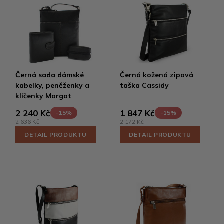
Černá sada dámské
Černá kožená zipová
kabelky, peněženky a
taška Cassidy
klíčenky Margot
2 240 Kč
1 847 Kč
-15%
-15%
2 636 Kč
2 172 Kč
DETAIL PRODUKTU
DETAIL PRODUKTU