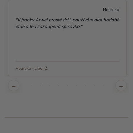
Heureka
"Příjemná komunikace, vzorné balení, rychlé
dodání a ještě "dárek" jsem velice spokojená a
připravuji si další objednávku"
Heureka - Jana P.