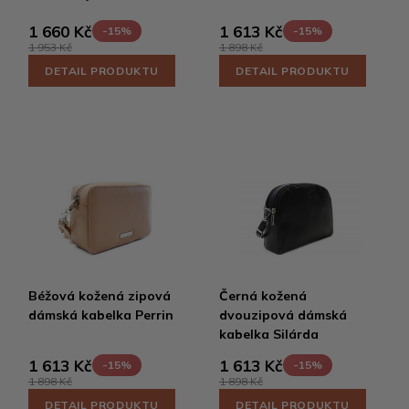
1 660 Kč
1 613 Kč
-15%
-15%
1 953 Kč
1 898 Kč
DETAIL PRODUKTU
DETAIL PRODUKTU
Béžová kožená zipová
Černá kožená
dámská kabelka Perrin
dvouzipová dámská
kabelka Silárda
1 613 Kč
1 613 Kč
-15%
-15%
1 898 Kč
1 898 Kč
DETAIL PRODUKTU
DETAIL PRODUKTU