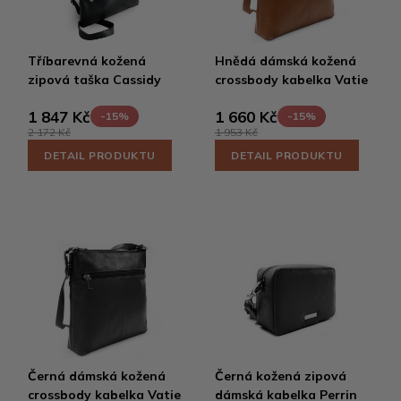
Tříbarevná kožená
Hnědá dámská kožená
zipová taška Cassidy
crossbody kabelka Vatie
1 847 Kč
1 660 Kč
-15%
-15%
2 172 Kč
1 953 Kč
DETAIL PRODUKTU
DETAIL PRODUKTU
Černá dámská kožená
Černá kožená zipová
crossbody kabelka Vatie
dámská kabelka Perrin