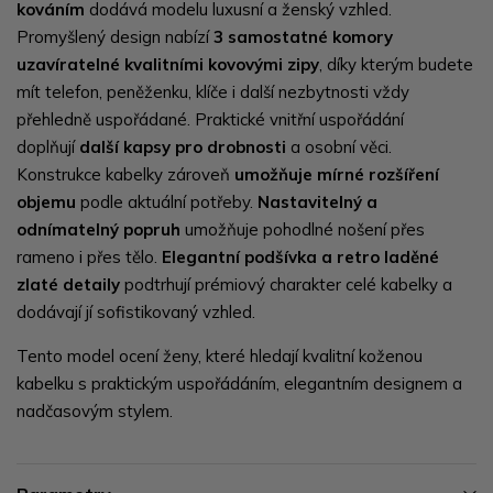
kováním
dodává modelu luxusní a ženský vzhled.
Promyšlený design nabízí
3 samostatné komory
uzavíratelné kvalitními kovovými zipy
, díky kterým budete
mít telefon, peněženku, klíče i další nezbytnosti vždy
přehledně uspořádané. Praktické vnitřní uspořádání
doplňují
další kapsy pro drobnosti
a osobní věci.
Konstrukce kabelky zároveň
umožňuje mírné rozšíření
objemu
podle aktuální potřeby.
Nastavitelný a
odnímatelný popruh
umožňuje pohodlné nošení přes
rameno i přes tělo.
Elegantní podšívka a retro laděné
zlaté detaily
podtrhují prémiový charakter celé kabelky a
dodávají jí sofistikovaný vzhled.
Tento model ocení ženy, které hledají kvalitní koženou
kabelku s praktickým uspořádáním, elegantním designem a
nadčasovým stylem.