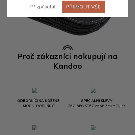
Přizpůsobit
PŘIJMOUT VŠE
Proč zákazníci nakupují na
Kandoo
ODBORNÍCI NA KOŽENÉ
SPECIÁLNÍ SLEVY
MÓDNÍ DOPLŇKY
PRO REGISTROVANÉ ZÁKAZNÍKY