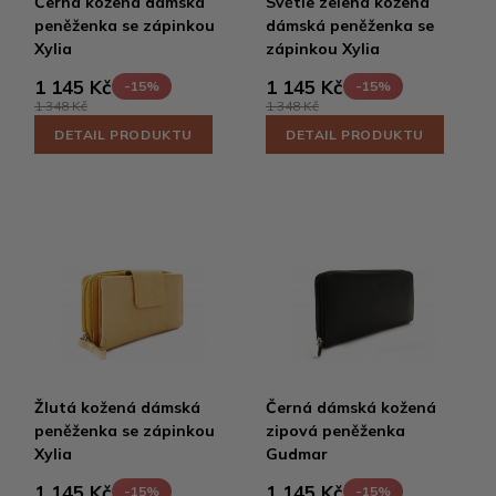
Černá kožená dámská
Světle zelená kožená
peněženka se zápinkou
dámská peněženka se
Xylia
zápinkou Xylia
1 145 Kč
1 145 Kč
-15%
-15%
1 348 Kč
1 348 Kč
DETAIL PRODUKTU
DETAIL PRODUKTU
Žlutá kožená dámská
Černá dámská kožená
peněženka se zápinkou
zipová peněženka
Xylia
Gudmar
1 145 Kč
1 145 Kč
-15%
-15%