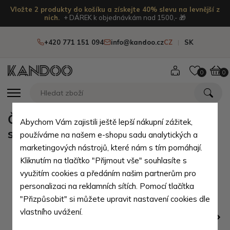
Vložte 2 produkty do košíku a získejte 40% slevu na levnější z
nich.
+ DÁREK k objednávkám nad 1500,- 🎁
+420 771 151 094
info@kandoo.cz
CZ
SK
0
0
Černá dámská kožená peněženka
Abychom Vám zajistili ještě lepší nákupní zážitek,
se zámečkem Clariens
používáme na našem e-shopu sadu analytických a
marketingových nástrojů, které nám s tím pomáhají.
Kliknutím na tlačítko "Přijmout vše" souhlasíte s
využitím cookies a předáním našim partnerům pro
personalizaci na reklamních sítích. Pomocí tlačítka
"Přizpůsobit" si můžete upravit nastavení cookies dle
vlastního uvážení.