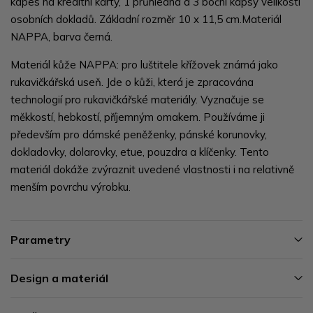
kapes na kreditní karty, 1 průhledná a 3 boční kapsy velikosti
osobních dokladů. Základní rozměr 10 x 11,5 cm.Materiál
NAPPA, barva černá.
Materiál kůže NAPPA: pro luštitele křížovek známá jako
rukavičkářská useň. Jde o kůži, která je zpracována
technologií pro rukavičkářské materiály. Vyznačuje se
měkkostí, hebkostí, příjemným omakem. Používáme ji
především pro dámské peněženky, pánské korunovky,
dokladovky, dolarovky, etue, pouzdra a klíčenky. Tento
materiál dokáže zvýraznit uvedené vlastnosti i na relativně
menším povrchu výrobku.
Parametry
Design a materiál