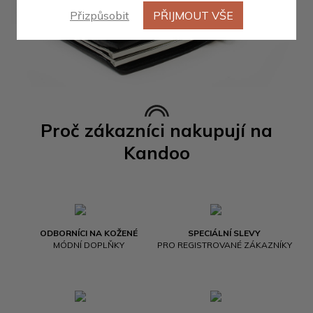
Přizpůsobit
PŘIJMOUT VŠE
Proč zákazníci nakupují na
Kandoo
ODBORNÍCI NA KOŽENÉ
SPECIÁLNÍ SLEVY
MÓDNÍ DOPLŇKY
PRO REGISTROVANÉ ZÁKAZNÍKY