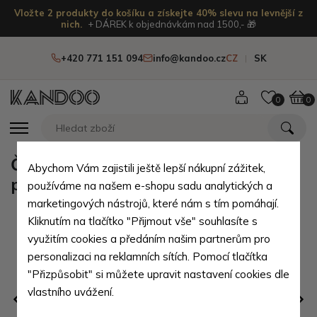
Vložte 2 produkty do košíku a získejte 40% slevu na levnější z
nich.
+ DÁREK k objednávkám nad 1500,- 🎁
+420 771 151 094
info@kandoo.cz
CZ
SK
0
0
Černá kožená dámská manikúra s
Abychom Vám zajistili ještě lepší nákupní zážitek,
potiskem Tikvah
používáme na našem e-shopu sadu analytických a
marketingových nástrojů, které nám s tím pomáhají.
Kliknutím na tlačítko "Přijmout vše" souhlasíte s
využitím cookies a předáním našim partnerům pro
personalizaci na reklamních sítích. Pomocí tlačítka
"Přizpůsobit" si můžete upravit nastavení cookies dle
vlastního uvážení.