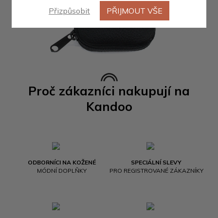
Přizpůsobit
PŘIJMOUT VŠE
Proč zákazníci nakupují na
Kandoo
ODBORNÍCI NA KOŽENÉ
SPECIÁLNÍ SLEVY
MÓDNÍ DOPLŇKY
PRO REGISTROVANÉ ZÁKAZNÍKY