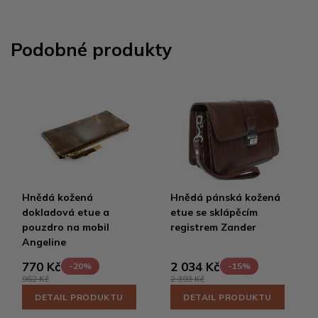
Podobné produkty
Hnědá kožená
Hnědá pánská kožená
dokladová etue a
etue se sklápěcím
pouzdro na mobil
registrem Zander
Angeline
770 Kč
2 034 Kč
-20%
-15%
962 Kč
2 393 Kč
DETAIL PRODUKTU
DETAIL PRODUKTU