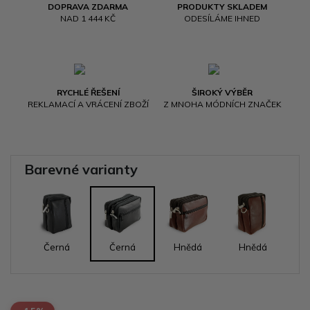
DOPRAVA ZDARMA
PRODUKTY SKLADEM
NAD 1 444 KČ
ODESÍLÁME IHNED
RYCHLÉ ŘEŠENÍ
ŠIROKÝ VÝBĚR
REKLAMACÍ A VRÁCENÍ ZBOŽÍ
Z MNOHA MÓDNÍCH ZNAČEK
Barevné varianty
Černá
Černá
Hnědá
Hnědá