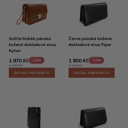
Světle hnědá pánská
Černá pánská kožená
kožená dokladová etue
dokladová etue Piper
Kylien
1 870 Kč
1 800 Kč
-15%
-15%
2 200 Kč
2 118 Kč
DETAIL PRODUKTU
DETAIL PRODUKTU