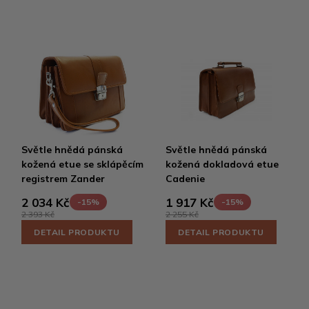
Světle hnědá pánská
Světle hnědá pánská
kožená etue se sklápěcím
kožená dokladová etue
registrem Zander
Cadenie
2 034 Kč
1 917 Kč
-15%
-15%
2 393 Kč
2 255 Kč
DETAIL PRODUKTU
DETAIL PRODUKTU