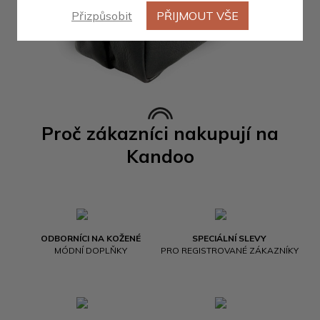
Přizpůsobit
PŘIJMOUT VŠE
Proč zákazníci nakupují na
Kandoo
ODBORNÍCI NA KOŽENÉ
SPECIÁLNÍ SLEVY
MÓDNÍ DOPLŇKY
PRO REGISTROVANÉ ZÁKAZNÍKY