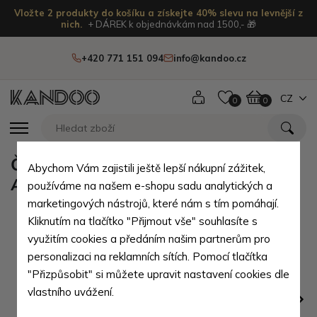
Vložte 2 produkty do košíku a získejte 40% slevu na levnější z
nich.
+ DÁREK k objednávkám nad 1500,- 🎁
+420 771 151 094
info@kandoo.cz
CZ
0
0
Černá kožená dokladová etue
Abychom Vám zajistili ještě lepší nákupní zážitek,
Angelo
používáme na našem e-shopu sadu analytických a
marketingových nástrojů, které nám s tím pomáhají.
Kliknutím na tlačítko "Přijmout vše" souhlasíte s
využitím cookies a předáním našim partnerům pro
personalizaci na reklamních sítích. Pomocí tlačítka
"Přizpůsobit" si můžete upravit nastavení cookies dle
vlastního uvážení.