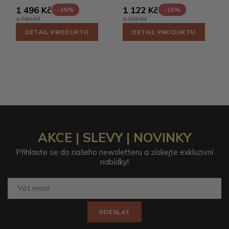
1 496 Kč
1 122 Kč
-15%
-15%
1 760 Kč
1 320 Kč
DETAIL PRODUKTU
DETAIL PRODUKTU
AKCE | SLEVY | NOVINKY
Přihlaste se do našeho newsletteru a získejte exkluzivní
nabídky!
ODESLAT