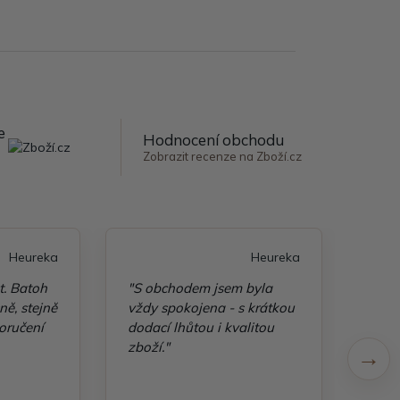
e
Hodnocení obchodu
Zobrazit recenze na Zboží.cz
Heureka
Heureka
t. Batoh
"S obchodem jsem byla
"Taš
ě, stejně
vždy spokojena - s krátkou
kvali
oručení
dodací lhůtou i kvalitou
zboží."