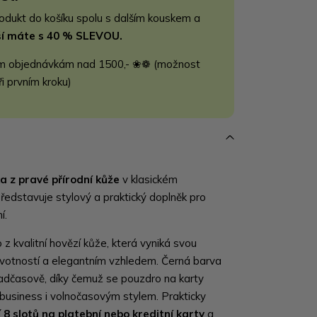
rodukt do košíku spolu s dalším kouskem a
jší máte s 40 % SLEVOU.
m objednávkám nad 1500,- ❀❁ (možnost
ři prvním kroku)
 z pravé přírodní kůže
v klasickém
ředstavuje stylový a praktický doplněk pro
í.
z kvalitní hovězí kůže, která vyniká svou
životností a elegantním vzhledem. Černá barva
dčasově, díky čemuž se pouzdro na karty
business i volnočasovým stylem. Prakticky
í
8 slotů na platební nebo kreditní karty
a