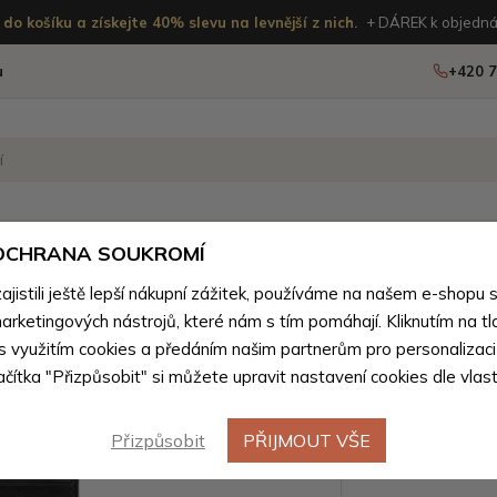
do košíku a získejte 40% slevu na levnější z nich.
+ DÁREK k objedná
u
+420 7
OSTATNÍ
NOVINKY
 OCHRANA SOUKROMÍ
istili ještě lepší nákupní zážitek, používáme na našem e-shopu 
oží z přírodní pravé kůže pro všechny
>
Kožené obaly na dokl
arketingových nástrojů, které nám s tím pomáhají. Kliknutím na tl
Černá ko
 s využitím cookies a předáním našim partnerům pro personalizaci
Novinka
lačítka "Přizpůsobit" si můžete upravit nastavení cookies dle vlas
Gulmira
Přizpůsobit
PŘIJMOUT VŠE
Barevné var