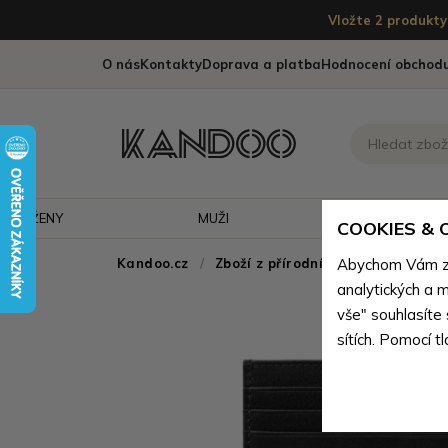
Vložte 2 produkty 
O nás
Kontakty
Doprava a platba
Hodnocení obchod
ŽENY
MUŽI
CESTOVÁNÍ
COOKIES &
Kandoo.cz
Zboží z přírodní pravé kůže
Abychom Vám zaj
>
Zb
analytických a m
vše" souhlasíte
sítích. Pomocí t