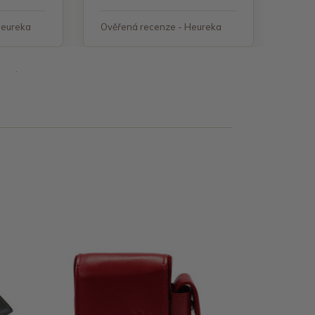
Heureka
Ověřená recenze - Heureka
Ověř