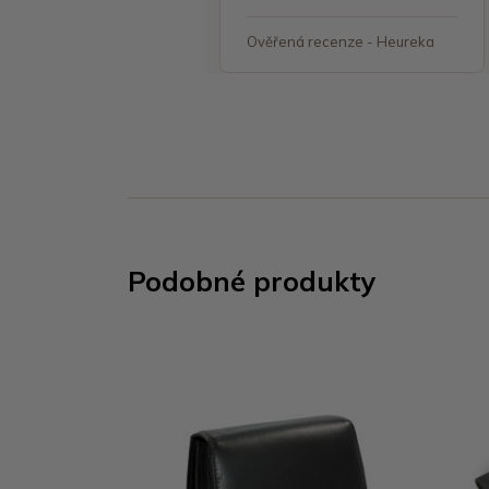
á recenze - Heureka
Ověřená recenze - Heureka
Podobné produkty