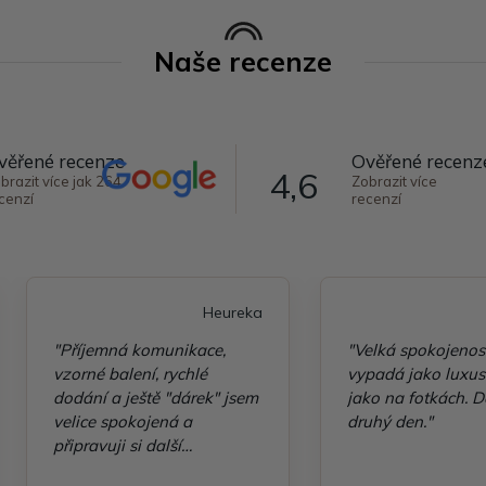
Naše recenze
věřené recenze
Ověřené recenz
4,6
brazit více jak 264
Zobrazit více
cenzí
recenzí
Heureka
"Příjemná komunikace,
"Velká spokojenos
vzorné balení, rychlé
vypadá jako luxusn
dodání a ještě "dárek" jsem
jako na fotkách. D
velice spokojená a
druhý den."
připravuji si další
objednávku"