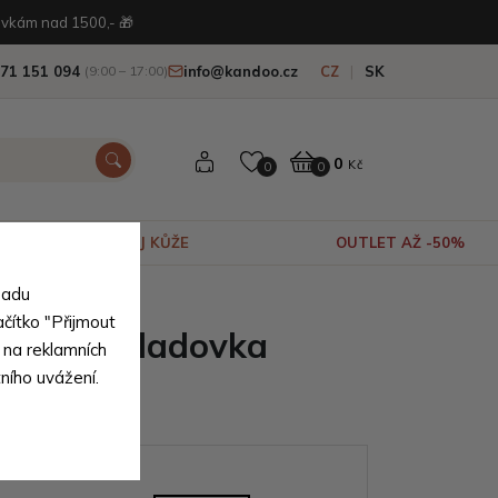
vkám nad 1500,- 🎁
71 151 094
info@kandoo.cz
CZ
SK
(9:00 – 17:00)
0
Kč
0
0
VÝPRODEJ KŮŽE
OUTLET AŽ -50%
sadu
ady
ačítko "Přijmout
žená dokladovka
 na reklamních
tního uvážení.
ianty