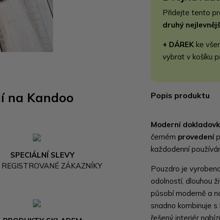
Přidejte tento p
druhý nejlevně
+ DÁREK
ke vše
vybrat v košíku p
jí na Kandoo
Popis produktu
Moderní dokladovka
černém
provedení
p
každodenní používán
SPECIÁLNÍ SLEVY
 REGISTROVANÉ ZÁKAZNÍKY
Pouzdro je vyrobeno 
odolností, dlouhou 
působí moderně a na
snadno kombinuje s 
řešený interiér nabíz