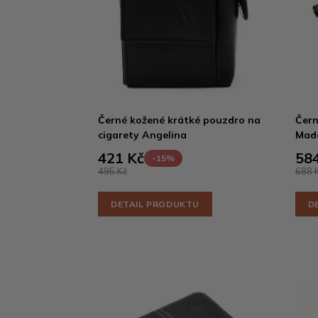
Černé kožené krátké pouzdro na
Čern
cigarety Angelina
Made
421 Kč
584
-15%
495 Kč
688 
DETAIL PRODUKTU
D