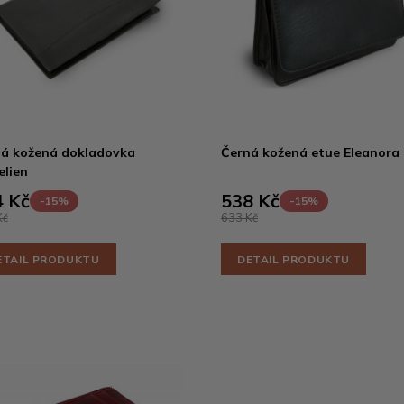
á kožená dokladovka
Černá kožená etue Eleanora
lien
 Kč
538 Kč
-15%
-15%
Kč
633 Kč
ETAIL PRODUKTU
DETAIL PRODUKTU