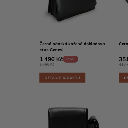
Černá pánská kožená dokladová
Čern
etue Genevi
1 496 Kč
351
-15%
1 760 Kč
413 
DETAIL PRODUKTU
D