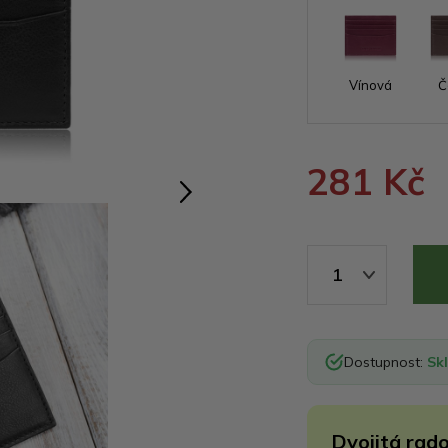
Vínová
Č
281 Kč
1
Dostupnost:
Sk
Dvojitá rado