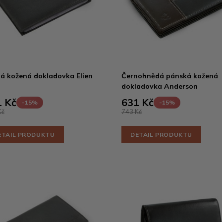
á kožená dokladovka Elien
Černohnědá pánská kožená
dokladovka Anderson
 Kč
631 Kč
-15%
-15%
Kč
743 Kč
ETAIL PRODUKTU
DETAIL PRODUKTU