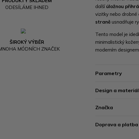
PRODUKTY SKLADEM
další
úložnou přihr
ODESÍLÁME IHNED
vizitky nebo drobné
straně
usnadňuje ry
Tento model je ideáln
ŠIROKÝ VÝBĚR
minimalistický kožen
 MNOHA MÓDNÍCH ZNAČEK
moderním designem a
Parametry
Design a materiál
Značka
Doprava a platba