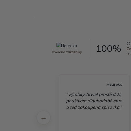
O
100%
Zo
Ověřeno zákazníky
re
Heureka
Heureka
é vyřízení
"Výrobky Arwel prostě drží,
ávky, zboží přišlo
používám dlouhodobě etue
 v pořádku"
a teď zakoupena spisovka."