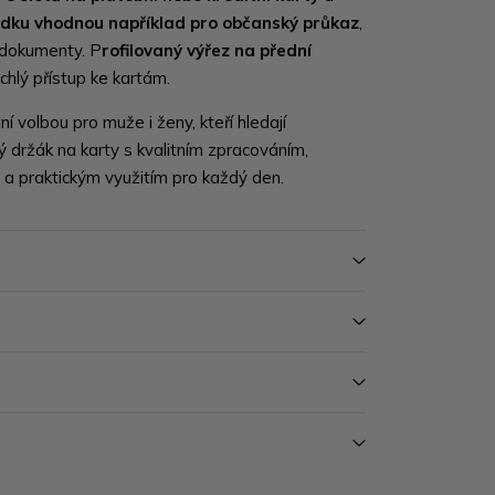
ádku vhodnou například pro občanský průkaz
,
 dokumenty. P
rofilovaný výřez na přední
chlý přístup ke kartám.
í volbou pro muže i ženy, kteří hledají
ý držák na karty s kvalitním zpracováním,
 praktickým využitím pro každý den.