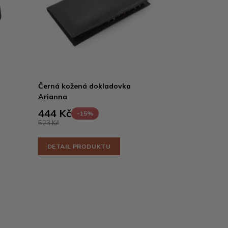
Černá kožená dokladovka
Arianna
444 Kč
-15%
523 Kč
DETAIL PRODUKTU