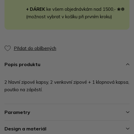
+ DÁREK
ke všem objednávkám nad 1500,- ❀❁
(možnost vybrat v košíku při prvním kroku)
Přidat do oblíbených
Popis produktu
2 hlavní zipové kapsy, 2 venkovní zipové + 1 klopnová kapsa,
poutko na zápěstí.
Parametry
Design a materiál