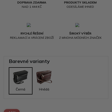
DOPRAVA ZDARMA
PRODUKTY SKLADEM
NAD 1 444 KČ
ODESÍLÁME IHNED
RYCHLÉ ŘEŠENÍ
ŠIROKÝ VÝBĚR
REKLAMACÍ A VRÁCENÍ ZBOŽÍ
Z MNOHA MÓDNÍCH ZNAČEK
Barevné varianty
Černá
Hnědá