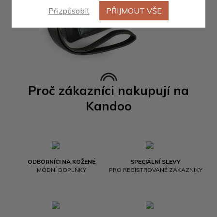
Přizpůsobit
PŘIJMOUT VŠE
Proč zákazníci nakupují na
Kandoo
ODBORNÍCI NA KOŽENÉ
SPECIÁLNÍ SLEVY
MÓDNÍ DOPLŇKY
PRO REGISTROVANÉ ZÁKAZNÍKY