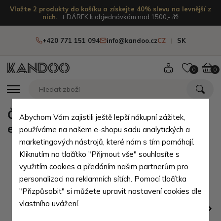
Vložte 2 produkty do košíku a získejte 40% slevu na levnější z
nich.
+ DÁREK k objednávkám nad 1500,- 🎁
+420 771 151 094
info@kandoo.cz
CZ
SK
0
0
Černá kožená pánská dvouzipová
Abychom Vám zajistili ještě lepší nákupní zážitek,
etue Kayla
používáme na našem e-shopu sadu analytických a
marketingových nástrojů, které nám s tím pomáhají.
Kliknutím na tlačítko "Přijmout vše" souhlasíte s
využitím cookies a předáním našim partnerům pro
personalizaci na reklamních sítích. Pomocí tlačítka
"Přizpůsobit" si můžete upravit nastavení cookies dle
vlastního uvážení.