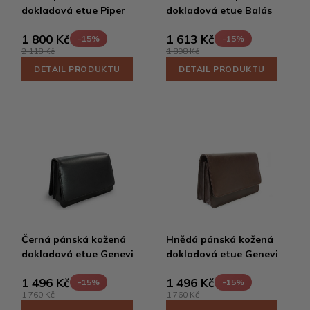
dokladová etue Piper
dokladová etue Balás
1 800 Kč
1 613 Kč
-15%
-15%
2 118 Kč
1 898 Kč
DETAIL PRODUKTU
DETAIL PRODUKTU
Černá pánská kožená
Hnědá pánská kožená
dokladová etue Genevi
dokladová etue Genevi
1 496 Kč
1 496 Kč
-15%
-15%
1 760 Kč
1 760 Kč