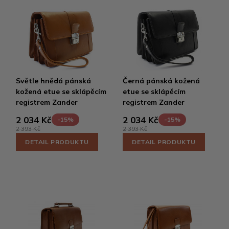
Světle hnědá pánská
Černá pánská kožená
kožená etue se sklápěcím
etue se sklápěcím
registrem Zander
registrem Zander
2 034 Kč
2 034 Kč
-15%
-15%
2 393 Kč
2 393 Kč
DETAIL PRODUKTU
DETAIL PRODUKTU