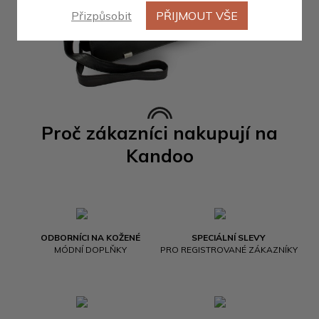
Přizpůsobit
PŘIJMOUT VŠE
Proč zákazníci nakupují na
Kandoo
ODBORNÍCI NA KOŽENÉ
SPECIÁLNÍ SLEVY
MÓDNÍ DOPLŇKY
PRO REGISTROVANÉ ZÁKAZNÍKY