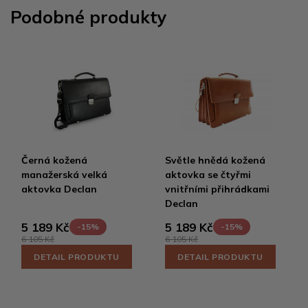
Podobné produkty
Černá kožená
Světle hnědá kožená
manažerská velká
aktovka se čtyřmi
aktovka Declan
vnitřními přihrádkami
Declan
5 189 Kč
5 189 Kč
-15%
-15%
6 105 Kč
6 105 Kč
DETAIL PRODUKTU
DETAIL PRODUKTU