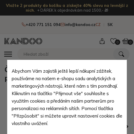
Vložte 2 produkty do košíku a získejte 40% slevu na levnější z
nich.
+ DÁREK k objednávkám nad 1500,- 🎁
+420 771 151 094
info@kandoo.cz
CZ
SK
0
0
Černá manažerská aktovka z
Abychom Vám zajistili ještě lepší nákupní zážitek,
pravé kůže Monades
používáme na našem e-shopu sadu analytických a
marketingových nástrojů, které nám s tím pomáhají.
Kliknutím na tlačítko "Přijmout vše" souhlasíte s
využitím cookies a předáním našim partnerům pro
personalizaci na reklamních sítích. Pomocí tlačítka
"Přizpůsobit" si můžete upravit nastavení cookies dle
vlastního uvážení.