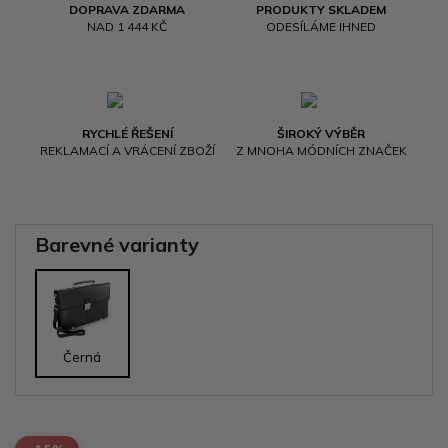
DOPRAVA ZDARMA
PRODUKTY SKLADEM
NAD 1 444 KČ
ODESÍLÁME IHNED
RYCHLÉ ŘEŠENÍ
ŠIROKÝ VÝBĚR
REKLAMACÍ A VRÁCENÍ ZBOŽÍ
Z MNOHA MÓDNÍCH ZNAČEK
Barevné varianty
Černá