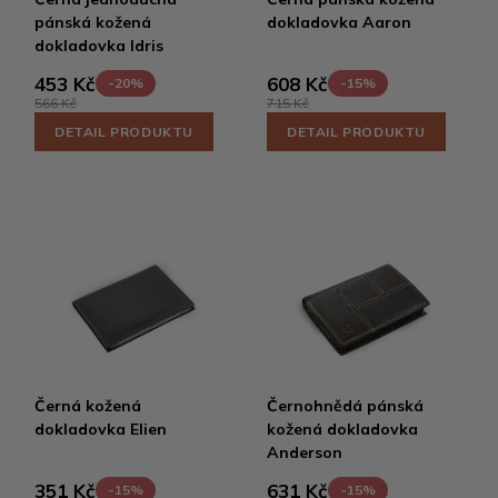
pánská kožená
dokladovka Aaron
dokladovka Idris
453 Kč
608 Kč
-20%
-15%
566 Kč
715 Kč
DETAIL PRODUKTU
DETAIL PRODUKTU
Černá kožená
Černohnědá pánská
dokladovka Elien
kožená dokladovka
Anderson
351 Kč
631 Kč
-15%
-15%