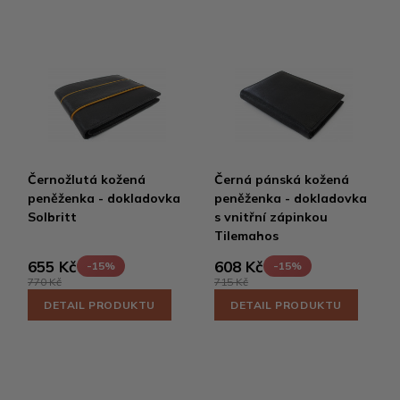
Černožlutá kožená
Černá pánská kožená
peněženka - dokladovka
peněženka - dokladovka
Solbritt
s vnitřní zápinkou
Tilemahos
655 Kč
608 Kč
-15%
-15%
770 Kč
715 Kč
DETAIL PRODUKTU
DETAIL PRODUKTU