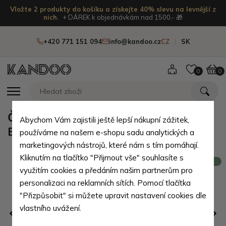
Vložte 2 produkty do košíku a získejte 40% slevu na levnější z
nich.
+ DÁREK k objednávkám nad 1500,- 🎁
+420 771 151 094
info@kandoo.cz
CZ
SK
0
0
Černá pánská kožená dokladovka
Abychom Vám zajistili ještě lepší nákupní zážitek,
Bekzod
používáme na našem e-shopu sadu analytických a
marketingových nástrojů, které nám s tím pomáhají.
Kliknutím na tlačítko "Přijmout vše" souhlasíte s
Novinka
využitím cookies a předáním našim partnerům pro
personalizaci na reklamních sítích. Pomocí tlačítka
"Přizpůsobit" si můžete upravit nastavení cookies dle
vlastního uvážení.