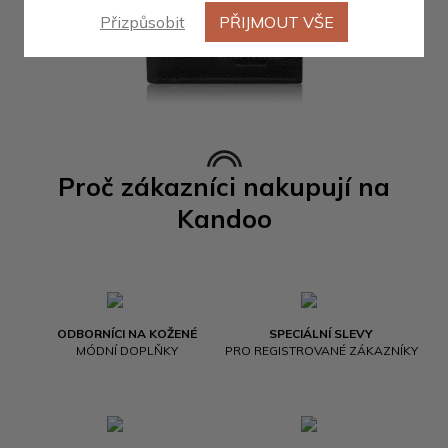
Přizpůsobit
PŘIJMOUT VŠE
Proč zákazníci nakupují na
Kandoo
ODBORNÍCI NA KOŽENÉ
SPECIÁLNÍ SLEVY
MÓDNÍ DOPLŇKY
PRO REGISTROVANÉ ZÁKAZNÍKY