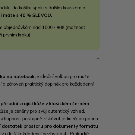
rodukt do košíku spolu s dalším kouskem a
jší máte s 40 % SLEVOU.
m objednávkám nad 1500,- ❀❁ (možnost
ři prvním kroku)
ka na notebook
je ideální volbou pro muže,
tní a zároveň praktický doplněk pro každodenní
z
přírodní zrající kůže v klasickém černém
kůže je ceněný pro svůj autentický vzhled,
schopnost postupně získávat jedinečnou patinu.
í
dostatek prostoru pro dokumenty formátu
ály i další každodenní nezbytnosti. Praktické