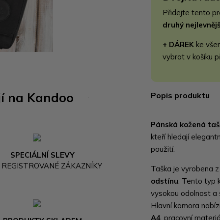
Přidejte tento p
druhý nejlevně
+ DÁREK
ke vše
vybrat v košíku p
jí na Kandoo
Popis produktu
Pánská kožená taš
kteří hledají elegan
použití.
SPECIÁLNÍ SLEVY
 REGISTROVANÉ ZÁKAZNÍKY
Taška je vyrobena 
odstínu
. Tento typ 
vysokou odolnost a 
Hlavní komora nabíz
A4
, pracovní materi