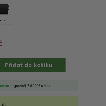
erná
č
ladem
, nejpozději 7.8.2026 u Vás
st.