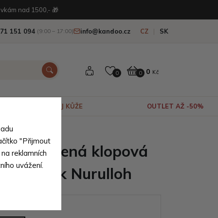
vkám nad 1500,- 🎁
71 151 094
info@kandoo.cz
CZ
SK
(9:00 – 17:00)
0
Kč
0
0
VÝPRODEJ KŮŽE
OUTLET AŽ -50%
sadu
í pravé kůže
ačítko "Přijmout
nská kožená klopová
 na reklamních
tního uvážení.
 notebook Nurulloh
ianty