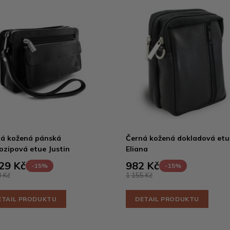
á kožená pánská
Černá kožená dokladová etu
ozipová etue Justin
Eliana
29 Kč
982 Kč
-15%
-15%
 Kč
1 155 Kč
ETAIL PRODUKTU
DETAIL PRODUKTU