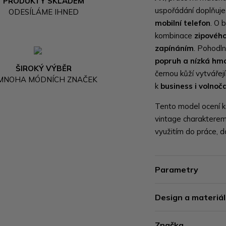
PRODUKTY SKLADEM
uspořádání doplňuj
ODESÍLÁME IHNED
mobilní telefon
. O 
kombinace
zipového
zapínáním
. Pohodln
popruh a nízká hm
ŠIROKÝ VÝBĚR
černou kůží vytvářejí
 MNOHA MÓDNÍCH ZNAČEK
k
business i volno
Tento model ocení ka
vintage charakterem
využitím do práce, d
Parametry
Design a materiál
Značka