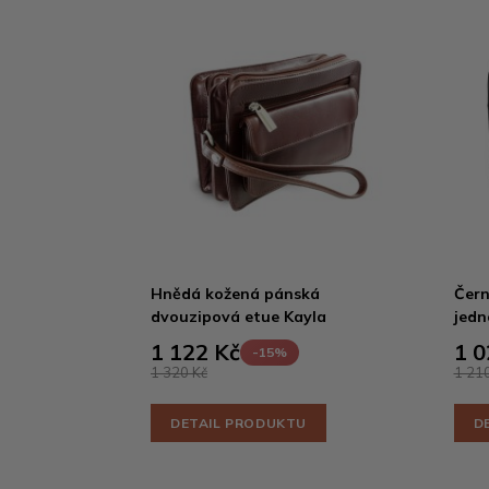
Hnědá kožená pánská
Čern
dvouzipová etue Kayla
jedn
1 122 Kč
1 0
-15%
1 320 Kč
1 210
DETAIL PRODUKTU
D