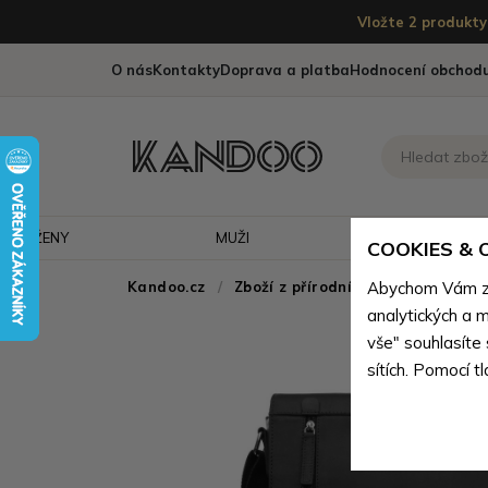
Vložte 2 produkty 
O nás
Kontakty
Doprava a platba
Hodnocení obchod
ŽENY
MUŽI
CESTOVÁNÍ
COOKIES &
Kandoo.cz
Zboží z přírodní pravé kůže
Abychom Vám zaj
>
Z
analytických a m
vše" souhlasíte
sítích. Pomocí t