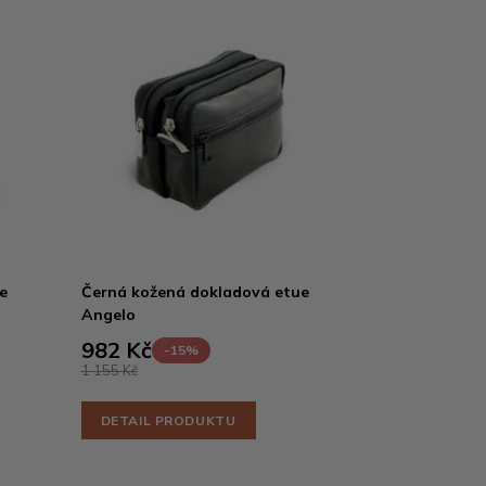
e
Černá kožená dokladová etue
Angelo
982 Kč
-15%
1 155 Kč
DETAIL PRODUKTU