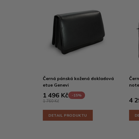
Černá pánská kožená dokladová
Čern
etue Genevi
note
1 496 Kč
-15%
4 2
1 760 Kč
DETAIL PRODUKTU
D