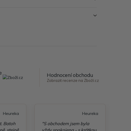
e
Hodnocení obchodu
Zobrazit recenze na Zboží.cz
Heureka
Heureka
t. Batoh
"S obchodem jsem byla
"Taš
ě, stejně
vždy spokojena - s krátkou
kvali