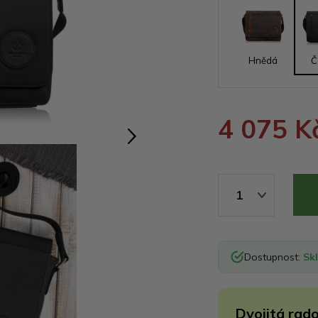
Hnědá
Č
4 075 K
1
Dostupnost:
Sk
Dvojitá rado