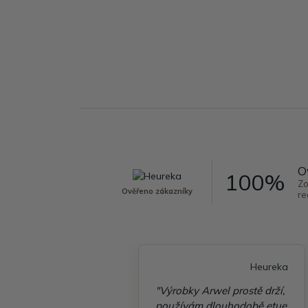
O
100%
Zo
Ověřeno zákazníky
re
Heureka
Heureka
é vyřízení
"Výrobky Arwel prostě drží,
ávky, zboží přišlo
používám dlouhodobě etue