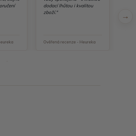
oručení
dodací lhůtou i kvalitou
zboží."
Heureka
Ověřená recenze - Heureka
Ověř