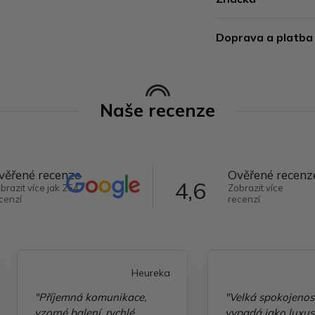
Doprava a platba
Naše recenze
věřené recenze
Ověřené recenz
4,6
brazit více jak 264
Zobrazit více
cenzí
recenzí
Heureka
"Příjemná komunikace,
"Velká spokojenos
vzorné balení, rychlé
vypadá jako luxusn