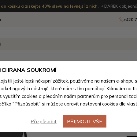
do košíku a získejte 40% slevu na levnější z nich.
+ DÁREK k objedná
u
+420 7
OSTATNÍ
NOVINKY
 OCHRANA SOUKROMÍ
istili ještě lepší nákupní zážitek, používáme na našem e-shopu 
boží z přírodní pravé kůže pro muže
>
Tašky pro muže z přírodn
arketingových nástrojů, které nám s tím pomáhají. Kliknutím na tl
Černá pá
 s využitím cookies a předáním našim partnerům pro personalizaci
Novinka
lačítka "Přizpůsobit" si můžete upravit nastavení cookies dle vlas
taška na
Přizpůsobit
PŘIJMOUT VŠE
Barevné var