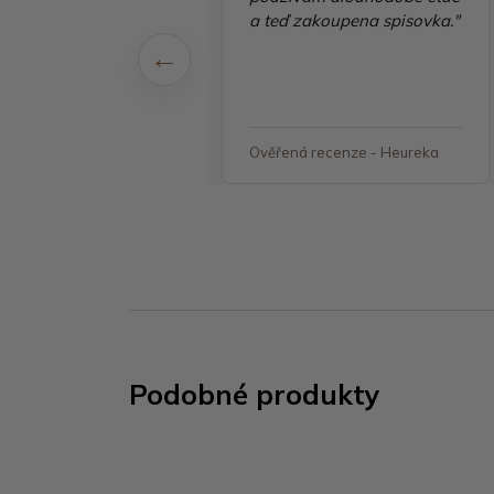
 v pořádku"
a teď zakoupena spisovka."
á recenze - Heureka
Ověřená recenze - Heureka
Podobné produkty