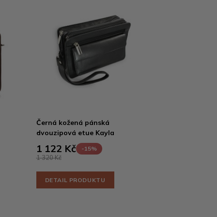
Černá kožená pánská
dvouzipová etue Kayla
1 122 Kč
-15%
1 320 Kč
DETAIL PRODUKTU