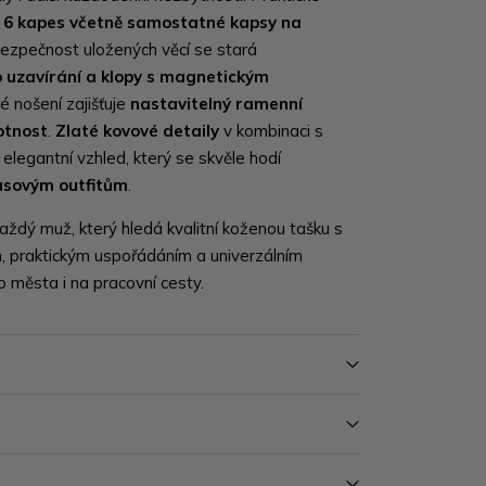
e
6 kapes včetně samostatné kapsy na
bezpečnost uložených věcí se stará
 uzavírání a klopy s magnetickým
é nošení zajišťuje
nastavitelný ramenní
otnost
.
Zlaté kovové detaily
v kombinaci s
 elegantní vzhled, který se skvěle hodí
časovým outfitům
.
ždý muž, který hledá kvalitní koženou tašku s
, praktickým uspořádáním a univerzálním
o města i na pracovní cesty.