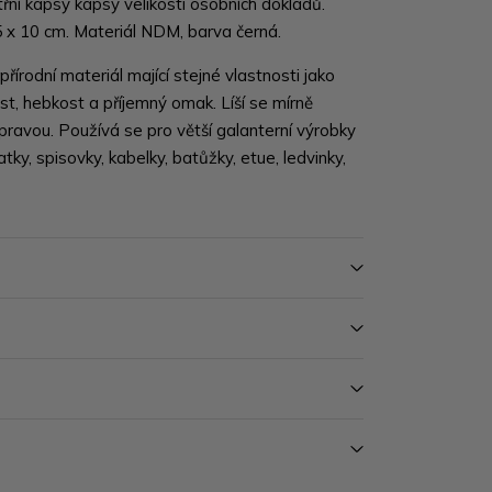
itřní kapsy kapsy velikosti osobních dokladů.
5 x 10 cm. Materiál NDM, barva černá.
řírodní materiál mající stejné vlastnosti jako
, hebkost a příjemný omak. Líší se mírně
ravou. Používá se pro větší galanterní výrobky
tky, spisovky, kabelky, batůžky, etue, ledvinky,