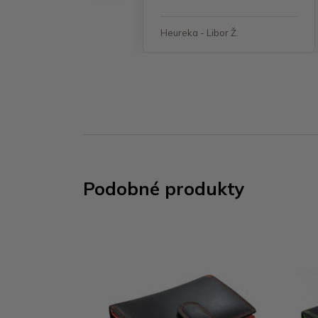
 - Jana, Havířov
Heureka - Libor Ž.
Podobné produkty