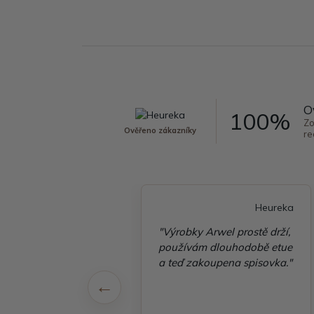
O
100%
Zo
Ověřeno zákazníky
re
Heureka
Heureka
é vyřízení
"Výrobky Arwel prostě drží,
ávky, zboží přišlo
používám dlouhodobě etue
 v pořádku"
a teď zakoupena spisovka."