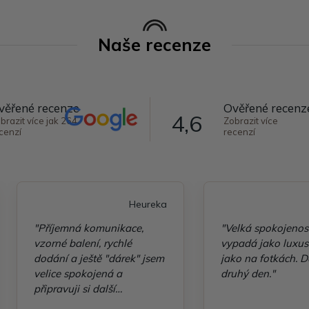
Naše recenze
věřené recenze
Ověřené recenz
4,6
brazit více jak 264
Zobrazit více
cenzí
recenzí
Heureka
"Příjemná komunikace,
"Velká spokojenos
vzorné balení, rychlé
vypadá jako luxusn
dodání a ještě "dárek" jsem
jako na fotkách. D
velice spokojená a
druhý den."
připravuji si další
objednávku"