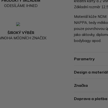
PRODUKTY SKLADEM
kreditní karty a 2 vn
ODESÍLÁME IHNED
Základní rozměr 12,
Materiál kůže NDM: p
NAPPA, tedy měkkost
pouze povrchovou úp
ŠIROKÝ VÝBĚR
jako aktovky, diploma
 MNOHA MÓDNÍCH ZNAČEK
bodybagy apod.
Parametry
Design a materiál
Značka
Doprava a platba