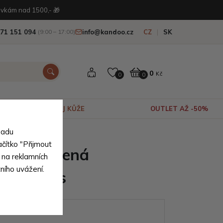
vkám nad 1500,- 🎁
71 151 094
info@kandoo.cz
CZ
SK
(9:00 – 17:00)
0
Kč
0
0
VÝPRODEJ KŮŽE
OUTLET AŽ -50%
sadu
írodní pravé kůže
ačítko "Přijmout
nská kožená
 na reklamních
tního uvážení.
a Nicolas
ianty