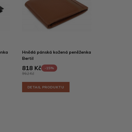
enka
Hnědá pánská kožená peněženka
Bertil
818 Kč
-15%
962 Kč
DETAIL PRODUKTU