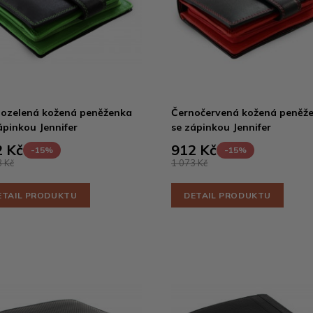
ozelená kožená peněženka
Černočervená kožená peněž
ápinkou Jennifer
se zápinkou Jennifer
 Kč
912 Kč
-15%
-15%
 Kč
1 073 Kč
ETAIL PRODUKTU
DETAIL PRODUKTU