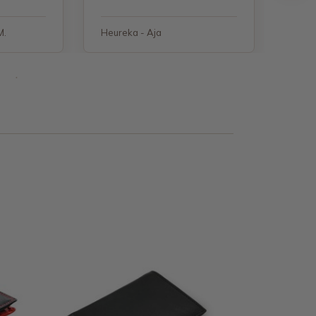
M.
Heureka - Aja
Heure