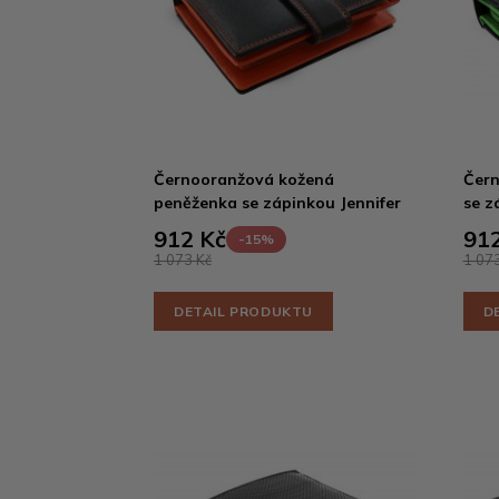
Černooranžová kožená
Čern
peněženka se zápinkou Jennifer
se z
912 Kč
912
-15%
1 073 Kč
1 073
DETAIL PRODUKTU
D