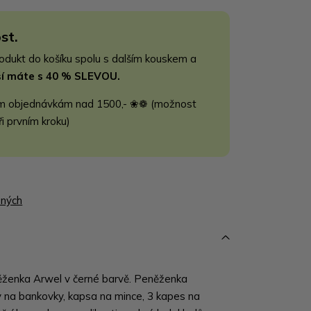
st.
rodukt do košíku spolu s dalším kouskem a
jší máte s 40 % SLEVOU.
m objednávkám nad 1500,- ❀❁ (možnost
ři prvním kroku)
ených
ženka Arwel v černé barvě. Peněženka
y na bankovky, kapsa na mince, 3 kapes na