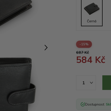
Černá
-15%
687 Kč
584 Kč
1
Dostupnost:
Sk