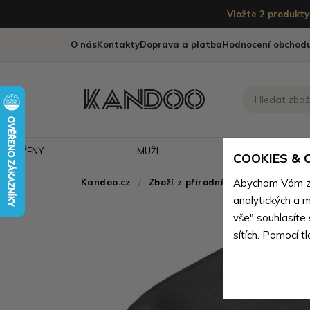
Vložte 2 produkty 
O nás
Kontakty
Doprava a platba
Hodnocení obchod
ŽENY
MUŽI
CESTOVÁNÍ
COOKIES &
Kandoo.cz
Zboží z přírodní pravé kůže
Abychom Vám zaj
>
Z
analytických a m
vše" souhlasíte
sítích. Pomocí t