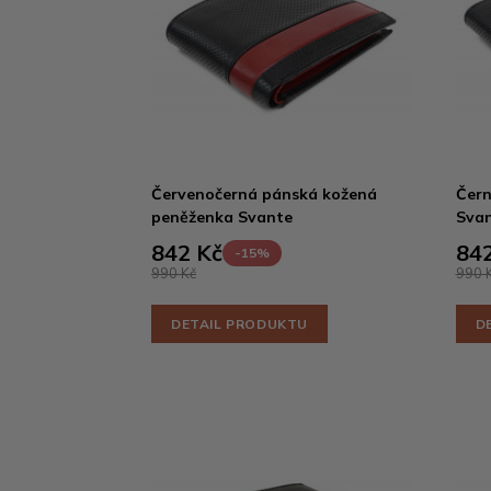
Červenočerná pánská kožená
Čern
peněženka Svante
Sva
842 Kč
842
-15%
990 Kč
990 
DETAIL PRODUKTU
D