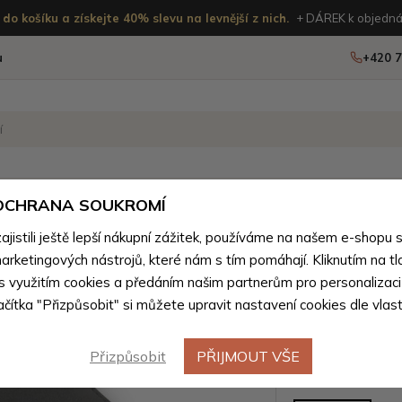
do košíku a získejte 40% slevu na levnější z nich.
+ DÁREK k objedná
u
+420 7
OSTATNÍ
NOVINKY
 OCHRANA SOUKROMÍ
istili ještě lepší nákupní zážitek, používáme na našem e-shopu 
boží z přírodní pravé kůže pro muže
>
Peněženky pro muže z př
arketingových nástrojů, které nám s tím pomáhají. Kliknutím na tl
Černá pá
 s využitím cookies a předáním našim partnerům pro personalizaci
lačítka "Přizpůsobit" si můžete upravit nastavení cookies dle vlas
peněženk
Přizpůsobit
PŘIJMOUT VŠE
Barevné var