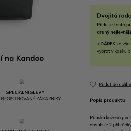
Dvojitá rado
Přidejte tento p
druhý nejlevně
+ DÁREK
ke vše
vybrat v košíku p
jí na Kandoo
Přidat do oblíb
SPECIÁLNÍ SLEVY
 REGISTROVANÉ ZÁKAZNÍKY
Popis produktu
Pánská kožená peně
obsahuje 2 přihrádk