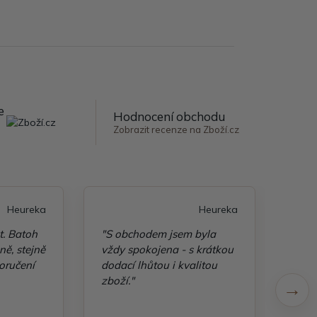
e
Hodnocení obchodu
Zobrazit recenze na Zboží.cz
Heureka
Heureka
t. Batoh
"S obchodem jsem byla
"Taš
ě, stejně
vždy spokojena - s krátkou
kvali
oručení
dodací lhůtou i kvalitou
zboží."