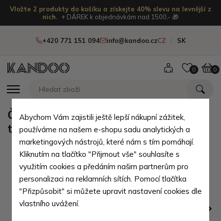
Vložte 2 produkty do košíku a získejte 40% slevu na levnější z
nich.
+ DÁREK k objednávkám nad 1500,- 🎁
+420 771 151 094
info@kandoo.cz
CZ
SK
0
0
Černá pánská kožená peněženka s
Abychom Vám zajistili ještě lepší nákupní zážitek,
tmavě modrou zápinkou Marston
používáme na našem e-shopu sadu analytických a
marketingových nástrojů, které nám s tím pomáhají.
Kliknutím na tlačítko "Přijmout vše" souhlasíte s
využitím cookies a předáním našim partnerům pro
personalizaci na reklamních sítích. Pomocí tlačítka
"Přizpůsobit" si můžete upravit nastavení cookies dle
vlastního uvážení.