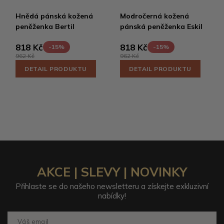
Hnědá pánská kožená
Modročerná kožená
peněženka Bertil
pánská peněženka Eskil
818 Kč
818 Kč
-15%
-15%
962 Kč
962 Kč
DETAIL PRODUKTU
DETAIL PRODUKTU
AKCE | SLEVY | NOVINKY
Přihlaste se do našeho newsletteru a získejte exkluzivní
nabídky!