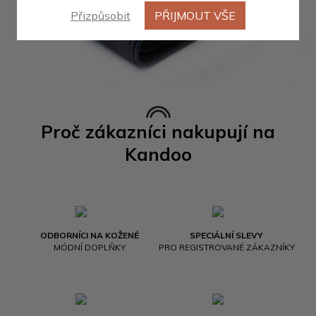
Přizpůsobit
PŘIJMOUT VŠE
Proč zákazníci nakupují na
Kandoo
ODBORNÍCI NA KOŽENÉ
SPECIÁLNÍ SLEVY
MÓDNÍ DOPLŇKY
PRO REGISTROVANÉ ZÁKAZNÍKY