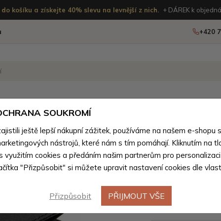
do košíku a získejte 40% slevu na levnější z nich.
+ DÁREK k objedná
u
+420 7
OSTATNÍ
NOVINKY
 OCHRANA SOUKROMÍ
istili ještě lepší nákupní zážitek, používáme na našem e-shopu 
ánské peněženky podle materiálu
>
Pánské peněženky z přírod
arketingových nástrojů, které nám s tím pomáhají. Kliknutím na tl
Černá pá
 s využitím cookies a předáním našim partnerům pro personalizaci
lačítka "Přizpůsobit" si můžete upravit nastavení cookies dle vlas
peněženka
Soron
Přizpůsobit
PŘIJMOUT VŠE