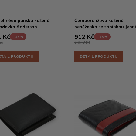
ohnědá pánská kožená
Černooranžová kožená
adovka Anderson
peněženka se zápinkou Jenni
 Kč
912 Kč
-15%
-15%
Kč
1 073 Kč
ETAIL PRODUKTU
DETAIL PRODUKTU