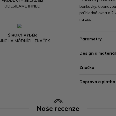
PRODUKTY SKLADEM
ODESÍLÁME IHNED
bankovky, klopnovou 
průhledná okna a 2 v
na zip.
ŠIROKÝ VÝBĚR
Parametry
 MNOHA MÓDNÍCH ZNAČEK
Design a materiál
Značka
Doprava a platba
Naše recenze