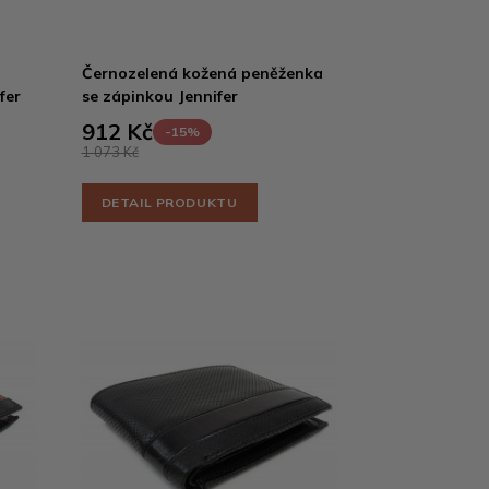
Černozelená kožená peněženka
fer
se zápinkou Jennifer
912 Kč
-15%
1 073 Kč
DETAIL PRODUKTU