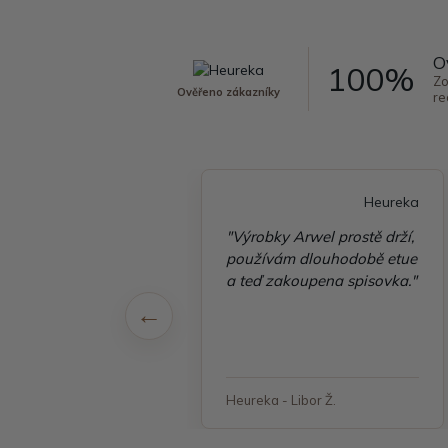
O
100%
Zo
Ověřeno zákazníky
re
Heureka
Heureka
é vyřízení
"Výrobky Arwel prostě drží,
ávky, zboží přišlo
používám dlouhodobě etue
 v pořádku"
a teď zakoupena spisovka."
 - Jana, Havířov
Heureka - Libor Ž.