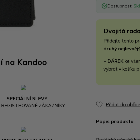
Dostupnost:
Sk
Dvojitá rado
Přidejte tento p
druhý nejlevně
jí na Kandoo
+ DÁREK
ke vše
vybrat v košíku p
SPECIÁLNÍ SLEVY
Přidat do oblíb
 REGISTROVANÉ ZÁKAZNÍKY
Popis produktu
Praktická pánská ko