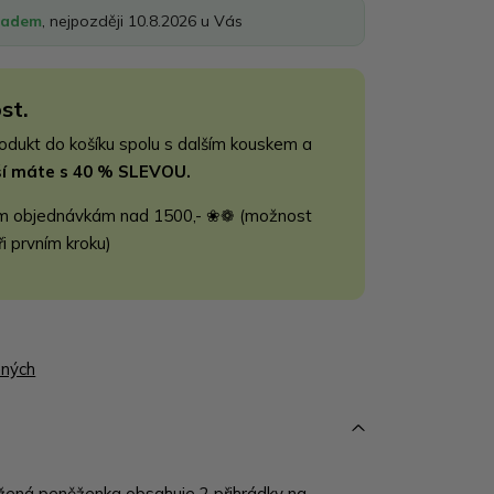
ladem
, nejpozději 10.8.2026 u Vás
st.
rodukt do košíku spolu s dalším kouskem a
jší máte s 40 % SLEVOU.
m objednávkám nad 1500,- ❀❁ (možnost
ři prvním kroku)
ených
žená peněženka obsahuje 2 přihrádky na