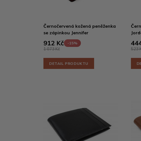
Černočervená kožená peněženka
Čern
se zápinkou Jennifer
Jord
912 Kč
444
-15%
1 073 Kč
523 
DETAIL PRODUKTU
D