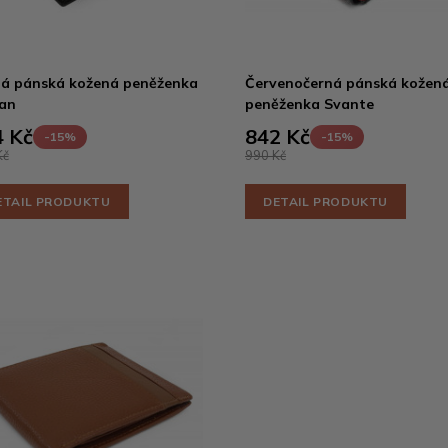
á pánská kožená peněženka
Červenočerná pánská kožen
an
peněženka Svante
 Kč
842 Kč
-15%
-15%
Kč
990 Kč
ETAIL PRODUKTU
DETAIL PRODUKTU