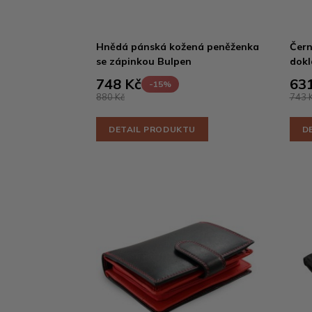
Hnědá pánská kožená peněženka
Čern
se zápinkou Bulpen
dokl
748 Kč
631
-15%
880 Kč
743 
DETAIL PRODUKTU
D