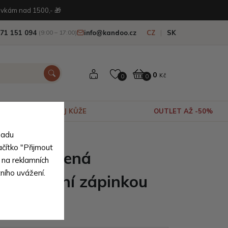
vkám nad 1500,- 🎁
71 151 094
info@kandoo.cz
CZ
SK
(9:00 – 17:00)
0
Kč
0
0
VÝPRODEJ KŮŽE
OUTLET AŽ -50%
sadu
ní pravé kůže
ačítko "Přijmout
nská kožená
 na reklamních
tního uvážení.
 s vnitřní zápinkou