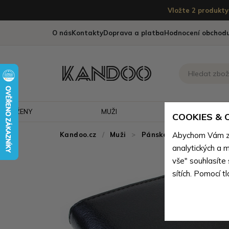
Vložte 2 produkty 
O nás
Kontakty
Doprava a platba
Hodnocení obchod
ŽENY
MUŽI
CESTOVÁNÍ
COOKIES &
Kandoo.cz
Muži
>
Pánské peněženky
Abychom Vám zaj
>
P
analytických a m
vše" souhlasíte
sítích. Pomocí t