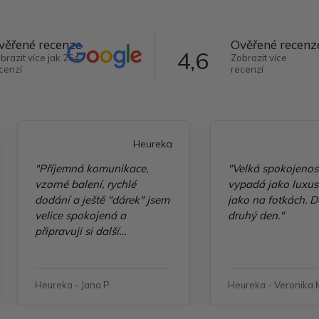
věřené recenze
Ověřené recenz
4,6
brazit více jak 264
Zobrazit více
cenzí
recenzí
Heureka
"Příjemná komunikace,
"Velká spokojenos
vzorné balení, rychlé
vypadá jako luxusn
dodání a ještě "dárek" jsem
jako na fotkách. D
velice spokojená a
druhý den."
připravuji si další
objednávku"
Heureka - Jana P.
Heureka - Veronika 