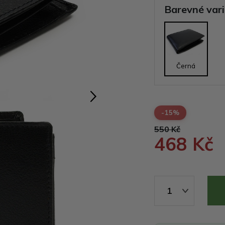
Barevné var
Černá
-15%
550 Kč
468 Kč
1