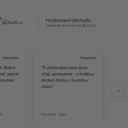
e
Hodnocení obchodu
Zobrazit recenze na Zboží.cz
Heureka
Heureka
t. Batoh
"S obchodem jsem byla
"Taš
ě, stejně
vždy spokojena - s krátkou
kvali
oručení
dodací lhůtou i kvalitou
zboží."
M.
Heureka - Aja
Heure