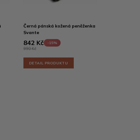
á
Černá pánská kožená peněženka
Svante
842 Kč
-15%
990 Kč
DETAIL PRODUKTU