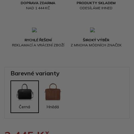
DOPRAVA ZDARMA
PRODUKTY SKLADEM
NAD 1 444 KČ
ODESÍLÁME IHNED
RYCHLÉ ŘEŠENÍ
ŠIROKÝ VÝBĚR
REKLAMACÍ A VRÁCENÍ ZBOŽÍ
Z MNOHA MÓDNÍCH ZNAČEK
Barevné varianty
Černá
Hnědá