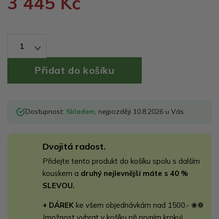
3 445 Kč
1
Dostupnost:
Skladem
, nejpozději 10.8.2026 u Vás
Dvojitá radost.
Přidejte tento produkt do košíku spolu s dalším
kouskem a
druhý nejlevnější máte s 40 %
SLEVOU.
+ DÁREK
ke všem objednávkám nad 1500,- ❀❁
(možnost vybrat v košíku při prvním kroku)