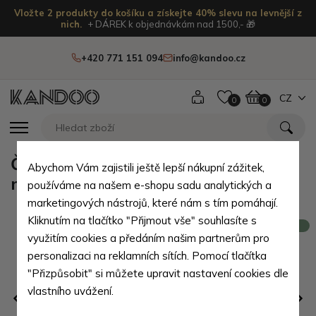
Vložte 2 produkty do košíku a získejte 40% slevu na levnější z
nich.
+ DÁREK k objednávkám nad 1500,- 🎁
+420 771 151 094
info@kandoo.cz
CZ
0
0
Černá pánská kožená taška na
Abychom Vám zajistili ještě lepší nákupní zážitek,
notebook Botir
používáme na našem e-shopu sadu analytických a
marketingových nástrojů, které nám s tím pomáhají.
Kliknutím na tlačítko "Přijmout vše" souhlasíte s
Novinka
využitím cookies a předáním našim partnerům pro
personalizaci na reklamních sítích. Pomocí tlačítka
"Přizpůsobit" si můžete upravit nastavení cookies dle
vlastního uvážení.