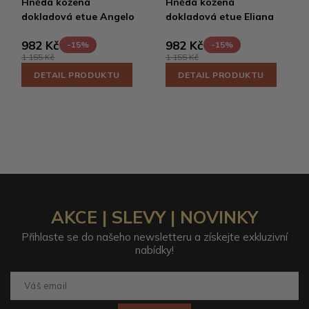
Hnědá kožená
Hnědá kožená
dokladová etue Angelo
dokladová etue Eliana
982 Kč
982 Kč
-15%
-15%
1 155 Kč
1 155 Kč
DETAIL PRODUKTU
DETAIL PRODUKTU
AKCE | SLEVY | NOVINKY
Přihlaste se do našeho newsletteru a získejte exkluzivní
nabídky!