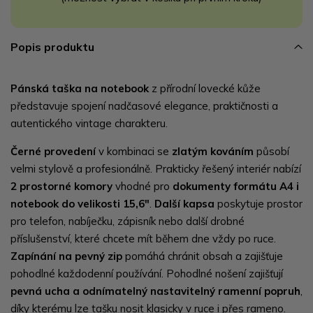
Popis produktu
Pánská taška na notebook
z přírodní lovecké kůže
představuje spojení nadčasové elegance, praktičnosti a
autentického vintage charakteru.
Černé provedení
v kombinaci se
zlatým kováním
působí
velmi stylově a profesionálně. Prakticky řešený interiér nabízí
2 prostorné komory
vhodné pro
dokumenty formátu A4 i
notebook do velikosti 15,6"
.
Další kapsa
poskytuje prostor
pro telefon, nabíječku, zápisník nebo další drobné
příslušenství, které chcete mít během dne vždy po ruce.
Zapínání na pevný zip
pomáhá chránit obsah a zajišťuje
pohodlné každodenní používání. Pohodlné nošení zajišťují
pevná ucha a odnímatelný nastavitelný ramenní popruh
,
díky kterému lze tašku nosit klasicky v ruce i přes rameno.