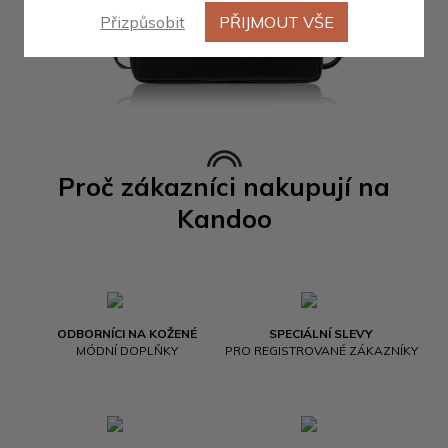
Přizpůsobit
PŘIJMOUT VŠE
Proč zákazníci nakupují na
Kandoo
ODBORNÍCI NA KOŽENÉ
SPECIÁLNÍ SLEVY
MÓDNÍ DOPLŇKY
PRO REGISTROVANÉ ZÁKAZNÍKY