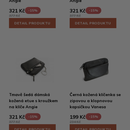
Angie
Angie
321 Kč
321 Kč
-15%
-15%
377 Kč
377 Kč
DETAIL PRODUKTU
DETAIL PRODUKTU
Tmavě šedá dámská
Černá kožená klíčenka se
kožená etue s kroužkem
zipovou a klopnovou
na klíče Angie
kapsičkou Vanesa
321 Kč
199 Kč
-15%
-15%
377 Kč
234 Kč
DETAIL PRODUKTU
DETAIL PRODUKTU