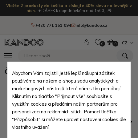
Vložte 2 produkty do košíku a získejte 40% slevu na levnější z
nich.
+ DÁREK k objednávkám nad 1500,- 🎁
+420 771 151 094
info@kandoo.cz
CZ
0
0
Černá zipová kožená klíčenka Lily
Abychom Vám zajistili ještě lepší nákupní zážitek,
používáme na našem e-shopu sadu analytických a
marketingových nástrojů, které nám s tím pomáhají.
Kliknutím na tlačítko "Přijmout vše" souhlasíte s
využitím cookies a předáním našim partnerům pro
personalizaci na reklamních sítích. Pomocí tlačítka
"Přizpůsobit" si můžete upravit nastavení cookies dle
vlastního uvážení.