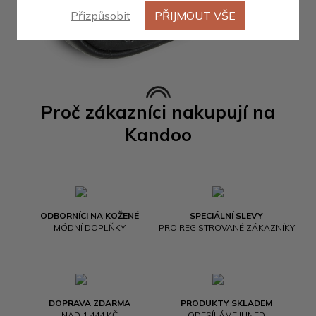
Přizpůsobit
PŘIJMOUT VŠE
Proč zákazníci nakupují na
Kandoo
ODBORNÍCI NA KOŽENÉ
SPECIÁLNÍ SLEVY
MÓDNÍ DOPLŇKY
PRO REGISTROVANÉ ZÁKAZNÍKY
DOPRAVA ZDARMA
PRODUKTY SKLADEM
NAD 1 444 KČ
ODESÍLÁME IHNED