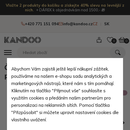
Vložte 2 produkty do košíku a získejte 40% slevu na levnější z
nich.
+ DÁREK k objednávkám nad 1500,- 🎁
+420 771 151 094
info@kandoo.cz
CZ
SK
0
0
Černobílá dámská psaníčková
Abychom Vám zajistili ještě lepší nákupní zážitek,
peněženka se zápinkou Abigail
používáme na našem e-shopu sadu analytických a
marketingových nástrojů, které nám s tím pomáhají.
Kliknutím na tlačítko "Přijmout vše" souhlasíte s
Výprodej
využitím cookies a předáním našim partnerům pro
personalizaci na reklamních sítích. Pomocí tlačítka
"Přizpůsobit" si můžete upravit nastavení cookies dle
vlastního uvážení.