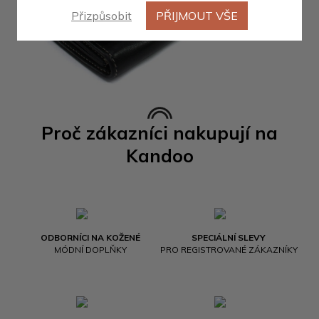
Přizpůsobit
PŘIJMOUT VŠE
Proč zákazníci nakupují na
Kandoo
ODBORNÍCI NA KOŽENÉ
SPECIÁLNÍ SLEVY
MÓDNÍ DOPLŇKY
PRO REGISTROVANÉ ZÁKAZNÍKY