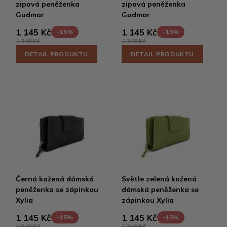
zipová peněženka
zipová peněženka
Gudmar
Gudmar
1 145 Kč
1 145 Kč
-15%
-15%
1 348 Kč
1 348 Kč
DETAIL PRODUKTU
DETAIL PRODUKTU
Černá kožená dámská
Světle zelená kožená
peněženka se zápinkou
dámská peněženka se
Xylia
zápinkou Xylia
1 145 Kč
1 145 Kč
-15%
-15%
1 348 Kč
1 348 Kč