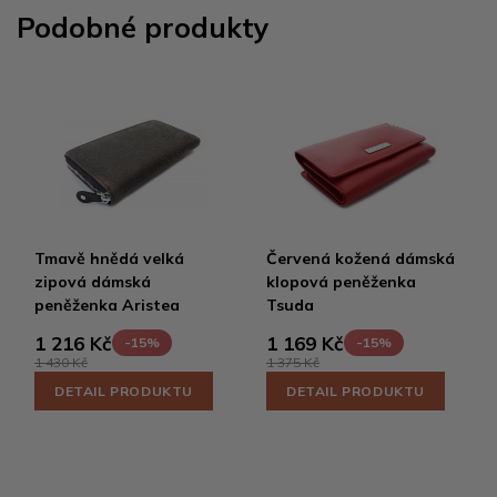
Podobné produkty
Tmavě hnědá velká
Červená kožená dámská
zipová dámská
klopová peněženka
peněženka Aristea
Tsuda
1 216 Kč
1 169 Kč
-15%
-15%
1 430 Kč
1 375 Kč
DETAIL PRODUKTU
DETAIL PRODUKTU