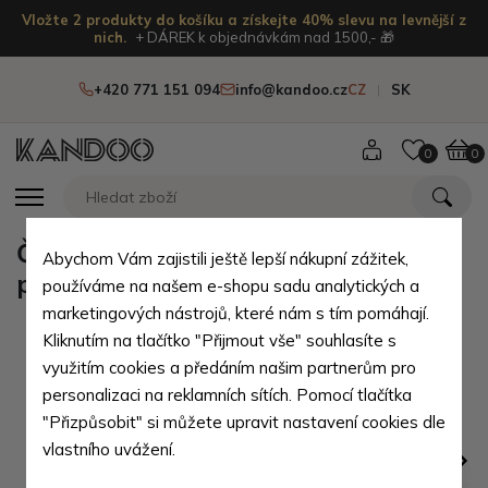
Vložte 2 produkty do košíku a získejte 40% slevu na levnější z
nich.
+ DÁREK k objednávkám nad 1500,- 🎁
+420 771 151 094
info@kandoo.cz
CZ
SK
0
0
Černohnědá pánská kožená
Abychom Vám zajistili ještě lepší nákupní zážitek,
peněženka - dolarovka Angelica
používáme na našem e-shopu sadu analytických a
marketingových nástrojů, které nám s tím pomáhají.
Kliknutím na tlačítko "Přijmout vše" souhlasíte s
využitím cookies a předáním našim partnerům pro
personalizaci na reklamních sítích. Pomocí tlačítka
"Přizpůsobit" si můžete upravit nastavení cookies dle
vlastního uvážení.