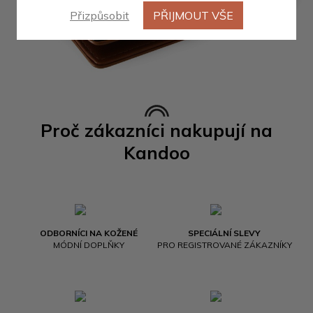
Přizpůsobit
PŘIJMOUT VŠE
Proč zákazníci nakupují na
Kandoo
ODBORNÍCI NA KOŽENÉ
SPECIÁLNÍ SLEVY
MÓDNÍ DOPLŇKY
PRO REGISTROVANÉ ZÁKAZNÍKY