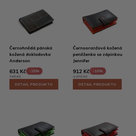
Černohnědá pánská
Černooranžová kožená
kožená dokladovka
peněženka se zápinkou
Anderson
Jennifer
631 Kč
912 Kč
-15%
-15%
743 Kč
1 073 Kč
DETAIL PRODUKTU
DETAIL PRODUKTU