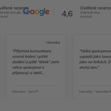
věřené recenze
Ověřené recenz
4,6
brazit více jak 264
Zobrazit více
cenzí
recenzí
Heureka
"Příjemná komunikace,
"Velká spokojenos
vzorné balení, rychlé
vypadá jako luxusn
dodání a ještě "dárek" jsem
jako na fotkách. D
velice spokojená a
druhý den."
připravuji si další
objednávku"
Heureka - Jana P.
Heureka - Veronika 