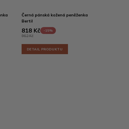
enka
Černá pánská kožená peněženka
Bertil
818 Kč
-15%
962 Kč
DETAIL PRODUKTU