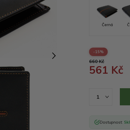
Černá
Č
-15%
660 Kč
561 Kč
1
Dostupnost:
Sk