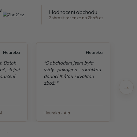
e
Hodnocení obchodu
Zobrazit recenze na Zboží.cz
Heureka
Heureka
t. Batoh
"S obchodem jsem byla
"Taš
ě, stejně
vždy spokojena - s krátkou
kvali
oručení
dodací lhůtou i kvalitou
zboží."
M.
Heureka - Aja
Heure