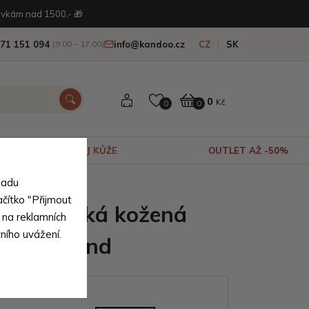
vkám nad 1500,- 🎁
71 151 094
info@kandoo.cz
CZ
SK
(9:00 – 17:00)
0
Kč
0
0
VÝPRODEJ KŮŽE
OUTLET AŽ -50%
sadu
ní pravé kůže
ačítko "Přijmout
dá pánská kožená
 na reklamních
tního uvážení.
ka Germund
ianty