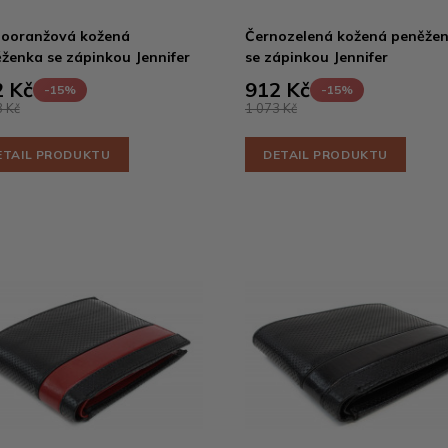
ooranžová kožená
Černozelená kožená peněže
ženka se zápinkou Jennifer
se zápinkou Jennifer
 Kč
912 Kč
-15%
-15%
 Kč
1 073 Kč
ETAIL PRODUKTU
DETAIL PRODUKTU