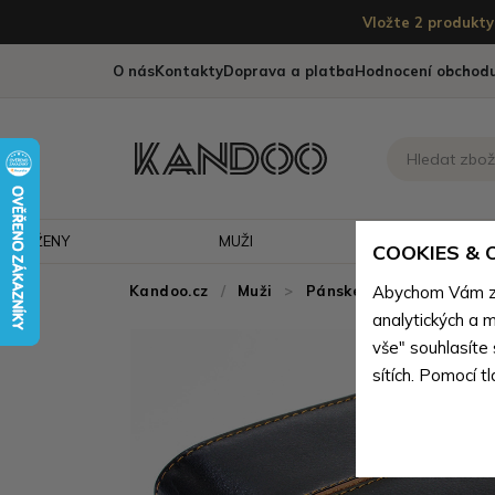
Vložte 2 produkty 
O nás
Kontakty
Doprava a platba
Hodnocení obchod
ŽENY
MUŽI
CESTOVÁNÍ
COOKIES &
Kandoo.cz
Muži
>
Pánské peněženky
Abychom Vám zaj
>
P
analytických a m
vše" souhlasíte
sítích. Pomocí t