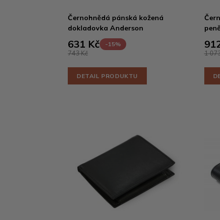
Černohnědá pánská kožená
Čern
dokladovka Anderson
peně
631 Kč
912
-15%
743 Kč
1 073
DETAIL PRODUKTU
D