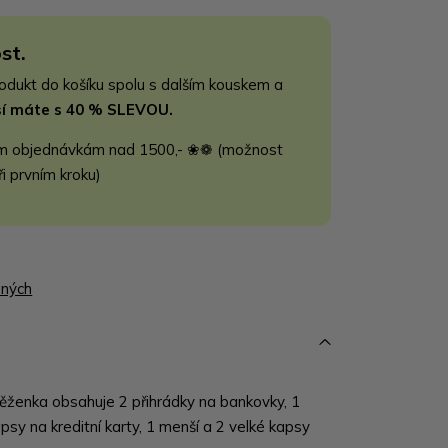
st.
rodukt do košíku spolu s dalším kouskem a
jší máte s 40 % SLEVOU.
m objednávkám nad 1500,- ❀❁ (možnost
ři prvním kroku)
ených
ženka obsahuje 2 přihrádky na bankovky, 1
psy na kreditní karty, 1 menší a 2 velké kapsy