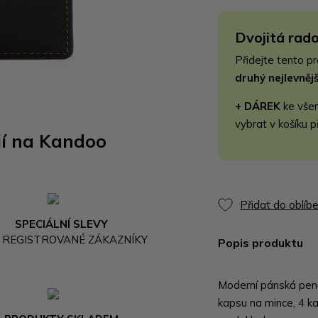
Dvojitá rado
Přidejte tento p
druhý nejlevně
+ DÁREK
ke vše
vybrat v košíku p
jí na Kandoo
Přidat do oblíb
SPECIÁLNÍ SLEVY
 REGISTROVANÉ ZÁKAZNÍKY
Popis produktu
Moderní pánská peně
kapsu na mince, 4 ka