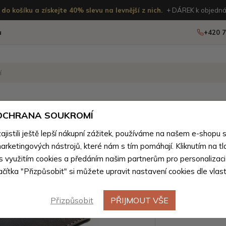
do košíku a získejte 40% slevu na levnější z nich.
+ DÁREK k objedná
u
+420 7
OSTATNÍ
NOVINKY
 OCHRANA SOUKROMÍ
istili ještě lepší nákupní zážitek, používáme na našem e-shopu 
ánské peněženky podle materiálu
>
Pánské peněženky z přírod
arketingových nástrojů, které nám s tím pomáhají. Kliknutím na tl
Černohně
 s využitím cookies a předáním našim partnerům pro personalizaci
lačítka "Přizpůsobit" si můžete upravit nastavení cookies dle vlas
peněžen
Přizpůsobit
PŘIJMOUT VŠE
Barevné var