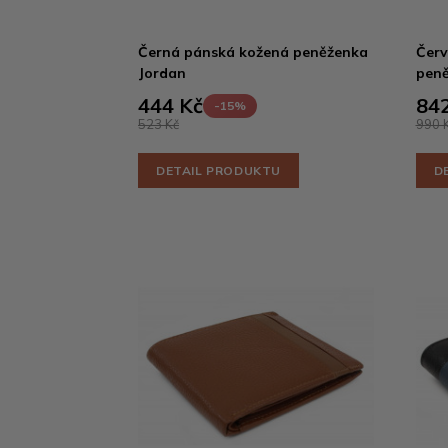
Černá pánská kožená peněženka
Červ
Jordan
peně
444 Kč
842
-15%
523 Kč
990 
DETAIL PRODUKTU
D