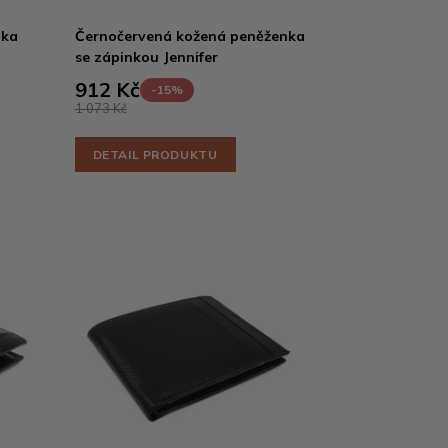
nka
Černočervená kožená peněženka
se zápinkou Jennifer
912 Kč
-15%
1 073 Kč
DETAIL PRODUKTU