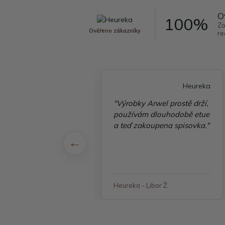
O
100%
Zo
Ověřeno zákazníky
re
Heureka
Heureka
é vyřízení
"Výrobky Arwel prostě drží,
ávky, zboží přišlo
používám dlouhodobě etue
 v pořádku"
a teď zakoupena spisovka."
 - Jana, Havířov
Heureka - Libor Ž.