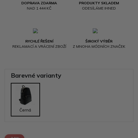
DOPRAVA ZDARMA
PRODUKTY SKLADEM
NAD 1 444 KČ
ODESÍLÁME IHNED
RYCHLÉ ŘEŠENÍ
ŠIROKÝ VÝBĚR
REKLAMACÍ A VRÁCENÍ ZBOŽÍ
Z MNOHA MÓDNÍCH ZNAČEK
Barevné varianty
Černá