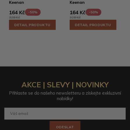
Keenan
Keenan
164 Kč
164 Kč
-50%
-50%
328 Kč
328 Kč
DETAIL PRODUKTU
DETAIL PRODUKTU
AKCE | SLEVY | NOVINKY
Přihlaste se do našeho newsletteru a získejte exkluzivní
nabídky!
ODESLAT