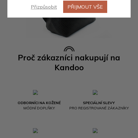
Přizpůsobit
PŘIJMOUT VŠE
Proč zákazníci nakupují na
Kandoo
ODBORNÍCI NA KOŽENÉ
SPECIÁLNÍ SLEVY
MÓDNÍ DOPLŇKY
PRO REGISTROVANÉ ZÁKAZNÍKY