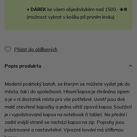
+ DÁREK
ke všem objednávkám nad 1500,- ❀❁
(možnost vybrat v košíku při prvním kroku)
Přidat do oblíbených
Popis produktu
Moderní praktický batoh, se kterým se můžete vydat jak do
města, tak i do společnosti. Hlavní kapsa je chráněna zipem
a je v ní dostatek místa pro vše potřebné. Uvnitř jsou dvě
malé otevřené kapsičky a jedna větší zipová kapsa. Součástí
je i vypolstrovaná kapsa na notebook či tablet. Na přední i
zadní vnější straně se nachází kapsa na zip. Popruhy jsou
polstrované a nastavitelné. Výrazné kování má stříbrnou