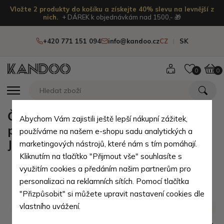
Vložte 2 produkty do košíku a získejte 40% slevu na levnější z
nich.
+ DÁREK k objednávkám nad 1500,- 🎁
+420 771 151 094
info@kandoo.cz
CZ
SK
0
0
Černozelená pánská kožená
Abychom Vám zajistili ještě lepší nákupní zážitek,
peněženka s vnitřní zápinkou
používáme na našem e-shopu sadu analytických a
Jennie
marketingových nástrojů, které nám s tím pomáhají.
Kliknutím na tlačítko "Přijmout vše" souhlasíte s
využitím cookies a předáním našim partnerům pro
personalizaci na reklamních sítích. Pomocí tlačítka
"Přizpůsobit" si můžete upravit nastavení cookies dle
vlastního uvážení.