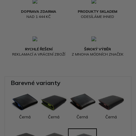
DOPRAVA ZDARMA
PRODUKTY SKLADEM
NAD 1 444 KČ
ODESÍLÁME IHNED
RYCHLÉ ŘEŠENÍ
ŠIROKÝ VÝBĚR
REKLAMACÍ A VRÁCENÍ ZBOŽÍ
Z MNOHA MÓDNÍCH ZNAČEK
Barevné varianty
Černá
Černá
Černá
Černá