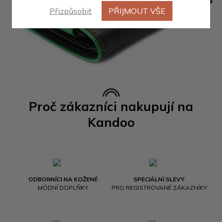
Přizpůsobit
PŘIJMOUT VŠE
Proč zákazníci nakupují na
Kandoo
ODBORNÍCI NA KOŽENÉ
SPECIÁLNÍ SLEVY
MÓDNÍ DOPLŇKY
PRO REGISTROVANÉ ZÁKAZNÍKY