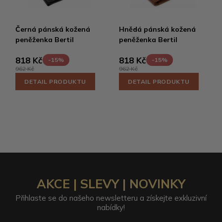
Černá pánská kožená
Hnědá pánská kožená
peněženka Bertil
peněženka Bertil
818 Kč
818 Kč
-15%
-15%
962 Kč
962 Kč
DETAIL PRODUKTU
DETAIL PRODUKTU
AKCE | SLEVY | NOVINKY
Přihlaste se do našeho newsletteru a získejte exkluzivní
nabídky!