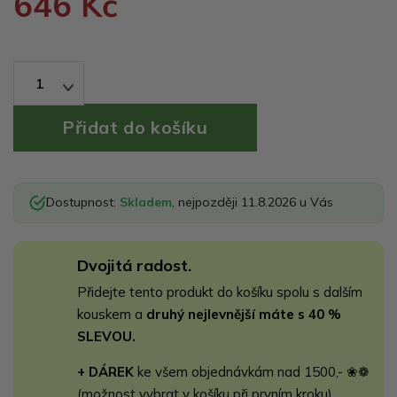
646 Kč
1
Dostupnost:
Skladem
, nejpozději 11.8.2026 u Vás
Dvojitá radost.
Přidejte tento produkt do košíku spolu s dalším
kouskem a
druhý nejlevnější máte s 40 %
SLEVOU.
+ DÁREK
ke všem objednávkám nad 1500,- ❀❁
(možnost vybrat v košíku při prvním kroku)