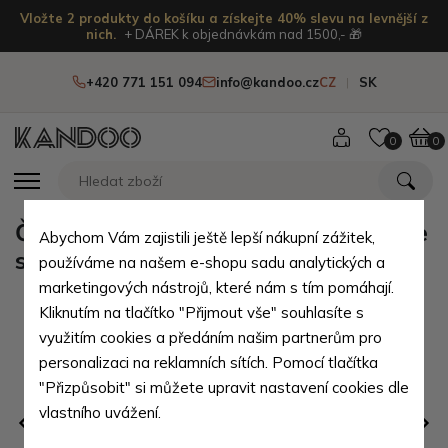
Vložte 2 produkty do košíku a získejte 40% slevu na levnější z
nich.
+ DÁREK k objednávkám nad 1500,- 🎁
+420 771 151 094
info@kandoo.cz
CZ
SK
0
0
Černý dámský kostkovaný šátek se
Abychom Vám zajistili ještě lepší nákupní zážitek,
stříbrnou nitkou Mickael
používáme na našem e-shopu sadu analytických a
marketingových nástrojů, které nám s tím pomáhají.
Kliknutím na tlačítko "Přijmout vše" souhlasíte s
využitím cookies a předáním našim partnerům pro
personalizaci na reklamních sítích. Pomocí tlačítka
"Přizpůsobit" si můžete upravit nastavení cookies dle
vlastního uvážení.