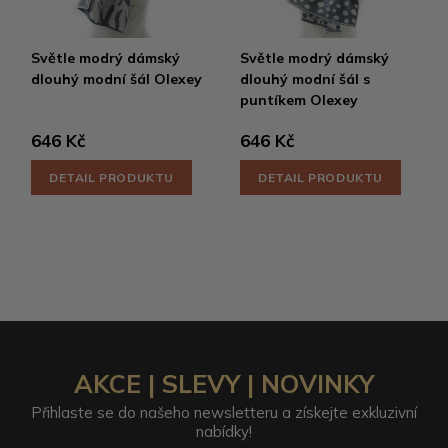
Světle modrý dámský
Světle modrý dámský
dlouhý modní šál Olexey
dlouhý modní šál s
puntíkem Olexey
646 Kč
646 Kč
DETAIL PRODUKTU
DETAIL PRODUKTU
AKCE | SLEVY | NOVINKY
Přihlaste se do našeho newsletteru a získejte exkluzivní
nabídky!