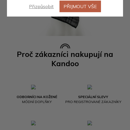
Přizpůsobit
PŘIJMOUT VŠE
Proč zákazníci nakupují na
Kandoo
ODBORNÍCI NA KOŽENÉ
SPECIÁLNÍ SLEVY
MÓDNÍ DOPLŇKY
PRO REGISTROVANÉ ZÁKAZNÍKY