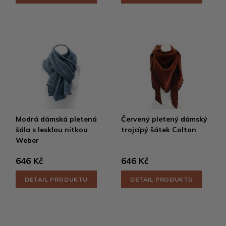
Modrá dámská pletená
Červený pletený dámský
šála s lesklou nitkou
trojcípý šátek Colton
Weber
646 Kč
646 Kč
DETAIL PRODUKTU
DETAIL PRODUKTU