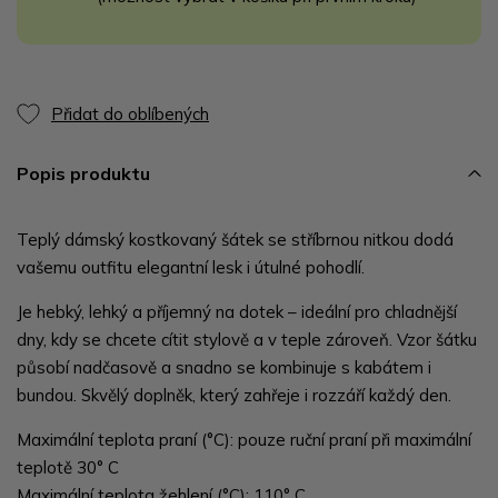
Přidat do oblíbených
Popis produktu
Teplý dámský kostkovaný šátek se stříbrnou nitkou dodá
vašemu outfitu elegantní lesk i útulné pohodlí.
Je hebký, lehký a příjemný na dotek – ideální pro chladnější
dny, kdy se chcete cítit stylově a v teple zároveň. Vzor šátku
působí nadčasově a snadno se kombinuje s kabátem i
bundou. Skvělý doplněk, který zahřeje i rozzáří každý den.
Maximální teplota praní (°C): pouze ruční praní při maximální
teplotě 30° C
Maximální teplota žehlení (°C): 110° C