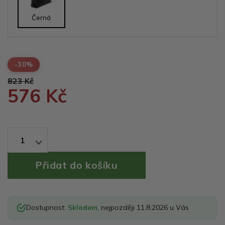
Černá
-30%
823 Kč
576 Kč
1
Dostupnost:
Skladem
, nejpozději 11.8.2026 u Vás