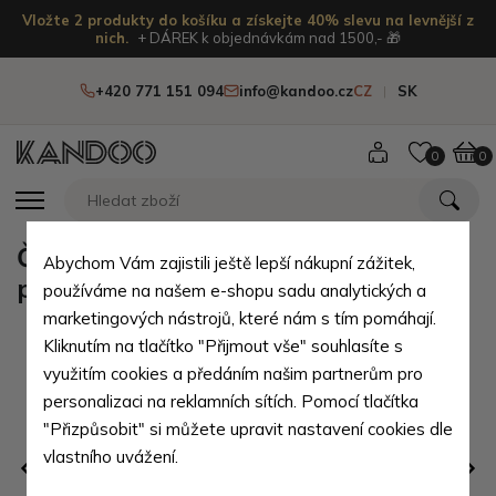
Vložte 2 produkty do košíku a získejte 40% slevu na levnější z
nich.
+ DÁREK k objednávkám nad 1500,- 🎁
+420 771 151 094
info@kandoo.cz
CZ
SK
0
0
Černý elegantní dámský batoh s
Abychom Vám zajistili ještě lepší nákupní zážitek,
prošíváním Rabia
používáme na našem e-shopu sadu analytických a
marketingových nástrojů, které nám s tím pomáhají.
Kliknutím na tlačítko "Přijmout vše" souhlasíte s
využitím cookies a předáním našim partnerům pro
personalizaci na reklamních sítích. Pomocí tlačítka
"Přizpůsobit" si můžete upravit nastavení cookies dle
vlastního uvážení.