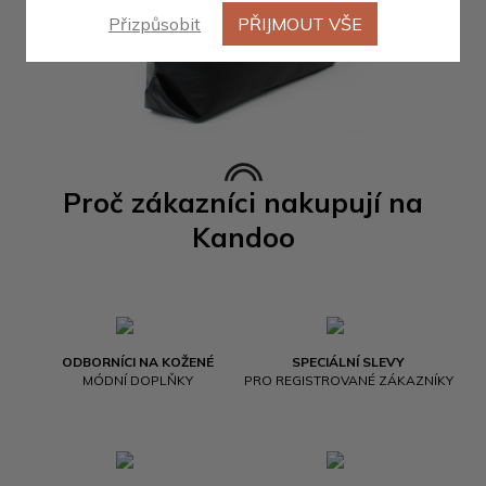
Přizpůsobit
PŘIJMOUT VŠE
Proč zákazníci nakupují na
Kandoo
ODBORNÍCI NA KOŽENÉ
SPECIÁLNÍ SLEVY
MÓDNÍ DOPLŇKY
PRO REGISTROVANÉ ZÁKAZNÍKY