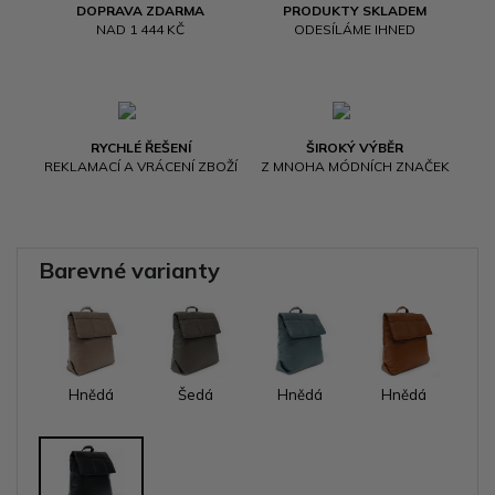
DOPRAVA ZDARMA
PRODUKTY SKLADEM
NAD 1 444 KČ
ODESÍLÁME IHNED
RYCHLÉ ŘEŠENÍ
ŠIROKÝ VÝBĚR
REKLAMACÍ A VRÁCENÍ ZBOŽÍ
Z MNOHA MÓDNÍCH ZNAČEK
Barevné varianty
Hnědá
Šedá
Hnědá
Hnědá