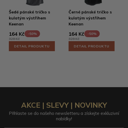
Šedé pánské tričko s
Černé pánské tričko s
kulatým výstřihem
kulatým výstřihem
Keenan
Keenan
164 Kč
164 Kč
-50%
-50%
328 Kč
328 Kč
DETAIL PRODUKTU
DETAIL PRODUKTU
AKCE | SLEVY | NOVINKY
Přihlaste se do našeho newsletteru a získejte exkluzivní
nabídky!