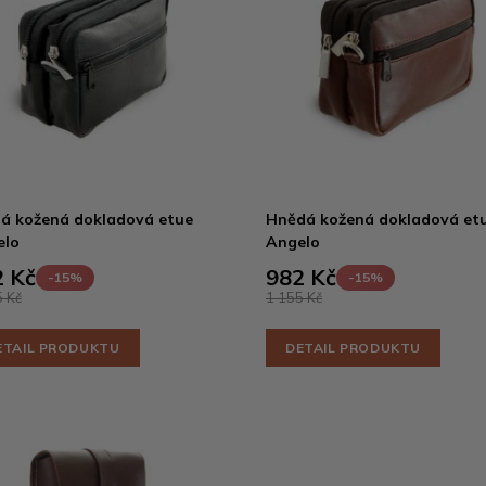
á kožená dokladová etue
Hnědá kožená dokladová et
elo
Angelo
 Kč
982 Kč
-15%
-15%
 Kč
1 155 Kč
ETAIL PRODUKTU
DETAIL PRODUKTU