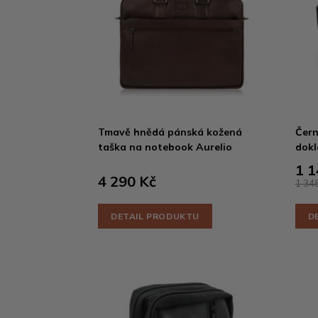
Tmavě hnědá pánská kožená
Čern
taška na notebook Aurelio
dok
1 1
4 290 Kč
1 348
DETAIL PRODUKTU
D