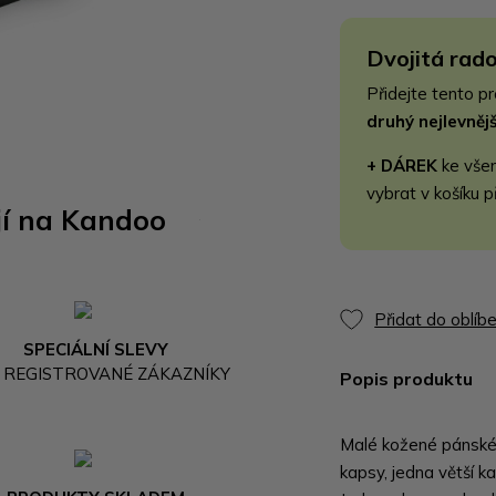
Dvojitá rado
Přidejte tento p
druhý nejlevně
+ DÁREK
ke vše
vybrat v košíku p
jí na Kandoo
Přidat do oblíb
SPECIÁLNÍ SLEVY
 REGISTROVANÉ ZÁKAZNÍKY
Popis produktu
Malé kožené pánské 
kapsy, jedna větší k