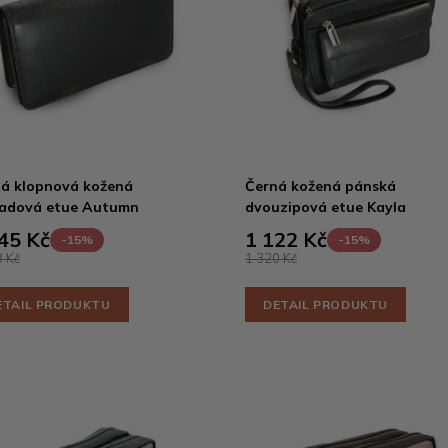
á klopnová kožená
Černá kožená pánská
ladová etue Autumn
dvouzipová etue Kayla
45 Kč
1 122 Kč
-15%
-15%
 Kč
1 320 Kč
ETAIL PRODUKTU
DETAIL PRODUKTU