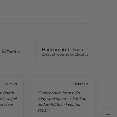
e
Hodnocení obchodu
Zobrazit recenze na Zboží.cz
Heureka
Heureka
t. Batoh
"S obchodem jsem byla
"Taš
ě, stejně
vždy spokojena - s krátkou
kvali
oručení
dodací lhůtou i kvalitou
zboží."