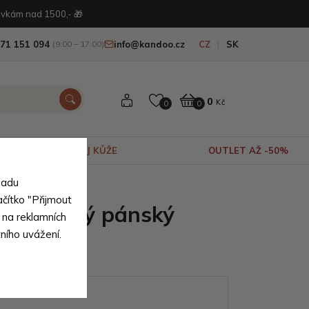
vkám nad 1500,- 🎁
71 151 094
info@kandoo.cz
CZ
SK
(9:00 – 17:00)
0
Kč
0
0
VÝPRODEJ KŮŽE
OUTLET AŽ -50%
sadu
ačítko "Přijmout
lý kožený pánský
 na reklamních
tního uvážení.
Giselle
ianty