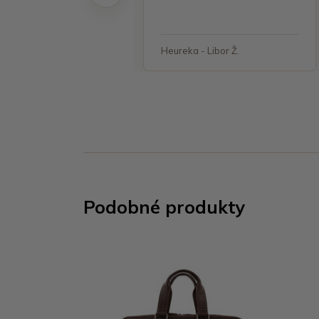
 - Jana, Havířov
Heureka - Libor Ž.
Podobné produkty