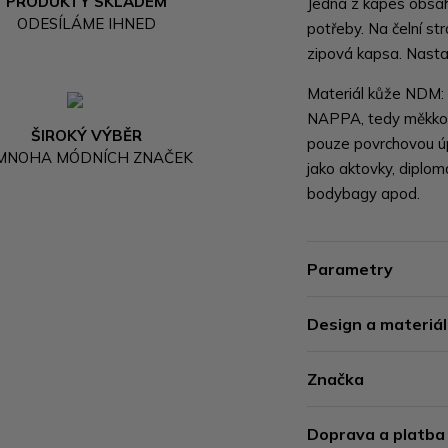
PRODUKTY SKLADEM
Jedna z kapes obsah
ODESÍLÁME IHNED
potřeby. Na čelní st
zipová kapsa. Nasta
Materiál kůže NDM: p
NAPPA, tedy měkkost
ŠIROKÝ VÝBĚR
pouze povrchovou úp
 MNOHA MÓDNÍCH ZNAČEK
jako aktovky, diploma
bodybagy apod.
Parametry
Design a materiál
Značka
Doprava a platba