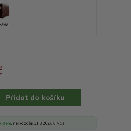
nědá
č
ladem
, nejpozději 11.8.2026 u Vás