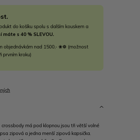
st.
rodukt do košíku spolu s dalším kouskem a
jší máte s 40 % SLEVOU.
m objednávkám nad 1500,- ❀❁ (možnost
ři prvním kroku)
ených
crossbody má pod klopnou jsou tři větší volné
apsa zipová a jedna menší zipová kapsička.