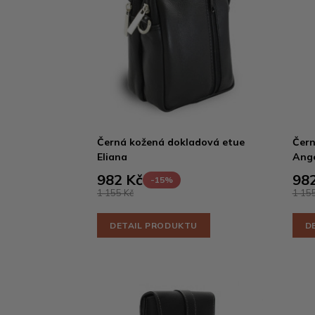
Černá kožená dokladová etue
Čern
Eliana
Ang
982 Kč
982
-15%
1 155 Kč
1 155
DETAIL PRODUKTU
D