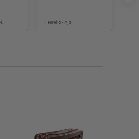
M.
Heureka - Aja
Heure