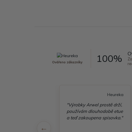
O
100%
Zo
Ověřeno zákazníky
re
Heureka
Heureka
é vyřízení
"Výrobky Arwel prostě drží,
ávky, zboží přišlo
používám dlouhodobě etue
 v pořádku"
a teď zakoupena spisovka."