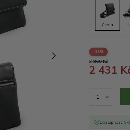
Černá
H
-15%
2 860 Kč
2 431 K
1
Dostupnost:
Sk