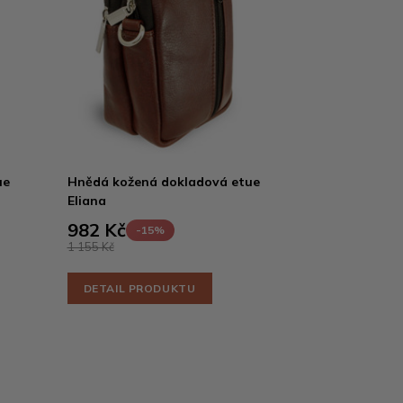
ue
Hnědá kožená dokladová etue
Eliana
982 Kč
-15%
1 155 Kč
DETAIL PRODUKTU