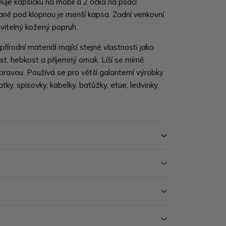
uje kapsičku na mobil a 2 očka na psací
raně pod klopnou je menší kapsa. Zadní venkovní
vitelný kožený popruh.
řírodní materiál mající stejné vlastnosti jako
, hebkost a příjemný omak. Líší se mírně
ravou. Používá se pro větší galanterní výrobky
tky, spisovky, kabelky, batůžky, etue, ledvinky,