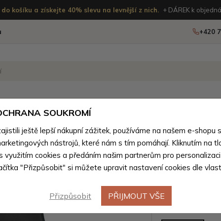
do košíku a získejte 40% slevu na levnější z nich.
+ DÁREK k objedná
u
+420 7
OSTATNÍ
NOVINKY
 OCHRANA SOUKROMÍ
istili ještě lepší nákupní zážitek, používáme na našem e-shopu 
 tašky podle materiálu
>
Pánské tašky z přírodní pravé kůže
arketingových nástrojů, které nám s tím pomáhají. Kliknutím na tl
Černý ma
 s využitím cookies a předáním našim partnerům pro personalizaci
lačítka "Přizpůsobit" si můžete upravit nastavení cookies dle vlas
crossbag 
Přizpůsobit
PŘIJMOUT VŠE
Barevné var