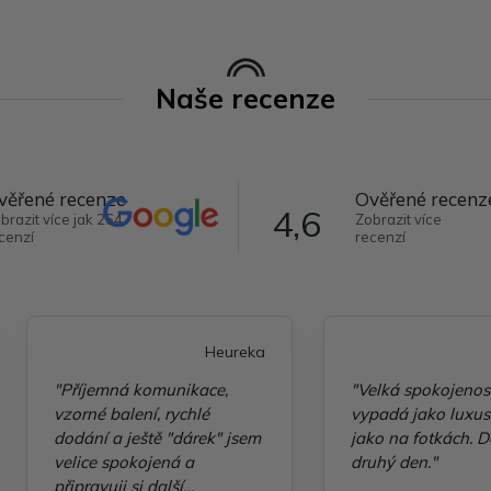
Naše recenze
věřené recenze
Ověřené recenz
4,6
brazit více jak 264
Zobrazit více
cenzí
recenzí
Heureka
"Příjemná komunikace,
"Velká spokojenos
vzorné balení, rychlé
vypadá jako luxusn
dodání a ještě "dárek" jsem
jako na fotkách. D
velice spokojená a
druhý den."
připravuji si další