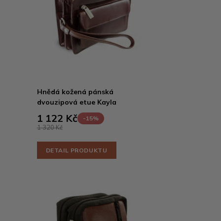
Hnědá kožená pánská
dvouzipová etue Kayla
1 122 Kč
-15%
1 320 Kč
DETAIL PRODUKTU