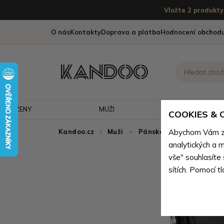
Vložte 2 produkty 
O nás
Kontakty
Doprava a platba
Hodnocení obchod
ŽENY
MUŽI
CESTOVÁNÍ
COOKIES &
Kandoo.cz
Muži
>
Pánské tašky
Abychom Vám zaj
>
Pánské
analytických a m
vše" souhlasíte
sítích. Pomocí t