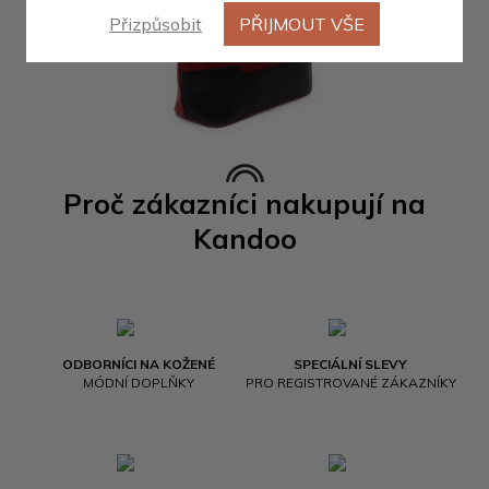
Přizpůsobit
PŘIJMOUT VŠE
Proč zákazníci nakupují na
Kandoo
ODBORNÍCI NA KOŽENÉ
SPECIÁLNÍ SLEVY
MÓDNÍ DOPLŇKY
PRO REGISTROVANÉ ZÁKAZNÍKY