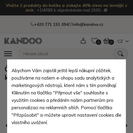
Vložte 2 produkty do košíku a získejte 40% slevu na levnější z
nich.
+ DÁREK k objednávkám nad 1500,- 🎁
+420 771 151 094
info@kandoo.cz
CZ
0
0
Červená barevná dámská zipová
Abychom Vám zajistili ještě lepší nákupní zážitek,
kabelka Urmas
používáme na našem e-shopu sadu analytických a
marketingových nástrojů, které nám s tím pomáhají.
Kliknutím na tlačítko "Přijmout vše" souhlasíte s
využitím cookies a předáním našim partnerům pro
personalizaci na reklamních sítích. Pomocí tlačítka
"Přizpůsobit" si můžete upravit nastavení cookies dle
vlastního uvážení.