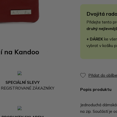
Dvojitá rado
Přidejte tento p
druhý nejlevně
+ DÁREK
ke vše
vybrat v košíku p
jí na Kandoo
Přidat do oblíb
SPECIÁLNÍ SLEVY
 REGISTROVANÉ ZÁKAZNÍKY
Popis produktu
Jednoduchá dámská 
na zip. Součástí je 