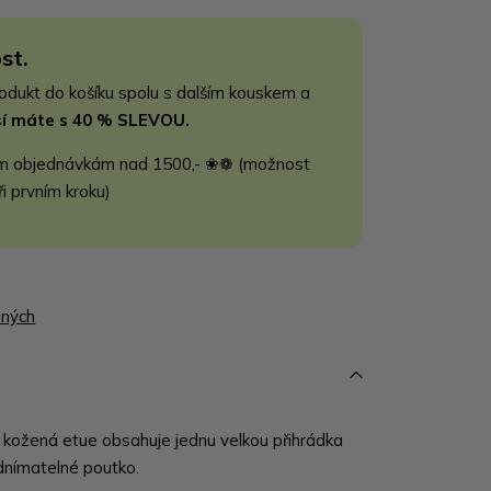
st.
rodukt do košíku spolu s dalším kouskem a
jší máte s 40 % SLEVOU.
m objednávkám nad 1500,- ❀❁ (možnost
ři prvním kroku)
ených
kožená etue obsahuje jednu velkou přihrádka
odnímatelné poutko.