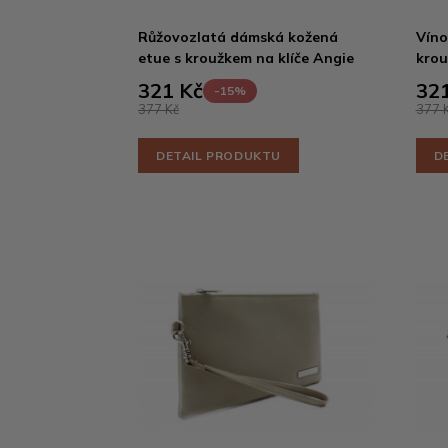
Růžovozlatá dámská kožená
Víno
etue s kroužkem na klíče Angie
krou
321 Kč
321
-15%
377 Kč
377 
DETAIL PRODUKTU
D