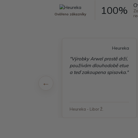
O
100%
Zo
Ověřeno zákazníky
re
Heureka
Heureka
é vyřízení
"Výrobky Arwel prostě drží,
ávky, zboží přišlo
používám dlouhodobě etue
 v pořádku"
a teď zakoupena spisovka."
 - Jana, Havířov
Heureka - Libor Ž.