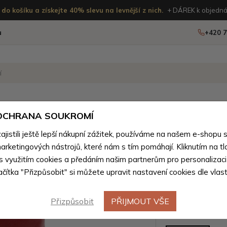
do košíku a získejte 40% slevu na levnější z nich.
+ DÁREK k objedná
u
+420 7
OSTATNÍ
NOVINKY
 OCHRANA SOUKROMÍ
éry
istili ještě lepší nákupní zážitek, používáme na našem e-shopu 
>
Dámské etue podle materiálu
>
Dámské etue z přírodn
arketingových nástrojů, které nám s tím pomáhají. Kliknutím na tl
Červená 
 s využitím cookies a předáním našim partnerům pro personalizaci
lačítka "Přizpůsobit" si můžete upravit nastavení cookies dle vlas
poutkem 
Přizpůsobit
PŘIJMOUT VŠE
Barevné var