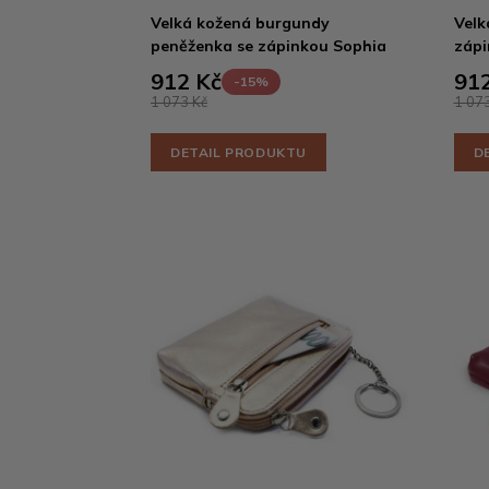
Velká kožená burgundy
Velk
peněženka se zápinkou Sophia
zápi
912 Kč
912
-15%
1 073 Kč
1 073
DETAIL PRODUKTU
D