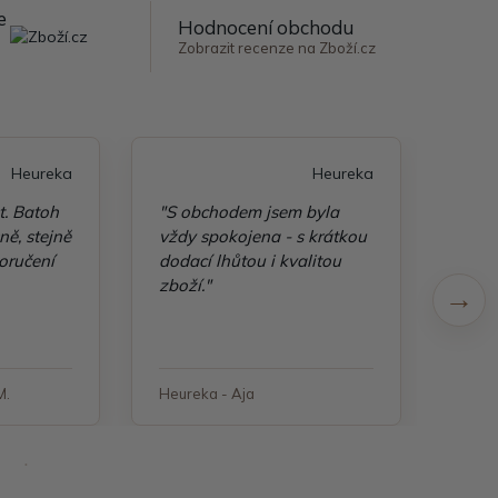
e
Hodnocení obchodu
Zobrazit recenze na Zboží.cz
Heureka
Heureka
t. Batoh
"S obchodem jsem byla
"Taš
ě, stejně
vždy spokojena - s krátkou
kvali
oručení
dodací lhůtou i kvalitou
zboží."
M.
Heureka - Aja
Heure