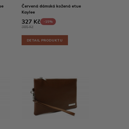
ue
Červená dámská kožená etue
Kaylee
327 Kč
-15%
385 Kč
DETAIL PRODUKTU