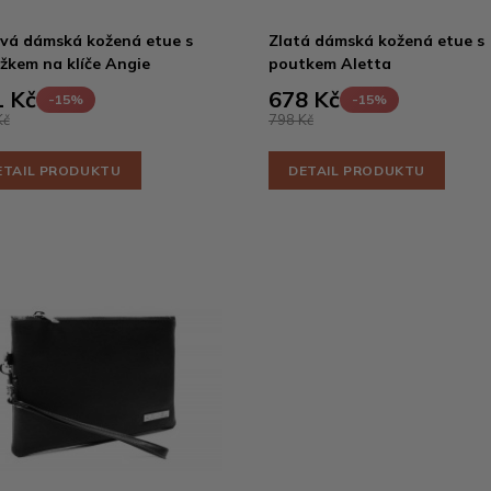
vá dámská kožená etue s
Zlatá dámská kožená etue s
žkem na klíče Angie
poutkem Aletta
 Kč
678 Kč
-15%
-15%
Kč
798 Kč
ETAIL PRODUKTU
DETAIL PRODUKTU