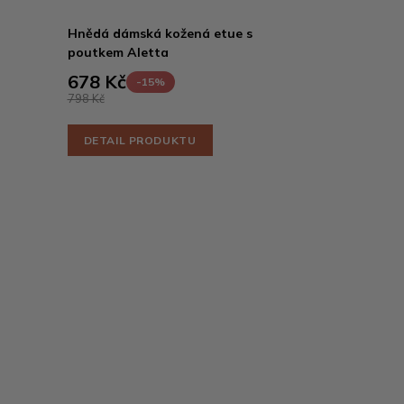
Hnědá dámská kožená etue s
poutkem Aletta
678 Kč
-15%
798 Kč
DETAIL PRODUKTU