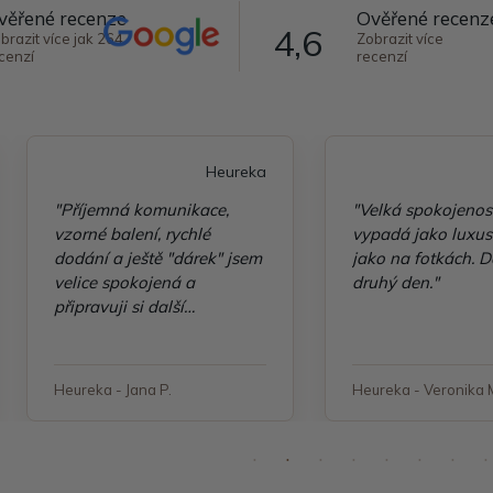
věřené recenze
Ověřené recenz
4,6
brazit více jak 264
Zobrazit více
cenzí
recenzí
Heureka
"Příjemná komunikace,
"Velká spokojenos
vzorné balení, rychlé
vypadá jako luxusn
dodání a ještě "dárek" jsem
jako na fotkách. D
velice spokojená a
druhý den."
připravuji si další
objednávku"
Heureka - Jana P.
Heureka - Veronika 