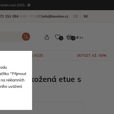
vkám nad 1500,- 🎁
71 151 094
info@kandoo.cz
CZ
SK
(9:00 – 17:00)
0
Kč
0
0
VÝPRODEJ KŮŽE
OUTLET AŽ -50%
sadu
í pravé kůže
ačítko "Přijmout
dámská kožená etue s
 na reklamních
tního uvážení.
Aletta
ianty