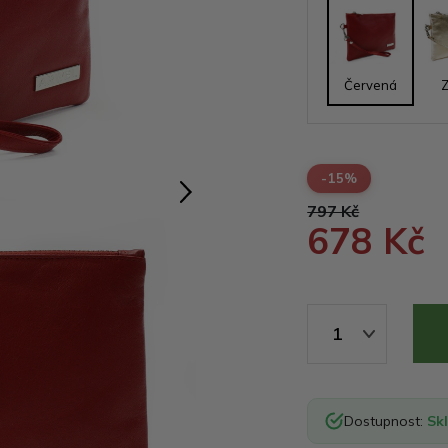
Červená
Z
-15%
797 Kč
678 Kč
1
Dostupnost:
Sk