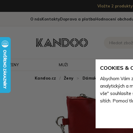
Vložte 2 produkty 
O nás
Kontakty
Doprava a platba
Hodnocení obchod
ŽENY
MUŽI
CESTOVÁNÍ
COOKIES &
Kandoo.cz
Ženy
>
Dámské etue a organiz
Abychom Vám zaj
analytických a m
vše" souhlasíte
sítích. Pomocí t