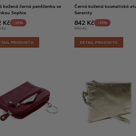
á kožená černá peněženka se
Černá kožená kosmetická et
nkou Sophia
Serenity
 Kč
842 Kč
-15%
-15%
 Kč
990 Kč
ETAIL PRODUKTU
DETAIL PRODUKTU