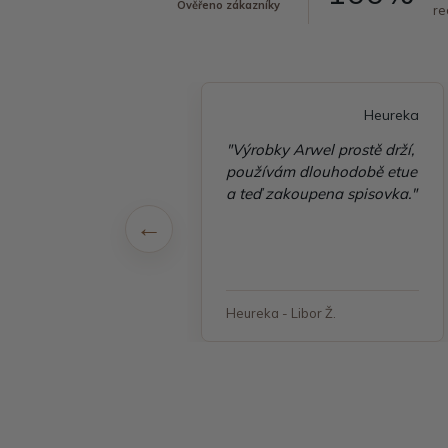
Ověřeno zákazníky
re
Heureka
Heureka
é vyřízení
"Výrobky Arwel prostě drží,
ávky, zboží přišlo
používám dlouhodobě etue
 v pořádku"
a teď zakoupena spisovka."
 - Jana, Havířov
Heureka - Libor Ž.