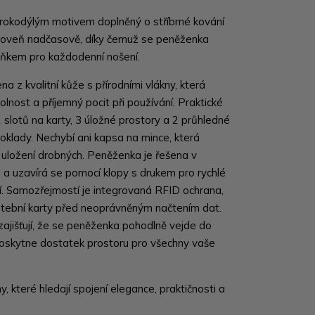
rokodýlým motivem doplněný o stříbrné kování
ároveň nadčasově, díky čemuž se peněženka
ňkem pro každodenní nošení.
ena z kvalitní kůže s přírodními vlákny, která
olnost a příjemný pocit při používání. Praktické
 slotů na karty, 3 úložné prostory a 2 průhledné
oklady. Nechybí ani kapsa na mince, která
ložení drobných. Peněženka je řešena v
ci a uzavírá se pomocí klopy s drukem pro rychlé
ní. Samozřejmostí je integrovaná RFID ochrana,
latební karty před neoprávněným načtením dat.
ajišťují, že se peněženka pohodlně vejde do
oskytne dostatek prostoru pro všechny vaše
y, které hledají spojení elegance, praktičnosti a