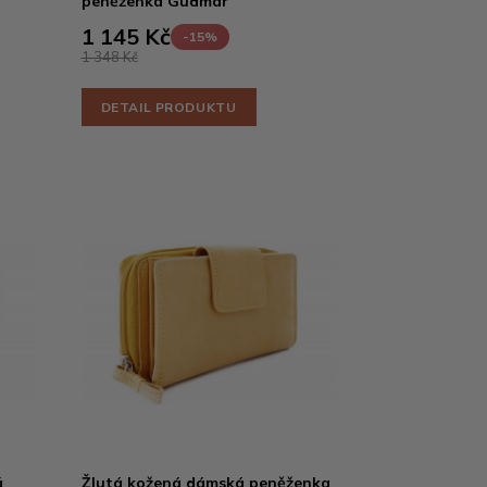
peněženka Gudmar
1 145 Kč
-15%
1 348 Kč
DETAIL PRODUKTU
á
Žlutá kožená dámská peněženka