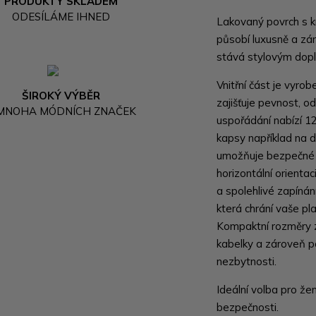
PRODUKTY SKLADEM
ODESÍLÁME IHNED
Lakovaný povrch s k
působí luxusně a z
stává stylovým dopl
Vnitřní část je vyrob
ŠIROKÝ VÝBĚR
zajišťuje pevnost, od
 MNOHA MÓDNÍCH ZNAČEK
uspořádání nabízí 12
kapsy například na d
umožňuje bezpečné u
horizontální orienta
a spolehlivé zapíná
která chrání vaše p
Kompaktní rozměry z
kabelky a zároveň p
nezbytnosti.
Ideální volba pro žen
bezpečnosti.