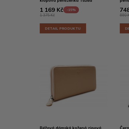
klopová peněženka Tsuda
peně
1 169 Kč
748
-15%
1 375 Kč
880 
DETAIL PRODUKTU
D
Béžová dámská kožená zipová
Čern