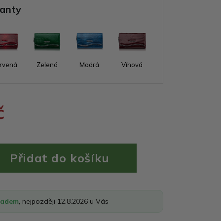
ianty
rvená
Zelená
Modrá
Vínová
č
ladem
, nejpozději 12.8.2026 u Vás