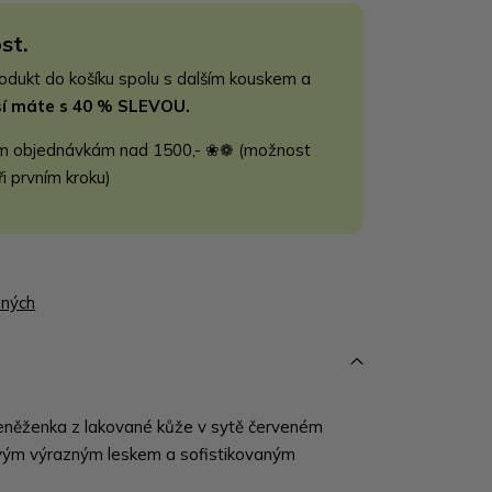
st.
rodukt do košíku spolu s dalším kouskem a
jší máte s 40 % SLEVOU.
m objednávkám nad 1500,- ❀❁ (možnost
ři prvním kroku)
ených
eněženka z lakované kůže v sytě červeném
vým výrazným leskem a sofistikovaným