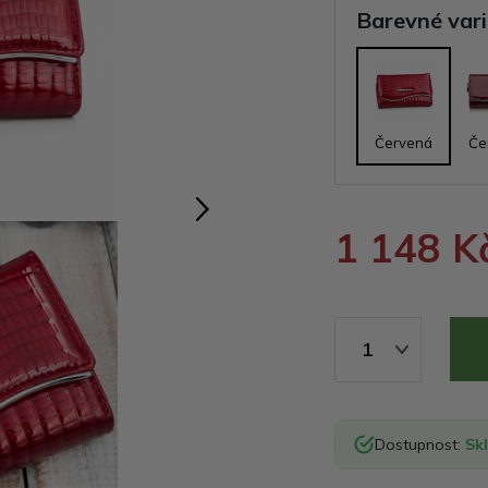
Barevné var
Červená
Če
1 148 K
1
Dostupnost:
Sk