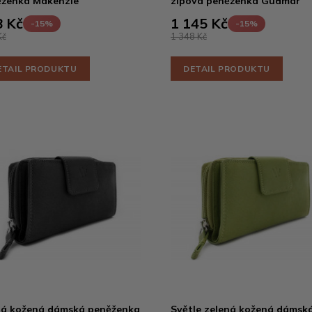
ženka Makenzie
zipová peněženka Gudmar
 Kč
1 145 Kč
-15%
-15%
Kč
1 348 Kč
ETAIL PRODUKTU
DETAIL PRODUKTU
á kožená dámská peněženka
Světle zelená kožená dámsk