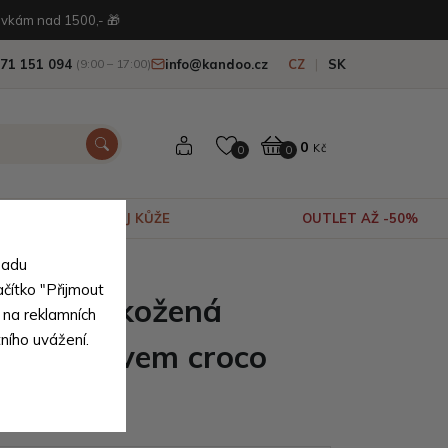
vkám nad 1500,- 🎁
71 151 094
info@kandoo.cz
CZ
SK
(9:00 – 17:00)
0
Kč
0
0
VÝPRODEJ KŮŽE
OUTLET AŽ -50%
sadu
rodní pravé kůže
ačítko "Přijmout
dámská kožená
 na reklamních
tního uvážení.
a s motivem croco