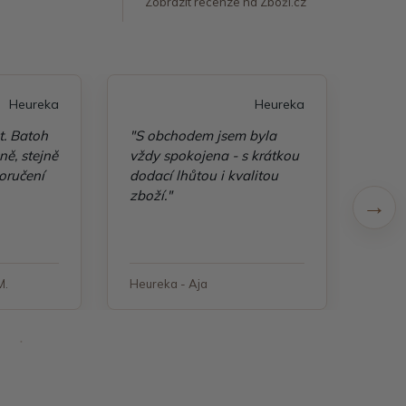
Zobrazit recenze na Zboží.cz
Heureka
Heureka
t. Batoh
"S obchodem jsem byla
"Taš
ě, stejně
vždy spokojena - s krátkou
kvali
oručení
dodací lhůtou i kvalitou
zboží."
M.
Heureka - Aja
Heure