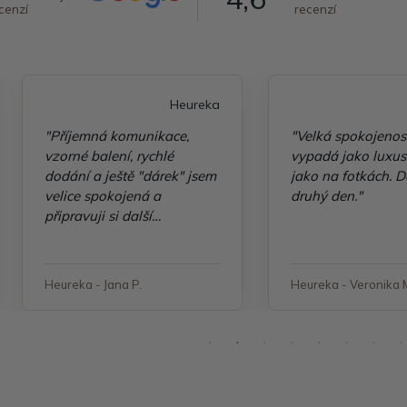
cenzí
recenzí
Heureka
"Příjemná komunikace,
"Velká spokojenos
vzorné balení, rychlé
vypadá jako luxusn
dodání a ještě "dárek" jsem
jako na fotkách. D
velice spokojená a
druhý den."
připravuji si další
objednávku"
Heureka - Jana P.
Heureka - Veronika 