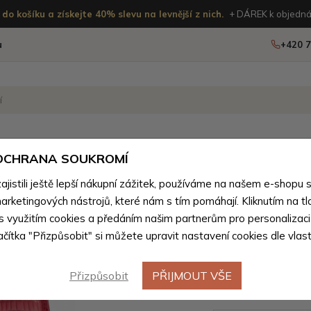
do košíku a získejte 40% slevu na levnější z nich.
+ DÁREK k objedná
u
+420 7
OSTATNÍ
NOVINKY
 OCHRANA SOUKROMÍ
istili ještě lepší nákupní zážitek, používáme na našem e-shopu 
oží z přírodní pravé kůže pro ženy
>
Peněženky pro ženy z pří
arketingových nástrojů, které nám s tím pomáhají. Kliknutím na tl
Červená 
 s využitím cookies a předáním našim partnerům pro personalizaci
lačítka "Přizpůsobit" si můžete upravit nastavení cookies dle vlas
peněženk
Deborah
Přizpůsobit
PŘIJMOUT VŠE