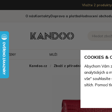
Vložte 2 produkty 
O nás
Kontakty
Doprava a platba
Hodnocení obchod
ŽENY
MUŽI
CESTOVÁNÍ
COOKIES &
Kandoo.cz
Zboží z přírodní pravé kůže
Abychom Vám zaj
>
Zb
analytických a m
vše" souhlasíte
sítích. Pomocí t