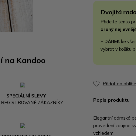
Dvojitá rado
Přidejte tento p
druhý nejlevně
+ DÁREK
ke vše
vybrat v košíku p
jí na Kandoo
Přidat do oblíb
SPECIÁLNÍ SLEVY
Popis produktu
 REGISTROVANÉ ZÁKAZNÍKY
Elegantní dámská p
provedení zaujme s
vzhledem.